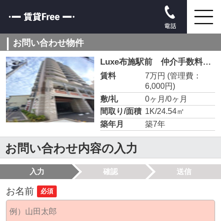
電話
お問い合わせ物件
Luxe布施駅前 仲介手数料無料
賃料
7万円
(管理費：
6,000円)
敷/礼
0ヶ月/0ヶ月
間取り/面積
1K/24.54㎡
築年月
築7年
お問い合わせ内容の入力
入力
確認
送信
お名前
必須