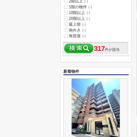
2階以上
(-)
1階の物件
(-)
10階以上
(-)
20階以上
(-)
最上階
(-)
南向き
(-)
角部屋
(-)
317
件が該当
新着物件