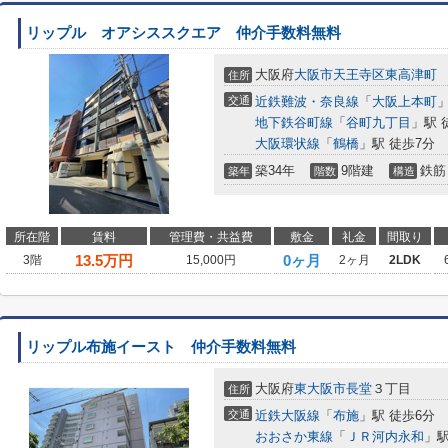
リップル オアシススクエア 仲介手数料無料
大阪府
大阪市天王寺区
東高津町
住所
交通
近鉄難波・奈良線
「
大阪上本町
」
地下鉄谷町線
「
谷町九丁目
」駅 
大阪環状線
「
鶴橋
」駅 徒歩7分
築34年
9階建
鉄筋
築年
階数
構造
所在階
賃料
管理費・共益費
敷金
礼金
間取り
13.5
万円
0ヶ月
3階
15,000円
2ヶ月
2LDK
リップル布施イースト 仲介手数料無料
大阪府
東大阪市
長堂
３丁目
住所
交通
近鉄大阪線
「
布施
」駅 徒歩6分
おおさか東線
「
ＪＲ河内永和
」駅