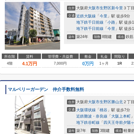
大阪府
大阪市生野区
新今里
３丁
住所
交通
近鉄大阪線
「
今里
」駅 徒歩9分
地下鉄千日前線
「
小路
」駅 徒歩1
地下鉄千日前線
「
今里
」駅 徒歩1
築24年
8階建
鉄筋
築年
階数
構造
所在階
賃料
管理費・共益費
敷金
礼金
間取り
4.1
万円
0万円
4階
7,000円
1ヶ月
1R
2
マルベリーガーデン 仲介手数料無料
大阪府
大阪市生野区
勝山北
２丁
住所
交通
大阪環状線
「
桃谷
」駅 徒歩7分
近鉄難波・奈良線
「
大阪上本町
」
地下鉄谷町線
「
四天王寺前夕陽
築7年
3階建
軽量
築年
階数
構造