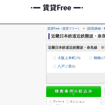
賃貸Free（賃貸フリー）
>
(賃貸)路線
近畿日本鉄道近鉄難波・奈良
近畿日本鉄道近鉄難波・奈良線
駅
大阪上本町
鶴橋
(78)
(17
八戸ノ里
(5)
アパート
マンション