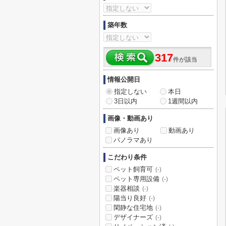
築年数
317
件が該当
情報公開日
指定しない
本日
3日以内
1週間以内
画像・動画あり
画像あり
動画あり
パノラマあり
こだわり条件
ペット飼育可
(-)
ペット専用設備
(-)
楽器相談
(-)
陽当り良好
(-)
閑静な住宅地
(-)
デザイナーズ
(-)