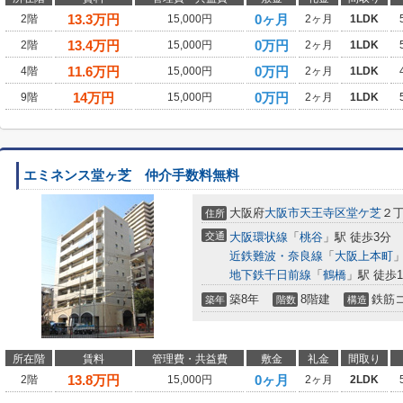
13.3
万円
0ヶ月
2階
15,000円
2ヶ月
1LDK
13.4
万円
0万円
2階
15,000円
2ヶ月
1LDK
11.6
万円
0万円
4階
15,000円
2ヶ月
1LDK
14
万円
0万円
9階
15,000円
2ヶ月
1LDK
エミネンス堂ヶ芝 仲介手数料無料
大阪府
大阪市天王寺区
堂ケ芝
２
住所
交通
大阪環状線
「
桃谷
」駅 徒歩3分
近鉄難波・奈良線
「
大阪上本町
」
地下鉄千日前線
「
鶴橋
」駅 徒歩1
築8年
8階建
鉄筋
築年
階数
構造
所在階
賃料
管理費・共益費
敷金
礼金
間取り
13.8
万円
0ヶ月
2階
15,000円
2ヶ月
2LDK