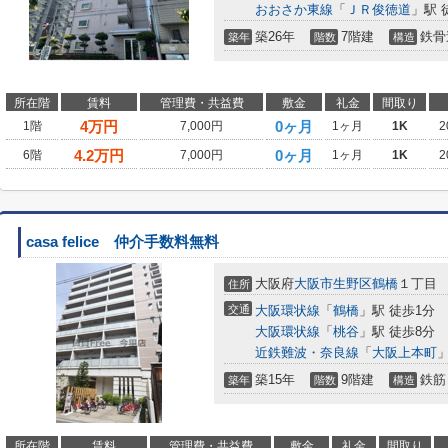
おおさか東線
「
ＪＲ俊徳道
」駅 
築26年
7階建
鉄骨
築年
階数
構造
所在階
賃料
管理費・共益費
敷金
礼金
間取り
4
万円
0ヶ月
1階
7,000円
1ヶ月
1K
2
4.2
万円
0ヶ月
6階
7,000円
1ヶ月
1K
2
casa felice 仲介手数料無料
大阪府
大阪市生野区
鶴橋
１丁目
住所
交通
大阪環状線
「
鶴橋
」駅 徒歩1分
大阪環状線
「
桃谷
」駅 徒歩8分
近鉄難波・奈良線
「
大阪上本町
」
築15年
9階建
鉄筋
築年
階数
構造
所在階
賃料
管理費・共益費
敷金
礼金
間取り