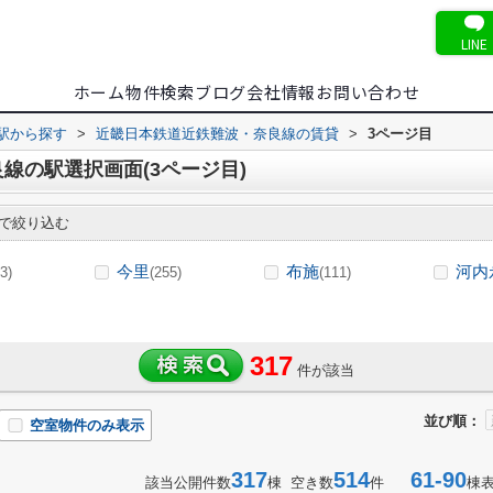
LINE
ホーム
物件検索
ブログ
会社情報
お問い合わせ
・駅から探す
>
近畿日本鉄道近鉄難波・奈良線の賃貸
>
3ページ目
線の駅選択画面(3ページ目)
で絞り込む
今里
布施
河内
3)
(255)
(111)
317
件が該当
並び順：
空室物件のみ表示
317
514
61-90
該当公開件数
棟 空き数
件
棟