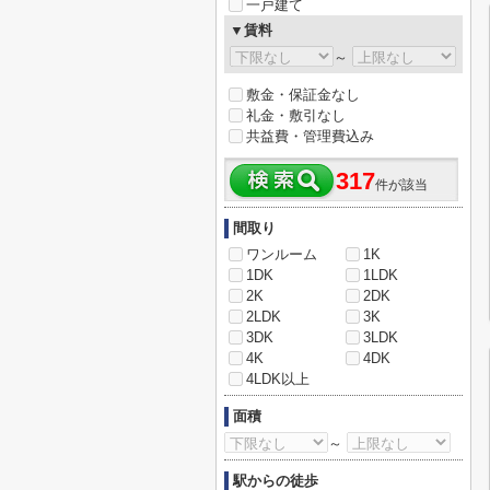
一戸建て
▼賃料
～
敷金・保証金なし
礼金・敷引なし
共益費・管理費込み
317
件が該当
間取り
ワンルーム
1K
1DK
1LDK
2K
2DK
2LDK
3K
3DK
3LDK
4K
4DK
4LDK以上
面積
～
駅からの徒歩