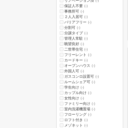
リノベーション済
(-)
保証人不要
(-)
事務所可
(-)
２人入居可
(-)
バリアフリー
(-)
分割可
(-)
分譲タイプ
(-)
管理人常駐
(-)
眺望良好
(-)
二世帯住宅
(-)
フリーレント
(-)
カードキー
(-)
オープンハウス
(-)
外国人可
(-)
ガスコンロ設置可
(-)
ルームシェア可
(-)
学生向け
(-)
カップル向け
(-)
女性向け
(-)
ファミリー向け
(-)
室内洗濯機置場
(-)
フローリング
(-)
ロフト付き
(-)
メゾネット
(-)