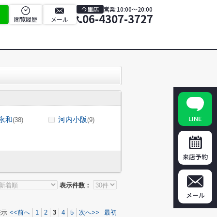
今里店
営業:10:00～20:00
06-4307-3727
閲覧履歴
メール
LINE
永和
河内小阪
(38)
(9)
来店予約
表示件数：
メール
表示
<<前へ
1
2
3
4
5
次へ>>
最初