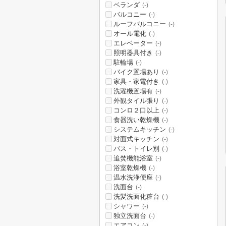
ベランダ
(-)
バルコニー
(-)
ルーフバルコニー
(-)
オール電化
(-)
エレベーター
(-)
照明器具付き
(-)
駐輪場
(-)
バイク置場あり
(-)
家具・家電付き
(-)
洗濯機置場有
(-)
外観タイル張り
(-)
コンロ２口以上
(-)
食器洗い乾燥機
(-)
システムキッチン
(-)
対面式キッチン
(-)
バス・トイレ別
(-)
追焚機能浴室
(-)
浴室乾燥機
(-)
温水洗浄便座
(-)
洗面台
(-)
洗髪洗面化粧台
(-)
シャワー
(-)
独立洗面台
(-)
エアコン
(-)