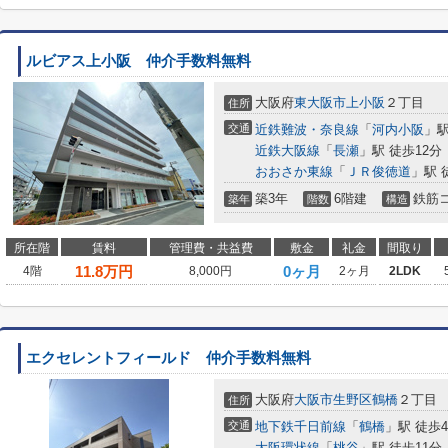
ルビアス上小阪 仲介手数料無料
大阪府
東大阪市
上小阪
２丁目
住所
交通
近鉄難波・奈良線
「
河内小阪
」駅
近鉄大阪線
「
長瀬
」駅 徒歩12分
おおさか東線
「
ＪＲ俊徳道
」駅 
築3年
6階建
鉄筋
築年
階数
構造
所在階
賃料
管理費・共益費
敷金
礼金
間取り
11.8
万円
0ヶ月
4階
8,000円
2ヶ月
2LDK
エクセレントフィールド 仲介手数料無料
大阪府
大阪市生野区
鶴橋
２丁目
住所
交通
地下鉄千日前線
「
鶴橋
」駅 徒歩
大阪環状線
「
桃谷
」駅 徒歩11分