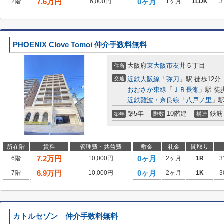
7.6
万円
0ヶ月
2階
6,000円
1ヶ月
1LDK
3
PHOENIX Clove Tomoi 仲介手数料無料
大阪府
東大阪市
友井
５丁目
住所
交通
近鉄大阪線
「
弥刀
」駅 徒歩12分
おおさか東線
「
ＪＲ長瀬
」駅 徒
近鉄難波・奈良線
「
八戸ノ里
」駅
築5年
10階建
鉄筋
築年
階数
構造
所在階
賃料
管理費・共益費
敷金
礼金
間取り
7.2
万円
0ヶ月
6階
10,000円
2ヶ月
1R
3
6.9
万円
0ヶ月
7階
10,000円
2ヶ月
1K
3
カトルセゾン 仲介手数料無料