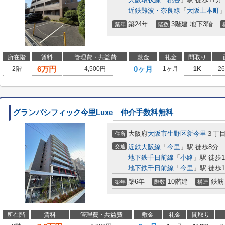
近鉄難波・奈良線
「
大阪上本町
」
築24年
3階建 地下3階
築年
階数
所在階
賃料
管理費・共益費
敷金
礼金
間取り
6
万円
0ヶ月
2階
4,500円
1ヶ月
1K
2
グランパシフィック今里Luxe 仲介手数料無料
大阪府
大阪市生野区
新今里
３丁
住所
交通
近鉄大阪線
「
今里
」駅 徒歩8分
地下鉄千日前線
「
小路
」駅 徒歩1
地下鉄千日前線
「
今里
」駅 徒歩1
築6年
10階建
鉄筋
築年
階数
構造
所在階
賃料
管理費・共益費
敷金
礼金
間取り