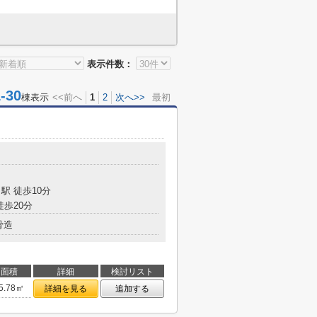
表示件数：
30
棟表示
<<前へ
1
2
次へ>>
最初
駅 徒歩10分
徒歩20分
骨造
面積
詳細
検討リスト
5.78㎡
詳細を見る
追加する