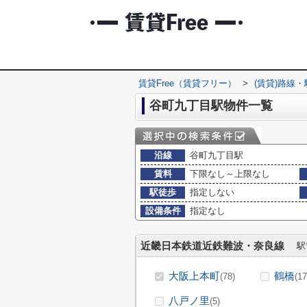
賃貸Free（賃貸フリー）
>
(賃貸)路線
谷町九丁目駅物件一覧
沿線
谷町九丁目駅
賃料
下限なし～上限なし
駅徒歩
指定しない
設備条件
指定なし
近畿日本鉄道近鉄難波・奈良線
駅
大阪上本町
鶴橋
(78)
(17
八戸ノ里
(5)