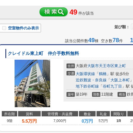
49
件が該当
並び順：
空室物件のみ表示
49
78
1-
該当公開件数
棟 空き数
件
クレイドル東上町 仲介手数料無料
大阪府
大阪市天王寺区
東上町
住所
交通
大阪環状線
「
鶴橋
」駅 徒歩5分
近鉄難波・奈良線
「
大阪上本町
」
地下鉄谷町線
「
谷町九丁目
」駅 
築19年
11階建
鉄
築年
階数
構造
所在階
賃料
管理費・共益費
敷金
礼金
間取り
5.5
万円
0万円
9階
7,000円
5万円
1R
2