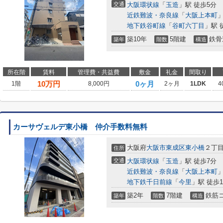
交通
大阪環状線
「
玉造
」駅 徒歩5分
近鉄難波・奈良線
「
大阪上本町
」
地下鉄谷町線
「
谷町六丁目
」駅 
築10年
5階建
鉄骨
築年
階数
構造
所在階
賃料
管理費・共益費
敷金
礼金
間取り
10
万円
0ヶ月
1階
8,000円
2ヶ月
1LDK
4
カーサヴェルデ東小橋 仲介手数料無料
大阪府
大阪市東成区
東小橋
２丁
住所
交通
大阪環状線
「
玉造
」駅 徒歩7分
近鉄難波・奈良線
「
大阪上本町
」
地下鉄千日前線
「
今里
」駅 徒歩1
築2年
7階建
鉄筋
築年
階数
構造