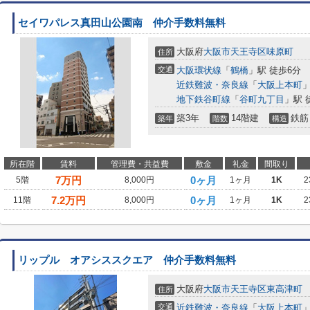
セイワパレス真田山公園南 仲介手数料無料
大阪府
大阪市天王寺区
味原町
住所
交通
大阪環状線
「
鶴橋
」駅 徒歩6分
近鉄難波・奈良線
「
大阪上本町
」
地下鉄谷町線
「
谷町九丁目
」駅 
築3年
14階建
鉄筋
築年
階数
構造
所在階
賃料
管理費・共益費
敷金
礼金
間取り
7
万円
0ヶ月
5階
8,000円
1ヶ月
1K
2
7.2
万円
0ヶ月
11階
8,000円
1ヶ月
1K
2
リップル オアシススクエア 仲介手数料無料
大阪府
大阪市天王寺区
東高津町
住所
交通
近鉄難波・奈良線
「
大阪上本町
」