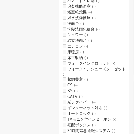
バス・トイレ別
(-)
追焚機能浴室
(-)
浴室乾燥機
(-)
温水洗浄便座
(-)
洗面台
(-)
洗髪洗面化粧台
(-)
シャワー
(-)
独立洗面台
(-)
エアコン
(-)
床暖房
(-)
床下収納
(-)
ウォークインクロゼット
(-)
ウォークインシューズクロゼット
(-)
収納豊富
(-)
CS
(-)
BS
(-)
CATV
(-)
光ファイバー
(-)
インターネット対応
(-)
オートロック
(-)
TVモニタ付インターホン
(-)
宅配ボックス
(-)
24時間緊急通報システム
(-)