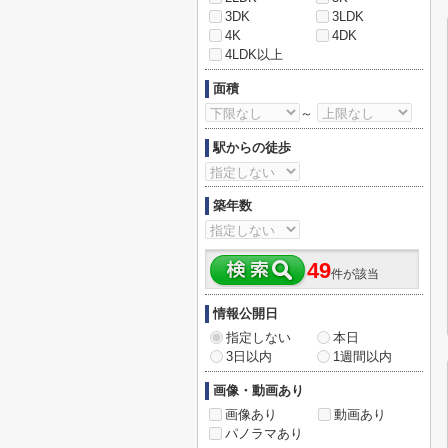
3DK
3LDK
4K
4DK
4LDK以上
面積
～
駅からの徒歩
築年数
49
件が該当
情報公開日
指定しない
本日
3日以内
1週間以内
画像・動画あり
画像あり
動画あり
パノラマあり