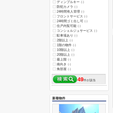
ディンプルキー
(-)
防犯カメラ
(-)
24時間有人管理
(-)
フロントサービス
(-)
24時間ゴミ出し可
(-)
住戸内覧可能
(-)
コンシェルジュサービス
(-)
駐車場あり
(-)
2階以上
(-)
1階の物件
(-)
10階以上
(-)
20階以上
(-)
最上階
(-)
南向き
(-)
角部屋
(-)
49
件が該当
新着物件