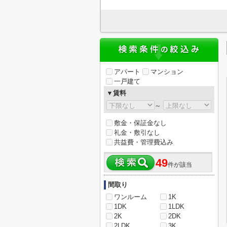
アパート
マンション
一戸建て
▼賃料
～
敷金・保証金なし
礼金・敷引なし
共益費・管理費込み
49
件が該当
間取り
ワンルーム
1K
1DK
1LDK
2K
2DK
2LDK
3K