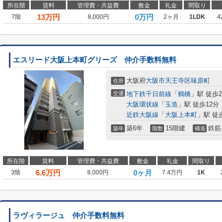
所在階
賃料
管理費・共益費
敷金
礼金
間取り
13
万円
0万円
7階
8,000円
2ヶ月
1LDK
4
エスリード大阪上本町グリーズ 仲介手数料無料
大阪府
大阪市天王寺区
味原町
住所
交通
地下鉄千日前線
「
鶴橋
」駅 徒歩
大阪環状線
「
玉造
」駅 徒歩12分
近鉄大阪線
「
大阪上本町
」駅 徒
築6年
15階建
鉄筋
築年
階数
構造
所在階
賃料
管理費・共益費
敷金
礼金
間取り
6.6
万円
0ヶ月
3階
8,000円
7.4万円
1K
ラヴィラージュ 仲介手数料無料