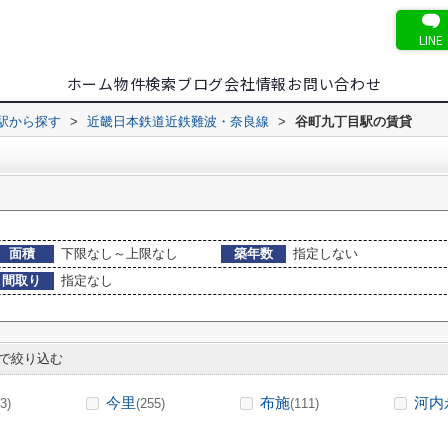
LINE
ホーム
物件検索
ブログ
会社情報
お問い合わせ
・駅から探す
>
近畿日本鉄道近鉄難波・奈良線
>
谷町九丁目駅の賃貸
面積
下限なし～上限なし
築年数
指定しない
間取り
指定なし
で絞り込む
今里
布施
河内
3)
(255)
(111)