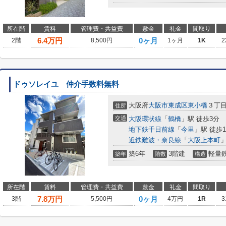
所在階
賃料
管理費・共益費
敷金
礼金
間取り
6.4
万円
0ヶ月
2階
8,500円
1ヶ月
1K
2
ドゥソレイユ 仲介手数料無料
大阪府
大阪市東成区
東小橋
３丁
住所
交通
大阪環状線
「
鶴橋
」駅 徒歩3分
地下鉄千日前線
「
今里
」駅 徒歩1
近鉄難波・奈良線
「
大阪上本町
」
築6年
3階建
軽量
築年
階数
構造
所在階
賃料
管理費・共益費
敷金
礼金
間取り
7.8
万円
0ヶ月
3階
5,500円
4万円
1R
3