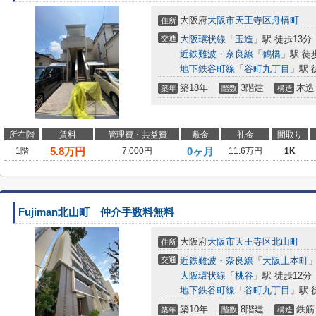
大阪府
大阪市天王寺区
舟橋町
住所
交通
大阪環状線
「
玉造
」駅 徒歩13分
近鉄難波・奈良線
「
鶴橋
」駅 徒
地下鉄谷町線
「
谷町九丁目
」駅 
築18年
3階建
木造
築年
階数
構造
所在階
賃料
管理費・共益費
敷金
礼金
間取り
5.8
万円
0ヶ月
1階
7,000円
11.6万円
1K
Fujiman北山町 仲介手数料無料
大阪府
大阪市天王寺区
北山町
住所
交通
近鉄難波・奈良線
「
大阪上本町
」
大阪環状線
「
桃谷
」駅 徒歩12分
地下鉄谷町線
「
谷町九丁目
」駅 
築10年
8階建
鉄筋
築年
階数
構造