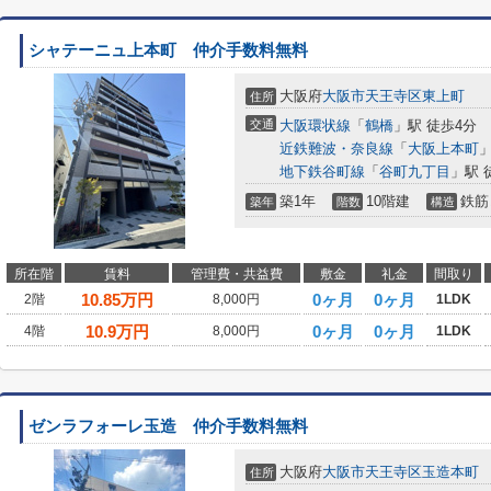
シャテーニュ上本町 仲介手数料無料
大阪府
大阪市天王寺区
東上町
住所
交通
大阪環状線
「
鶴橋
」駅 徒歩4分
近鉄難波・奈良線
「
大阪上本町
」
地下鉄谷町線
「
谷町九丁目
」駅 
築1年
10階建
鉄筋
築年
階数
構造
所在階
賃料
管理費・共益費
敷金
礼金
間取り
10.85
万円
0ヶ月
0ヶ月
2階
8,000円
1LDK
10.9
万円
0ヶ月
0ヶ月
4階
8,000円
1LDK
ゼンラフォーレ玉造 仲介手数料無料
大阪府
大阪市天王寺区
玉造本町
住所