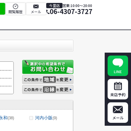
今里店
営業:10:00～20:00
06-4307-3727
閲覧履歴
メール
LINE
来店予約
メール
永和
河内小阪
(38)
(9)