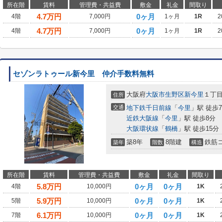
所在階
賃料
管理費・共益費
敷金
礼金
間取り
4.7
万円
0ヶ月
4階
7,000円
1ヶ月
1R
2
4.7
万円
0ヶ月
4階
7,000円
1ヶ月
1R
2
セゾンラトゥール新今里 仲介手数料無料
大阪府
大阪市生野区
新今里
１丁
住所
交通
地下鉄千日前線
「
今里
」駅 徒歩
近鉄大阪線
「
今里
」駅 徒歩8分
大阪環状線
「
鶴橋
」駅 徒歩15分
築8年
8階建
鉄筋
築年
階数
構造
所在階
賃料
管理費・共益費
敷金
礼金
間取り
5.8
万円
0ヶ月
0ヶ月
4階
10,000円
1K
5.9
万円
0ヶ月
0ヶ月
5階
10,000円
1K
6.1
万円
0ヶ月
0ヶ月
7階
10,000円
1K