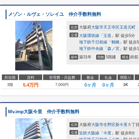
メゾン・ルヴェ・ソレイユ 仲介手数料無料
大阪府
大阪市天王寺区
玉造元町
住所
交通
大阪環状線
「
玉造
」駅 徒歩5分
地下鉄千日前線
「
鶴橋
」駅 徒歩
地下鉄中央線
「
森ノ宮
」駅 徒歩1
築31年
5階建
鉄筋
築年
階数
構造
所在階
賃料
管理費・共益費
敷金
礼金
間取り
5.4
万円
0ヶ月
0ヶ月
3階
7,000円
1K
Mv.imp大阪今里 仲介手数料無料
大阪府
大阪市生野区
新今里
５丁
住所
交通
近鉄大阪線
「
今里
」駅 徒歩8分