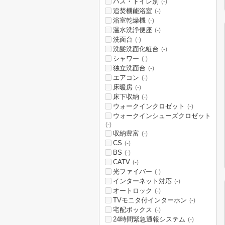
バス・トイレ別
(-)
追焚機能浴室
(-)
浴室乾燥機
(-)
温水洗浄便座
(-)
洗面台
(-)
洗髪洗面化粧台
(-)
シャワー
(-)
独立洗面台
(-)
エアコン
(-)
床暖房
(-)
床下収納
(-)
ウォークインクロゼット
(-)
ウォークインシューズクロゼット
(-)
収納豊富
(-)
CS
(-)
BS
(-)
CATV
(-)
光ファイバー
(-)
インターネット対応
(-)
オートロック
(-)
TVモニタ付インターホン
(-)
宅配ボックス
(-)
24時間緊急通報システム
(-)