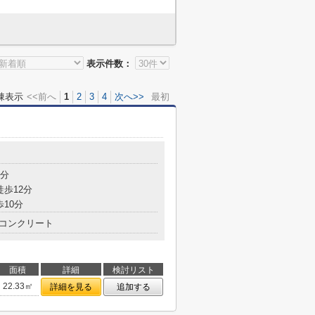
表示件数：
棟表示
<<前へ
1
2
3
4
次へ>>
最初
2分
徒歩12分
歩10分
コンクリート
面積
詳細
検討リスト
22.33㎡
詳細を見る
追加する