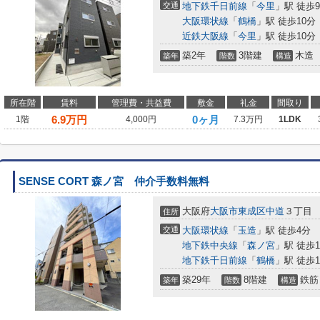
交通
地下鉄千日前線
「
今里
」駅 徒歩
大阪環状線
「
鶴橋
」駅 徒歩10分
近鉄大阪線
「
今里
」駅 徒歩10分
築2年
3階建
木造
築年
階数
構造
所在階
賃料
管理費・共益費
敷金
礼金
間取り
6.9
万円
0ヶ月
1階
4,000円
7.3万円
1LDK
SENSE CORT 森ノ宮 仲介手数料無料
大阪府
大阪市東成区
中道
３丁目
住所
交通
大阪環状線
「
玉造
」駅 徒歩4分
地下鉄中央線
「
森ノ宮
」駅 徒歩1
地下鉄千日前線
「
鶴橋
」駅 徒歩1
築29年
8階建
鉄筋
築年
階数
構造