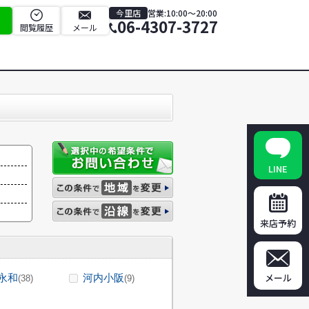
今里店
営業:10:00～20:00
06-4307-3727
閲覧履歴
メール
LINE
来店予約
メール
永和
河内小阪
(38)
(9)