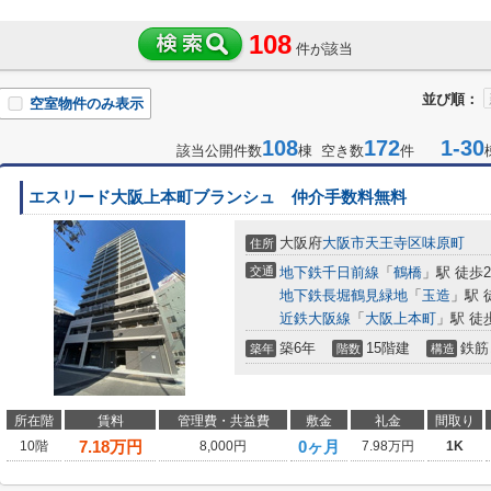
108
件が該当
並び順：
空室物件のみ表示
108
172
1-30
該当公開件数
棟 空き数
件
エスリード大阪上本町ブランシュ 仲介手数料無料
大阪府
大阪市天王寺区
味原町
住所
交通
地下鉄千日前線
「
鶴橋
」駅 徒歩
地下鉄長堀鶴見緑地
「
玉造
」駅 
近鉄大阪線
「
大阪上本町
」駅 徒
築6年
15階建
鉄筋
築年
階数
構造
所在階
賃料
管理費・共益費
敷金
礼金
間取り
7.18
万円
0ヶ月
10階
8,000円
7.98万円
1K