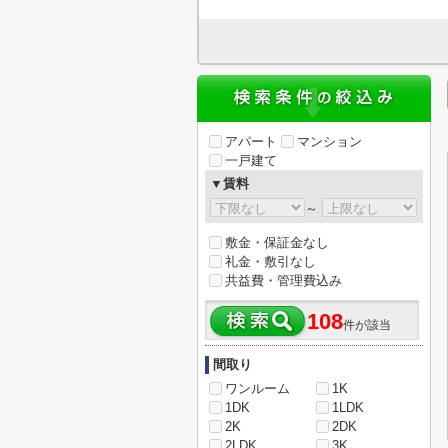
アパート
マンション
一戸建て
▼賃料
～
敷金・保証金なし
礼金・敷引なし
共益費・管理費込み
108
件が該当
間取り
ワンルーム
1K
1DK
1LDK
2K
2DK
2LDK
3K