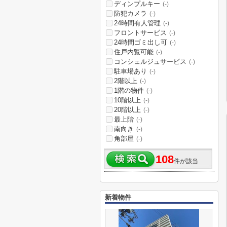
ディンプルキー
(-)
防犯カメラ
(-)
24時間有人管理
(-)
フロントサービス
(-)
24時間ゴミ出し可
(-)
住戸内覧可能
(-)
コンシェルジュサービス
(-)
駐車場あり
(-)
2階以上
(-)
1階の物件
(-)
10階以上
(-)
20階以上
(-)
最上階
(-)
南向き
(-)
角部屋
(-)
108
件が該当
新着物件