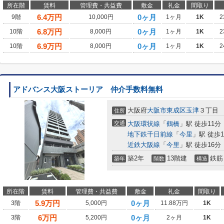
所在階
賃料
管理費・共益費
敷金
礼金
間取り
6.4
万円
0ヶ月
9階
10,000円
1ヶ月
1K
2
6.8
万円
0ヶ月
10階
8,000円
1ヶ月
1K
2
6.9
万円
0ヶ月
10階
8,000円
1ヶ月
1K
2
アドバンス大阪ストーリア 仲介手数料無料
大阪府
大阪市東成区
玉津
３丁目
住所
交通
大阪環状線
「
鶴橋
」駅 徒歩11分
地下鉄千日前線
「
今里
」駅 徒歩1
近鉄大阪線
「
今里
」駅 徒歩16分
築2年
13階建
鉄筋
築年
階数
構造
所在階
賃料
管理費・共益費
敷金
礼金
間取り
5.9
万円
0ヶ月
3階
5,000円
11.88万円
1K
6
万円
0ヶ月
3階
5,200円
2ヶ月
1K