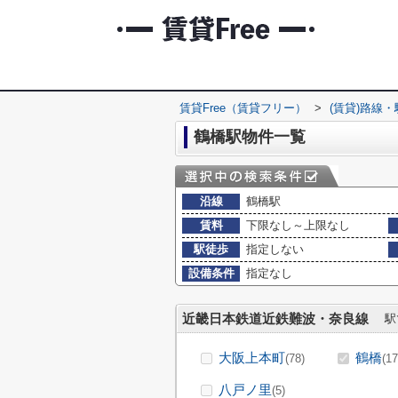
賃貸Free（賃貸フリー）
>
(賃貸)路線
鶴橋駅物件一覧
沿線
鶴橋駅
賃料
下限なし～上限なし
駅徒歩
指定しない
設備条件
指定なし
近畿日本鉄道近鉄難波・奈良線
駅
大阪上本町
鶴橋
(78)
(17
八戸ノ里
(5)