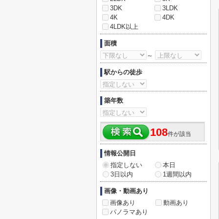
3DK
3LDK
4K
4DK
4LDK以上
面積
～
駅からの徒歩
築年数
108
件が該当
情報公開日
指定しない
本日
3日以内
1週間以内
画像・動画あり
画像あり
動画あり
パノラマあり