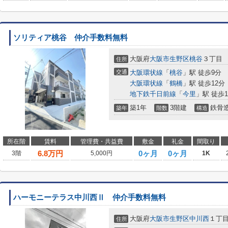
ソリティア桃谷 仲介手数料無料
大阪府
大阪市生野区
桃谷
３丁目
住所
交通
大阪環状線
「
桃谷
」駅 徒歩9分
大阪環状線
「
鶴橋
」駅 徒歩12分
地下鉄千日前線
「
今里
」駅 徒歩1
築1年
3階建
鉄骨
築年
階数
構造
所在階
賃料
管理費・共益費
敷金
礼金
間取り
6.8
万円
0ヶ月
0ヶ月
3階
5,000円
1K
ハーモニーテラス中川西Ⅱ 仲介手数料無料
大阪府
大阪市生野区
中川西
１丁
住所