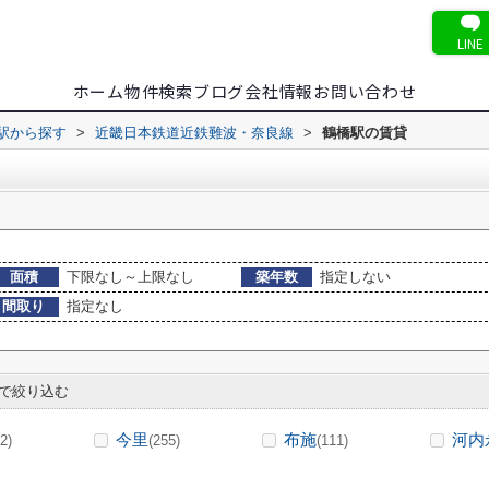
LINE
ホーム
物件検索
ブログ
会社情報
お問い合わせ
・駅から探す
>
近畿日本鉄道近鉄難波・奈良線
>
鶴橋駅の賃貸
面積
下限なし～上限なし
築年数
指定しない
間取り
指定なし
で絞り込む
今里
布施
河内
2)
(255)
(111)