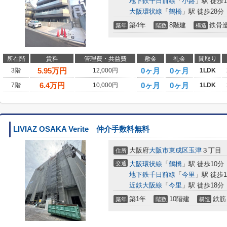
地下鉄千日前線
「
小路
」駅 徒歩1
大阪環状線
「
鶴橋
」駅 徒歩28分
築4年
8階建
鉄骨
築年
階数
構造
所在階
賃料
管理費・共益費
敷金
礼金
間取り
5.95
万円
0ヶ月
0ヶ月
3階
12,000円
1LDK
6.4
万円
0ヶ月
0ヶ月
7階
10,000円
1LDK
LIVIAZ OSAKA Verite 仲介手数料無料
大阪府
大阪市東成区
玉津
３丁目
住所
交通
大阪環状線
「
鶴橋
」駅 徒歩10分
地下鉄千日前線
「
今里
」駅 徒歩1
近鉄大阪線
「
今里
」駅 徒歩18分
築1年
10階建
鉄筋
築年
階数
構造