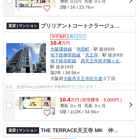
0万円
0ヶ月
敷金
礼金
2階 / 1K / 23.76㎡
ブリリアントコートクラージュ 仲介手数料無料
賃貸 | マンション
仲手無料
敷0
礼0
10.4
万円
大阪環状線
「
寺田町
」駅 徒歩6分
地下鉄御堂筋線
「
天王寺
」駅 徒歩9分
地下鉄谷町線
「
四天王寺前夕陽ヶ丘
」
駅 徒歩14分
築2年 / 34.94㎡
大阪府
大阪市天王寺区
大道
３丁目
当店、賃貸Freeは全物件仲介手数料0円でございます！
10.4
万
円
(管理費等：8,000円 )
0ヶ月
0ヶ月
敷金
礼金
5階 / 1LDK / 34.94㎡
THE TERRACE天王寺 MK 仲介手数料無料
賃貸 | マンション