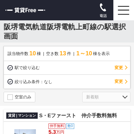
電話
阪堺電気軌道阪堺電軌上町線の駅選択
画面
10
13
1～10
該当物件数
棟
空き数
件
棟を表示
駅で絞り込む
変更
変更
絞り込み条件：
なし
空室のみ
S・Eファースト 仲介手数料無料
賃貸 | マンション
仲手無料
敷0
5.3
万円