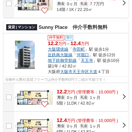
0ヶ月
7.7万円
敷金
礼金
14階 / 1K / 22.20㎡
Sunny Place 仲介手数料無料
賃貸 | マンション
仲手無料
敷0
12.2
12.4
万円～
万円
大阪環状線
「
寺田町
」駅 徒歩1分
近鉄南大阪線
「
河堀口
」駅 徒歩12分
地下鉄御堂筋線
「
天王寺
」駅 徒歩10分
築1年 / 42.82㎡
大阪府
大阪市天王寺区
大道
４丁目
当物件も弊社賃貸フリーでは仲介手数料0円でご紹介可能です！
12.2
万
円
(管理費等：10,000円 )
0ヶ月
1ヶ月
敷金
礼金
5階 / 1LDK / 42.82㎡
12.4
万
円
(管理費等：10,000円 )
0ヶ月
1ヶ月
敷金
礼金
6階 / 1LDK / 42.82㎡