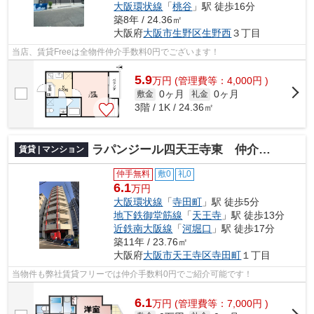
大阪環状線
「
桃谷
」駅 徒歩16分
築8年 / 24.36㎡
大阪府
大阪市生野区
生野西
３丁目
当店、賃貸Freeは全物件仲介手数料0円でございます！
5.9
万
円
(管理費等：4,000円 )
0ヶ月
0ヶ月
敷金
礼金
3階 / 1K / 24.36㎡
ラパンジール四天王寺東 仲介手数料無料
賃貸 | マンション
仲手無料
敷0
礼0
6.1
万円
大阪環状線
「
寺田町
」駅 徒歩5分
地下鉄御堂筋線
「
天王寺
」駅 徒歩13分
近鉄南大阪線
「
河堀口
」駅 徒歩17分
築11年 / 23.76㎡
大阪府
大阪市天王寺区
寺田町
１丁目
当物件も弊社賃貸フリーでは仲介手数料0円でご紹介可能です！
6.1
万
円
(管理費等：7,000円 )