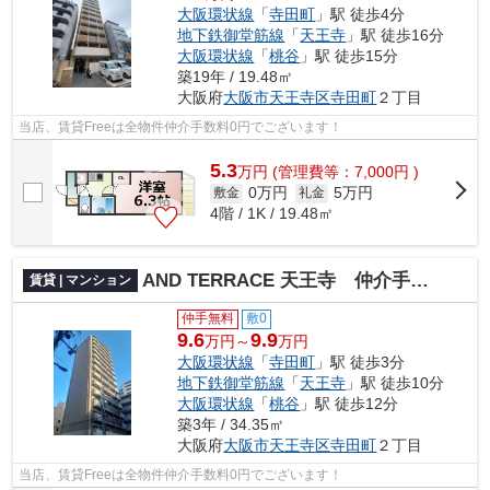
大阪環状線
「
寺田町
」駅 徒歩4分
地下鉄御堂筋線
「
天王寺
」駅 徒歩16分
大阪環状線
「
桃谷
」駅 徒歩15分
築19年 / 19.48㎡
大阪府
大阪市天王寺区
寺田町
２丁目
当店、賃貸Freeは全物件仲介手数料0円でございます！
5.3
万
円
(管理費等：7,000円 )
0万円
5万円
敷金
礼金
4階 / 1K / 19.48㎡
AND TERRACE 天王寺 仲介手数料無料
賃貸 | マンション
仲手無料
敷0
9.6
9.9
万円～
万円
大阪環状線
「
寺田町
」駅 徒歩3分
地下鉄御堂筋線
「
天王寺
」駅 徒歩10分
大阪環状線
「
桃谷
」駅 徒歩12分
築3年 / 34.35㎡
大阪府
大阪市天王寺区
寺田町
２丁目
当店、賃貸Freeは全物件仲介手数料0円でございます！