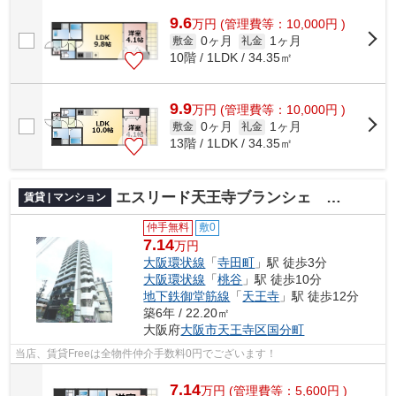
9.6
万
円
(管理費等：10,000円 )
0ヶ月
1ヶ月
敷金
礼金
10階 / 1LDK / 34.35㎡
9.9
万
円
(管理費等：10,000円 )
0ヶ月
1ヶ月
敷金
礼金
13階 / 1LDK / 34.35㎡
エスリード天王寺ブランシェ 仲介手数料無料
賃貸 | マンション
仲手無料
敷0
7.14
万円
大阪環状線
「
寺田町
」駅 徒歩3分
大阪環状線
「
桃谷
」駅 徒歩10分
地下鉄御堂筋線
「
天王寺
」駅 徒歩12分
築6年 / 22.20㎡
大阪府
大阪市天王寺区
国分町
当店、賃貸Freeは全物件仲介手数料0円でございます！
7.14
万
円
(管理費等：5,600円 )