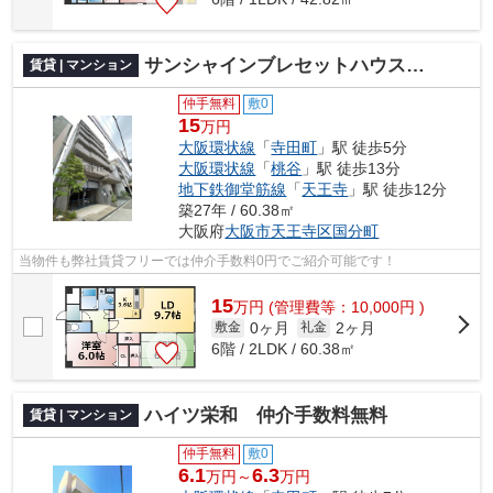
サンシャインブレセットハウス 仲介手数料無料
賃貸 | マンション
仲手無料
敷0
15
万円
大阪環状線
「
寺田町
」駅 徒歩5分
大阪環状線
「
桃谷
」駅 徒歩13分
地下鉄御堂筋線
「
天王寺
」駅 徒歩12分
築27年 / 60.38㎡
大阪府
大阪市天王寺区
国分町
当物件も弊社賃貸フリーでは仲介手数料0円でご紹介可能です！
15
万
円
(管理費等：10,000円 )
0ヶ月
2ヶ月
敷金
礼金
6階 / 2LDK / 60.38㎡
ハイツ栄和 仲介手数料無料
賃貸 | マンション
仲手無料
敷0
6.1
6.3
万円～
万円