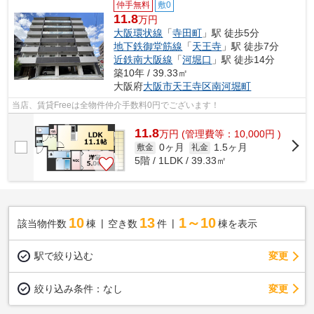
仲手無料
敷0
11.8
万円
大阪環状線
「
寺田町
」駅 徒歩5分
地下鉄御堂筋線
「
天王寺
」駅 徒歩7分
近鉄南大阪線
「
河堀口
」駅 徒歩14分
築10年 / 39.33㎡
大阪府
大阪市天王寺区
南河堀町
当店、賃貸Freeは全物件仲介手数料0円でございます！
11.8
万
円
(管理費等：10,000円 )
0ヶ月
1.5ヶ月
敷金
礼金
5階 / 1LDK / 39.33㎡
10
13
1～10
該当物件数
棟
空き数
件
棟を表示
駅で絞り込む
変更
変更
絞り込み条件：
なし