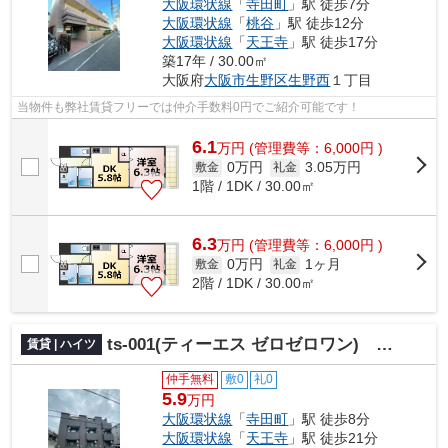
大阪環状線
「
寺田町
」駅 徒歩7分
大阪環状線
「
桃谷
」駅 徒歩12分
大阪環状線
「
天王寺
」駅 徒歩17分
築17年 / 30.00㎡
大阪府
大阪市生野区
生野西
１丁目
当物件も弊社賃貸フリーでは仲介手数料0円でご紹介可能です！
6.1
万
円
(管理費等：6,000円 )
0万円
3.05万円
敷金
礼金
1階 / 1DK / 30.00㎡
6.3
万
円
(管理費等：6,000円 )
0万円
1ヶ月
敷金
礼金
2階 / 1DK / 30.00㎡
ts-001(ティーエス ゼロゼロワン) 仲介手数料無料
賃貸 | ハイツ
仲手無料
敷0
礼0
5.9
万円
大阪環状線
「
寺田町
」駅 徒歩8分
大阪環状線
「
天王寺
」駅 徒歩21分