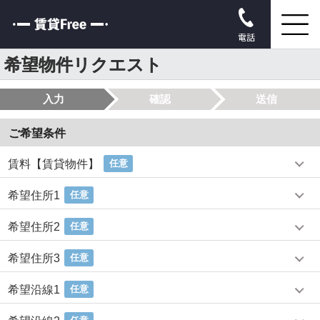
電話
希望物件リクエスト
入力
確認
送信
ご希望条件
賃料【賃貸物件】
任意
希望住所1
任意
希望住所2
任意
希望住所3
任意
希望沿線1
任意