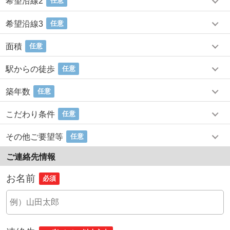
希望沿線2
任意
希望沿線3
任意
面積
任意
駅からの徒歩
任意
築年数
任意
こだわり条件
任意
その他ご要望等
任意
ご連絡先情報
お名前
必須