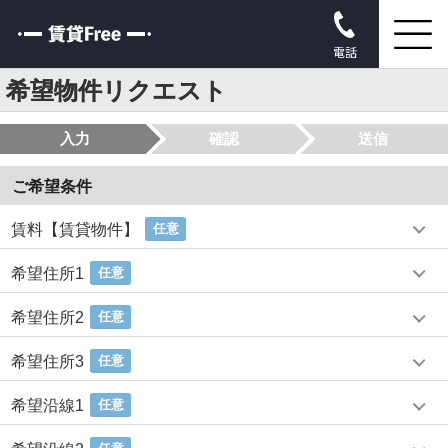
電話
希望物件リクエスト
入力
確認
送信
ご希望条件
賃料【賃貸物件】
任意
希望住所1
任意
希望住所2
任意
希望住所3
任意
希望沿線1
任意