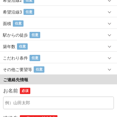
希望沿線2
任意
希望沿線3
任意
面積
任意
駅からの徒歩
任意
築年数
任意
こだわり条件
任意
その他ご要望等
任意
ご連絡先情報
お名前
必須