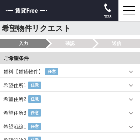
電話
希望物件リクエスト
入力
確認
送信
ご希望条件
賃料【賃貸物件】
任意
希望住所1
任意
希望住所2
任意
希望住所3
任意
希望沿線1
任意