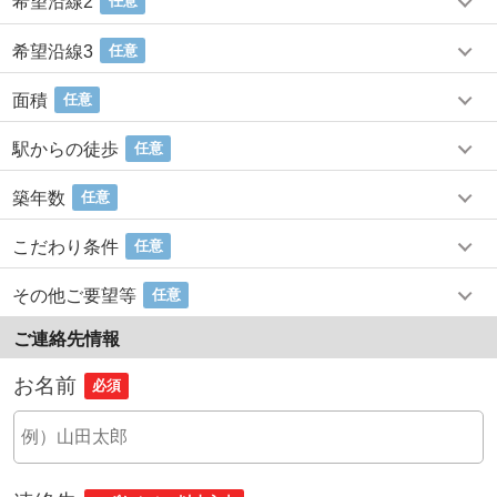
希望沿線2
任意
希望沿線3
任意
面積
任意
駅からの徒歩
任意
築年数
任意
こだわり条件
任意
その他ご要望等
任意
ご連絡先情報
お名前
必須