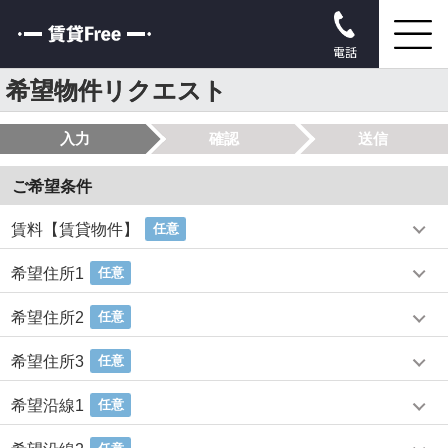
電話
希望物件リクエスト
入力
確認
送信
ご希望条件
賃料【賃貸物件】
任意
希望住所1
任意
希望住所2
任意
希望住所3
任意
希望沿線1
任意