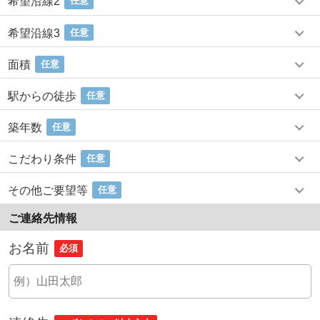
希望沿線2
任意
希望沿線3
任意
面積
任意
駅からの徒歩
任意
築年数
任意
こだわり条件
任意
その他ご要望等
任意
ご連絡先情報
お名前
必須