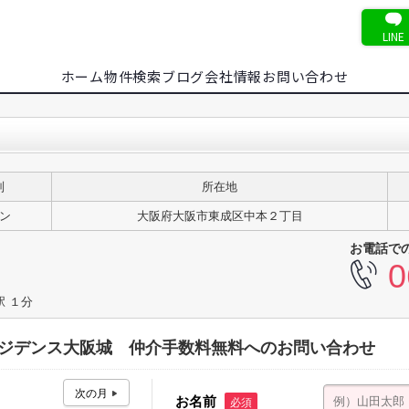
LINE
ホーム
物件検索
ブログ
会社情報
お問い合わせ
別
所在地
ン
大阪府大阪市東成区中本２丁目
お電話で
0
駅 １分
レジデンス大阪城 仲介手数料無料へのお問い合わせ
お名前
必須