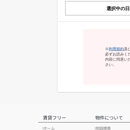
選択中の日
※
利用規約
及
必ずお読みく
内容に同意い
さい。
賃貸フリー
物件について
ホーム
地図検索