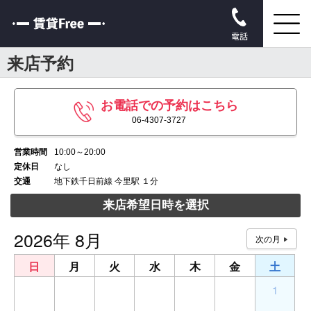
電話
来店予約
お電話での予約はこちら
06-4307-3727
営業時間
10:00～20:00
定休日
なし
交通
地下鉄千日前線 今里駅 １分
来店希望日時を選択
2026年 8月
日
月
火
水
木
金
土
26
27
28
29
30
31
1