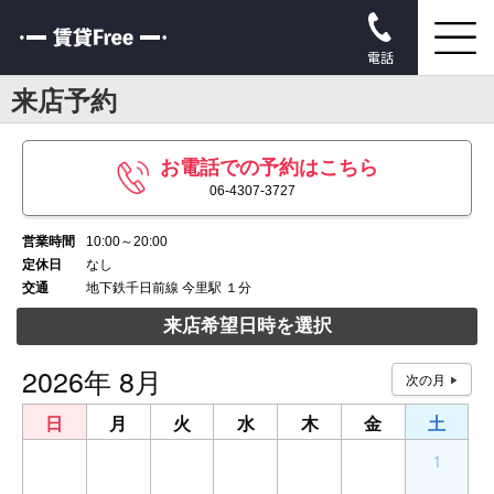
電話
来店予約
お電話での予約はこちら
06-4307-3727
営業時間
10:00～20:00
定休日
なし
交通
地下鉄千日前線 今里駅 １分
来店希望日時を選択
2026年 8月
日
月
火
水
木
金
土
26
27
28
29
30
31
1