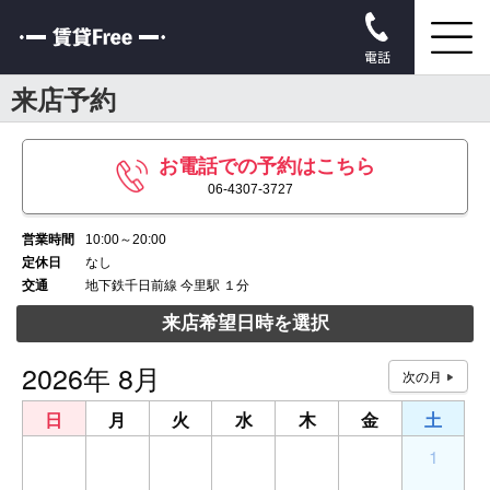
電話
来店予約
お電話での予約はこちら
06-4307-3727
営業時間
10:00～20:00
定休日
なし
交通
地下鉄千日前線 今里駅 １分
来店希望日時を選択
2026年 8月
日
月
火
水
木
金
土
26
27
28
29
30
31
1