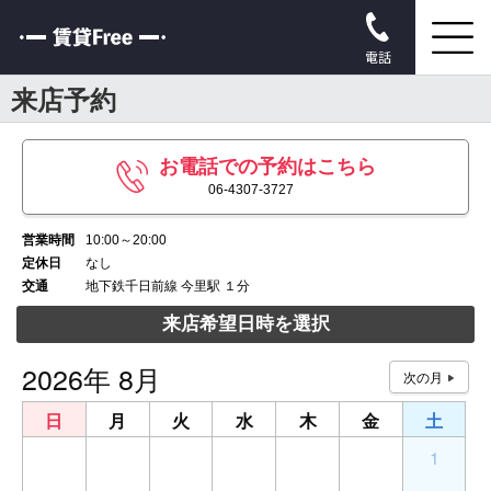
電話
来店予約
お電話での予約はこちら
06-4307-3727
営業時間
10:00～20:00
定休日
なし
交通
地下鉄千日前線 今里駅 １分
来店希望日時を選択
2026年 8月
日
月
火
水
木
金
土
26
27
28
29
30
31
1