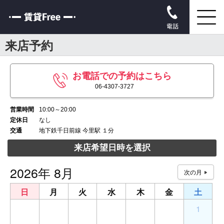
電話
来店予約
お電話での予約はこちら
06-4307-3727
営業時間
10:00～20:00
定休日
なし
交通
地下鉄千日前線 今里駅 １分
来店希望日時を選択
2026年 8月
日
月
火
水
木
金
土
26
27
28
29
30
31
1