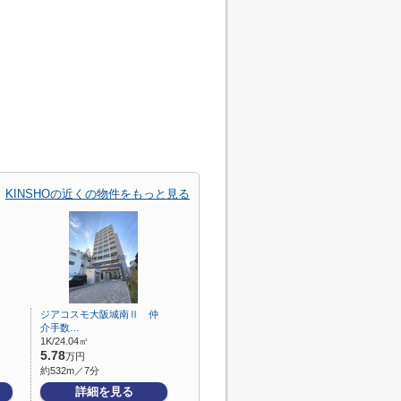
KINSHOの近くの物件をもっと見る
ジアコスモ大阪城南Ⅱ 仲
介手数…
1K/24.04㎡
5.78
万円
約532m／7分
詳細を見る