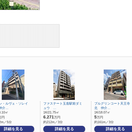
ン・ルヴェ・ソレイ
ファステート玉造駅前ダミ
ブルグリンコート天王寺
仲介…
ュウ …
北 仲介…
3.10㎡
1K/21.75㎡
1K/18.07㎡
6.271
5
万円
万円
万円
2m／5分
約212m／3分
約161m／3分
詳細を見る
詳細を見る
詳細を見る