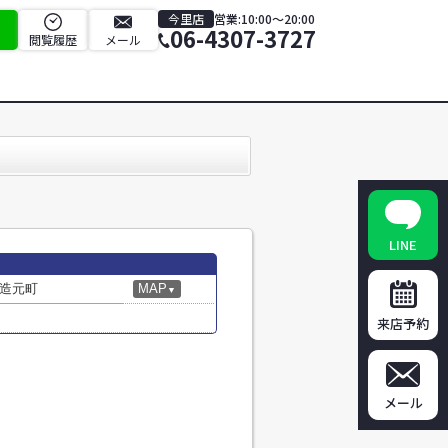
今里店
営業:10:00～20:00
06-4307-3727
閲覧履歴
メール
LINE
造元町
MAP
▼
来店予約
メール