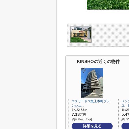
KINSHOの近くの物件
エスリード大阪上本町ブラ
メゾ
ンシュ…
ユ 
1K/22.33㎡
1K/2
7.18
5.4
万円
約938m／12分
約39
詳細を見る