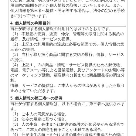
の公表、通知、明示等をさせていただき、ご本人の同意なく、利
用目的の範囲を超えた個人情報の取扱いはいたしません。また、
個人情報を第三者へ提供・開示等する場合は、法令の定める手続
きに則って行います。
4. 個人情報の利用目的
当社が取得する個人情報の利用目的は以下のとおりです。
（1） 不動産の売買、賃貸、仲介、管理等の取引に関する契約の
履行、及び情報、サービスの提供。
（2） 上記１の利用目的の達成に必要な範囲での、個人情報の第
三者への提供。
（3） 当社が取り扱う商品に関する契約の履行、情報、サービス
の提供。
（4） 上記１、３の商品・情報・サービス提供のための郵便物、
電話、電子メール等による営業活動、及びアンケートのお願い等
のマーケティング活動、顧客動向分析または商品開発等の調査分
析。
情報、サービスの提供は、ご本人からの申出がありましたら取り
止めさせていただきます。
5. 個人情報の第三者への提供
当社が保有する個人情報は、以下の場合に、第三者へ提供されま
す。
（1） ご本人の同意がある場合。
（2） 法令の規定に基づく場合。
（3） 人の生命、身体または財産の保護のため必要がある場合で
あって、ご本人の同意を得ることが困難である場合。
（4） 公衆衛生の向上または児童の健全な育成の推進のため特に