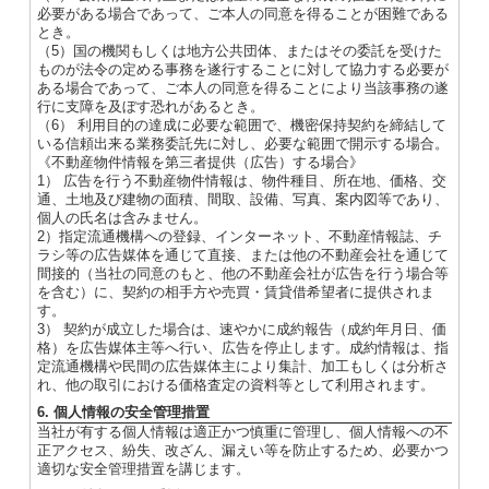
必要がある場合であって、ご本人の同意を得ることが困難である
とき。
（5）国の機関もしくは地方公共団体、またはその委託を受けた
ものが法令の定める事務を遂行することに対して協力する必要が
ある場合であって、ご本人の同意を得ることにより当該事務の遂
行に支障を及ぼす恐れがあるとき。
（6） 利用目的の達成に必要な範囲で、機密保持契約を締結して
いる信頼出来る業務委託先に対し、必要な範囲で開示する場合。
《不動産物件情報を第三者提供（広告）する場合》
1） 広告を行う不動産物件情報は、物件種目、所在地、価格、交
通、土地及び建物の面積、間取、設備、写真、案内図等であり、
個人の氏名は含みません。
2）指定流通機構への登録、インターネット、不動産情報誌、チ
ラシ等の広告媒体を通じて直接、または他の不動産会社を通じて
間接的（当社の同意のもと、他の不動産会社が広告を行う場合等
を含む）に、契約の相手方や売買・賃貸借希望者に提供されま
す。
3） 契約が成立した場合は、速やかに成約報告（成約年月日、価
格）を広告媒体主等へ行い、広告を停止します。成約情報は、指
定流通機構や民間の広告媒体主により集計、加工もしくは分析さ
れ、他の取引における価格査定の資料等として利用されます。
6. 個人情報の安全管理措置
当社が有する個人情報は適正かつ慎重に管理し、個人情報への不
正アクセス、紛失、改ざん、漏えい等を防止するため、必要かつ
適切な安全管理措置を講じます。