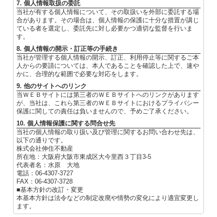
7. 個人情報取扱の委託
当社が有する個人情報について、その取扱いを外部に委託する場
合があります。その場合は、個人情報の保護に十分な措置が講じ
ている者を選定し、委託先に対し必要かつ適切な監督を行いま
す。
8. 個人情報の開示・訂正等の手続き
当社が管理する個人情報の開示、訂正、利用停止等に関するご本
人からの要請については、本人であることを確認した上で、速や
かに、合理的な範囲で必要な対応をします。
9. 他のサイトへのリンク
当ＷＥＢサイトには第三者のＷＥＢサイトへのリンクがあります
が、当社は、これら第三者のＷＥＢサイトにおけるプライバシー
保護に関しての責任は負いませんので、予めご了承ください。
10. 個人情報保護に関する問合せ先
当社の個人情報の取り扱い及び管理に関するお問い合わせ先は、
以下の通りです。
株式会社伸住不動産
所在地：大阪府大阪市東成区大今里西３丁目3-5
代表者名：水原 大地
電話：06-4307-3727
FAX：06-4307-3728
■基本方針の改訂・変更
本基本方針は法令などの制定改廃や情勢の変化により適宜変更し
ます。