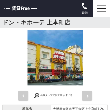
電話
ドン・キホーテ 上本町店
前
次
画像タップで拡大表示【
1
/1】
所在地
大阪府大阪市天王寺区上之宮町1-24