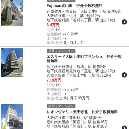
Fujiman北山町 仲介手数料無料
近鉄難波・奈良線「大阪上本町」駅 徒歩6分
大阪環状線「桃谷」駅 徒歩12分
地下鉄谷町線「谷町九丁目」駅 徒歩14分
6.4万円
間取:
1K
建物面積:
- / 6.90坪
土地面積:
- / -
敷金/礼金:
0ヶ月/1ヶ月
賃貸｜マンション
エスリード大阪上本町ブランシュ 仲介手数
料無料
地下鉄千日前線「鶴橋」駅 徒歩2分
地下鉄長堀鶴見緑地「玉造」駅 徒歩12分
近鉄大阪線「大阪上本町」駅 徒歩10分
7.18万円
間取:
1K
建物面積:
- / 6.75坪
土地面積:
- / -
敷金/礼金:
0ヶ月/7.98万円
賃貸｜マンション
レオンヴァリエ天王寺北 仲介手数料無料
大阪環状線「寺田町」駅 徒歩6分
近鉄南大阪線「河堀口」駅 徒歩16分
地下鉄谷町線「阿倍野」駅 徒歩18分