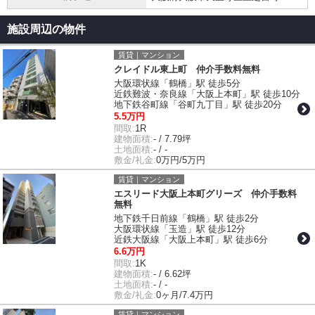
施設周辺の物件
賃貸｜マンション
クレイドル東上町 仲介手数料無料
大阪環状線「鶴橋」駅 徒歩5分
近鉄難波・奈良線「大阪上本町」駅 徒歩10分
地下鉄谷町線「谷町九丁目」駅 徒歩20分
5.5万円
間取:
1R
建物面積:
- / 7.79坪
土地面積:
- / -
敷金/礼金:
0万円/5万円
賃貸｜マンション
エスリード大阪上本町グリーズ 仲介手数料
無料
地下鉄千日前線「鶴橋」駅 徒歩2分
大阪環状線「玉造」駅 徒歩12分
近鉄大阪線「大阪上本町」駅 徒歩6分
6.6万円
間取:
1K
建物面積:
- / 6.62坪
土地面積:
- / -
敷金/礼金:
0ヶ月/7.4万円
賃貸｜マンション