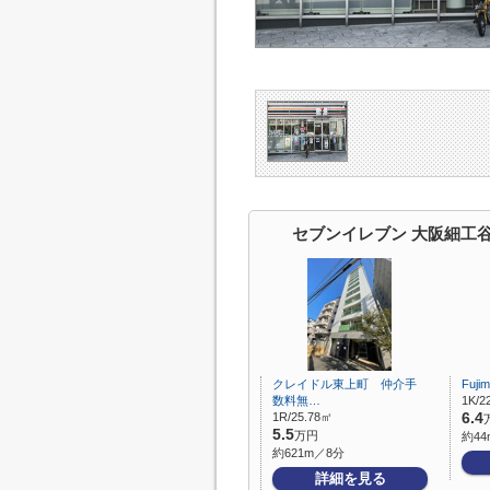
セブンイレブン 大阪細工
クレイドル東上町 仲介手
Fuj
数料無…
1K/2
1R/25.78㎡
6.4
5.5
万円
約44
約621m／8分
詳細を見る