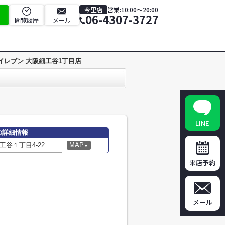
今里店
営業:10:00～20:00
06-4307-3727
閲覧履歴
メール
イレブン 大阪細工谷1丁目店
LINE
の詳細情報
谷１丁目4-22
MAP
▼
来店予約
メール