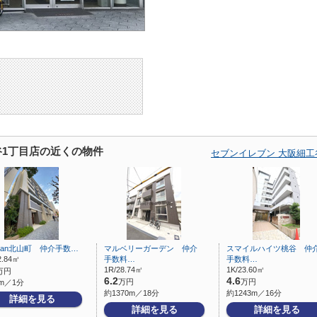
谷1丁目店の近くの物件
セブンイレブン 大阪細工
iman北山町 仲介手数…
マルベリーガーデン 仲介
スマイルハイツ桃谷 仲
2.84㎡
手数料…
手数料…
1R/28.74㎡
1K/23.60㎡
万円
6.2
4.6
万円
万円
m／1分
約1370m／18分
約1243m／16分
詳細を見る
詳細を見る
詳細を見る