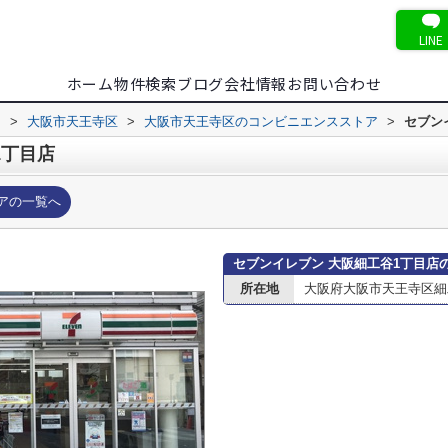
LINE
ホーム
物件検索
ブログ
会社情報
お問い合わせ
内
>
大阪市天王寺区
>
大阪市天王寺区のコンビニエンスストア
>
セブン
1丁目店
アの一覧へ
セブンイレブン 大阪細工谷1丁目店
所在地
大阪府大阪市天王寺区細工