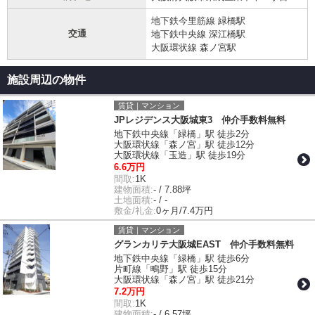
地下鉄今里筋線 緑橋駅
交通
地下鉄中央線 深江橋駅
大阪環状線 森ノ宮駅
施設周辺の物件
賃貸｜マンション
JPレジデンス大阪城東3 仲介手数料無料
地下鉄中央線「緑橋」駅 徒歩2分
大阪環状線「森ノ宮」駅 徒歩12分
大阪環状線「玉造」駅 徒歩19分
6.6万円
間取:
1K
建物面積:
- / 7.88坪
土地面積:
- / -
敷金/礼金:
0ヶ月/7.4万円
賃貸｜マンション
グランカリテ大阪城EAST 仲介手数料無料
地下鉄中央線「緑橋」駅 徒歩6分
片町線「鴫野」駅 徒歩15分
大阪環状線「森ノ宮」駅 徒歩21分
7.2万円
間取:
1K
建物面積:
- / 6.57坪