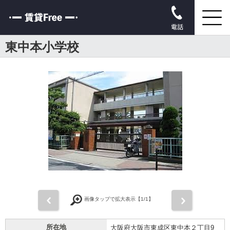
電話
東中本小学校
前
次
画像タップで拡大表示【
1
/1】
所在地
大阪府大阪市東成区東中本２丁目9