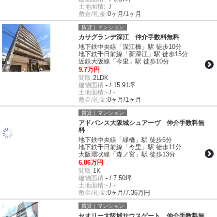
土地面積:
- / -
敷金/礼金:
0ヶ月/1ヶ月
賃貸｜マンション
カサグランデ深江 仲介手数料無料
地下鉄中央線「深江橋」駅 徒歩10分
地下鉄千日前線「新深江」駅 徒歩15分
近鉄大阪線「今里」駅 徒歩10分
9.7万円
間取:
2LDK
建物面積:
- / 15.91坪
土地面積:
- / -
敷金/礼金:
0ヶ月/1ヶ月
賃貸｜マンション
アドバンス大阪城シュアーヴ 仲介手数料無
料
地下鉄中央線「緑橋」駅 徒歩6分
地下鉄千日前線「今里」駅 徒歩11分
大阪環状線「森ノ宮」駅 徒歩13分
6.86万円
間取:
1K
建物面積:
- / 7.50坪
土地面積:
- / -
敷金/礼金:
0ヶ月/7.36万円
賃貸｜マンション
セオリー大阪城サウスゲート 仲介手数料無