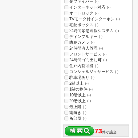
光ファイバー
(-)
インターネット対応
(-)
オートロック
(-)
TVモニタ付インターホン
(-)
宅配ボックス
(-)
24時間緊急通報システム
(-)
ディンプルキー
(-)
防犯カメラ
(-)
24時間有人管理
(-)
フロントサービス
(-)
24時間ゴミ出し可
(-)
住戸内覧可能
(-)
コンシェルジュサービス
(-)
駐車場あり
(-)
2階以上
(-)
1階の物件
(-)
10階以上
(-)
20階以上
(-)
最上階
(-)
南向き
(-)
角部屋
(-)
73
件が該当