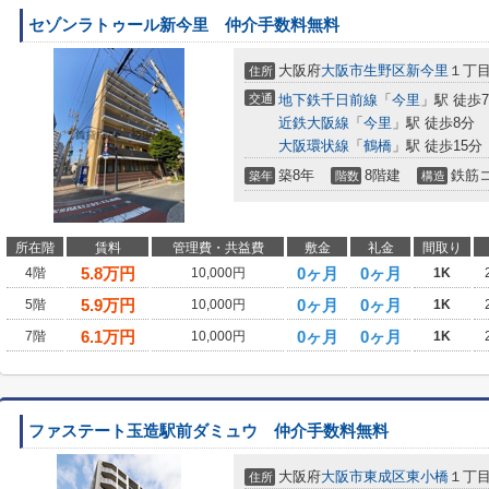
セゾンラトゥール新今里 仲介手数料無料
大阪府
大阪市生野区
新今里
１丁
住所
交通
地下鉄千日前線
「
今里
」駅 徒歩
近鉄大阪線
「
今里
」駅 徒歩8分
大阪環状線
「
鶴橋
」駅 徒歩15分
築8年
8階建
鉄筋
築年
階数
構造
所在階
賃料
管理費・共益費
敷金
礼金
間取り
5.8
万円
0ヶ月
0ヶ月
4階
10,000円
1K
5.9
万円
0ヶ月
0ヶ月
5階
10,000円
1K
6.1
万円
0ヶ月
0ヶ月
7階
10,000円
1K
ファステート玉造駅前ダミュウ 仲介手数料無料
大阪府
大阪市東成区
東小橋
１丁
住所