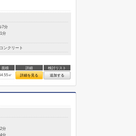
歩7分
1分
コンクリート
面積
詳細
検討リスト
44.55㎡
詳細を見る
追加する
目
2分
4分