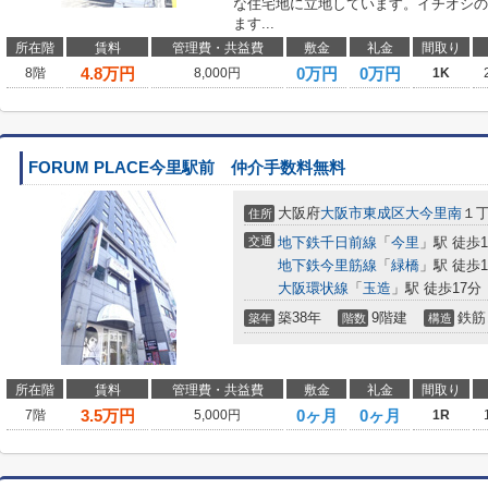
な住宅地に立地しています。イチオシの
ます...
所在階
賃料
管理費・共益費
敷金
礼金
間取り
4.8
万円
0万円
0万円
8階
8,000円
1K
FORUM PLACE今里駅前 仲介手数料無料
大阪府
大阪市東成区
大今里南
１
住所
交通
地下鉄千日前線
「
今里
」駅 徒歩
地下鉄今里筋線
「
緑橋
」駅 徒歩1
大阪環状線
「
玉造
」駅 徒歩17分
築38年
9階建
鉄筋
築年
階数
構造
所在階
賃料
管理費・共益費
敷金
礼金
間取り
3.5
万円
0ヶ月
0ヶ月
7階
5,000円
1R