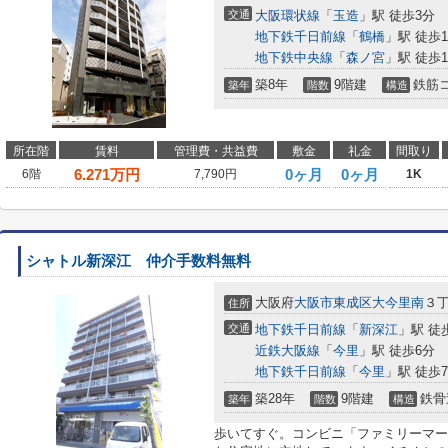
交通
大阪環状線
「
玉造
」駅 徒歩3分
地下鉄千日前線
「
鶴橋
」駅 徒歩1
地下鉄中央線
「
森ノ宮
」駅 徒歩1
築8年
9階建
鉄筋
築年
階数
構造
所在階
賃料
管理費・共益費
敷金
礼金
間取り
6.271
万円
0ヶ月
0ヶ月
6階
7,790円
1K
シャトル新深江 仲介手数料無料
大阪府
大阪市東成区
大今里南
３
住所
交通
地下鉄千日前線
「
新深江
」駅 徒
近鉄大阪線
「
今里
」駅 徒歩6分
地下鉄千日前線
「
今里
」駅 徒歩
築28年
9階建
鉄骨
築年
階数
構造
歩いてすぐ。コンビニ「ファミリーマー