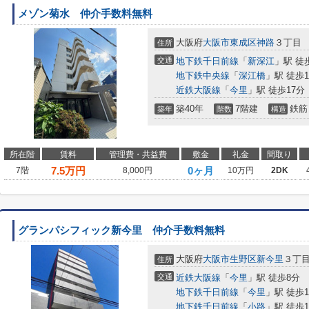
メゾン菊水 仲介手数料無料
大阪府
大阪市東成区
神路
３丁目
住所
交通
地下鉄千日前線
「
新深江
」駅 徒
地下鉄中央線
「
深江橋
」駅 徒歩1
近鉄大阪線
「
今里
」駅 徒歩17分
築40年
7階建
鉄筋
築年
階数
構造
所在階
賃料
管理費・共益費
敷金
礼金
間取り
7.5
万円
0ヶ月
7階
8,000円
10万円
2DK
グランパシフィック新今里 仲介手数料無料
大阪府
大阪市生野区
新今里
３丁
住所
交通
近鉄大阪線
「
今里
」駅 徒歩8分
地下鉄千日前線
「
今里
」駅 徒歩1
地下鉄千日前線
「
小路
」駅 徒歩1