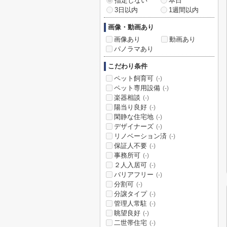
指定しない
本日
3日以内
1週間以内
画像・動画あり
画像あり
動画あり
パノラマあり
こだわり条件
ペット飼育可
(-)
ペット専用設備
(-)
楽器相談
(-)
陽当り良好
(-)
閑静な住宅地
(-)
デザイナーズ
(-)
リノベーション済
(-)
保証人不要
(-)
事務所可
(-)
２人入居可
(-)
バリアフリー
(-)
分割可
(-)
分譲タイプ
(-)
管理人常駐
(-)
眺望良好
(-)
二世帯住宅
(-)