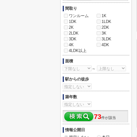
間取り
ワンルーム
1K
1DK
1LDK
2K
2DK
2LDK
3K
3DK
3LDK
4K
4DK
4LDK以上
面積
～
駅からの徒歩
築年数
73
件が該当
情報公開日