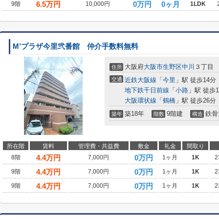
6.5
万円
0万円
0ヶ月
9階
10,000円
1LDK
M’プラザ今里弐番館 仲介手数料無料
大阪府
大阪市生野区
中川
３丁目
住所
交通
近鉄大阪線
「
今里
」駅 徒歩14分
地下鉄千日前線
「
小路
」駅 徒歩1
大阪環状線
「
鶴橋
」駅 徒歩26分
築18年
9階建
鉄骨
築年
階数
構造
所在階
賃料
管理費・共益費
敷金
礼金
間取り
4.4
万円
0万円
8階
7,000円
1ヶ月
1K
2
4.4
万円
0万円
9階
7,000円
1ヶ月
1K
2
4.4
万円
0万円
9階
7,000円
1ヶ月
1K
2