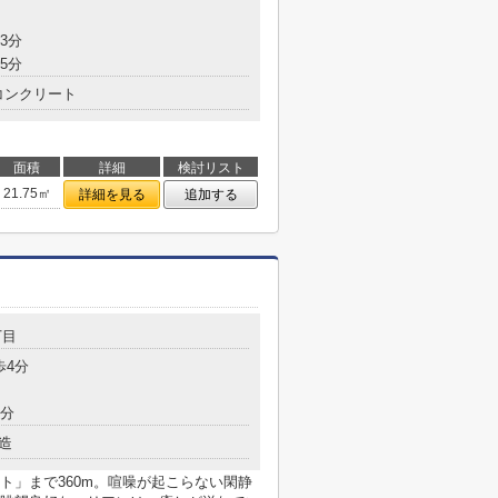
3分
5分
コンクリート
面積
詳細
検討リスト
21.75㎡
詳細を見る
追加する
丁目
歩4分
7分
造
ト」まで360m。喧噪が起こらない閑静