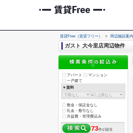
賃貸Free（賃貸フリー）
>
周辺施設案
ガスト 大今里店周辺物件
アパート
マンション
一戸建て
▼賃料
～
敷金・保証金なし
礼金・敷引なし
共益費・管理費込み
73
件が該当