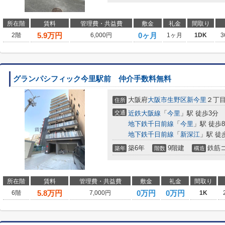
所在階
賃料
管理費・共益費
敷金
礼金
間取り
5.9
万円
0ヶ月
2階
6,000円
1ヶ月
1DK
3
グランパシフィック今里駅前 仲介手数料無料
大阪府
大阪市生野区
新今里
２丁
住所
交通
近鉄大阪線
「
今里
」駅 徒歩3分
地下鉄千日前線
「
今里
」駅 徒歩
地下鉄千日前線
「
新深江
」駅 徒
築6年
9階建
鉄筋
築年
階数
構造
所在階
賃料
管理費・共益費
敷金
礼金
間取り
5.8
万円
0万円
0万円
6階
7,000円
1K