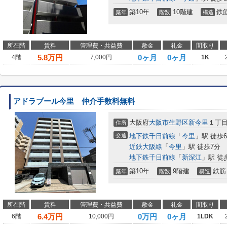
築10年
10階建
鉄
築年
階数
構造
所在階
賃料
管理費・共益費
敷金
礼金
間取り
5.8
万円
0ヶ月
0ヶ月
4階
7,000円
1K
アドラブール今里 仲介手数料無料
大阪府
大阪市生野区
新今里
１丁
住所
交通
地下鉄千日前線
「
今里
」駅 徒歩
近鉄大阪線
「
今里
」駅 徒歩7分
地下鉄千日前線
「
新深江
」駅 徒
築10年
9階建
鉄筋
築年
階数
構造
所在階
賃料
管理費・共益費
敷金
礼金
間取り
6.4
万円
0万円
0ヶ月
6階
10,000円
1LDK