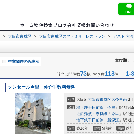
LINE
ホーム
物件検索
ブログ
会社情報
お問い合わせ
内
>
大阪市東成区
>
大阪市東成区のファミリーレストラン
>
ガスト 大
並び順：
空室物件のみ表示
73
118
1-3
該当公開件数
棟 空き数
件
クレセール今里 仲介手数料無料
大阪府
大阪市東成区
大今里南
２
住所
交通
地下鉄千日前線
「
今里
」駅 徒歩
近鉄難波・奈良線
「
今里
」駅 徒
地下鉄千日前線
「
新深江
」駅 徒
築18年
5階建
鉄筋
築年
階数
構造