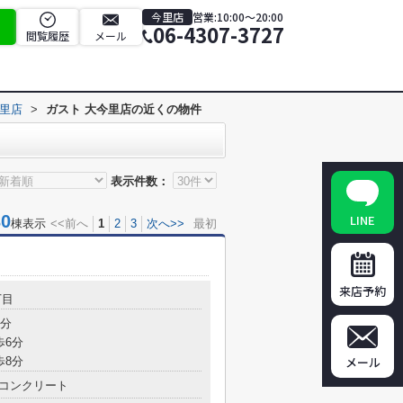
今里店
営業:10:00～20:00
06-4307-3727
閲覧履歴
メール
今里店
>
ガスト 大今里店の近くの物件
表示件数：
0
LINE
棟表示
<<前へ
1
2
3
次へ>>
最初
来店予約
丁目
5分
歩6分
メール
歩8分
コンクリート