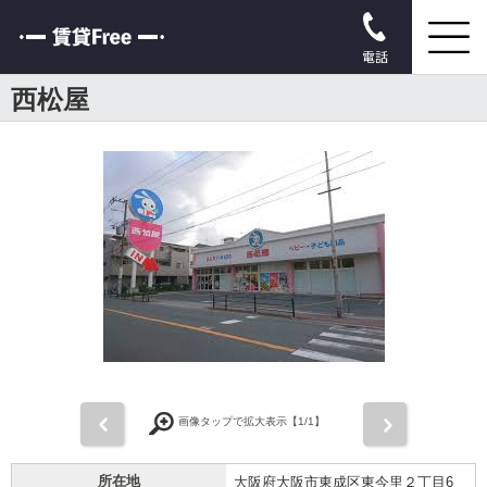
電話
西松屋
前
次
画像タップで拡大表示【
1
/1】
所在地
大阪府大阪市東成区東今里２丁目6