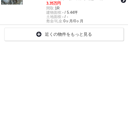
3.35万円
間取:
1R
建物面積:
- / 5.44坪
土地面積:
- / -
敷金/礼金:
0ヶ月/0ヶ月
近くの物件をもっと見る