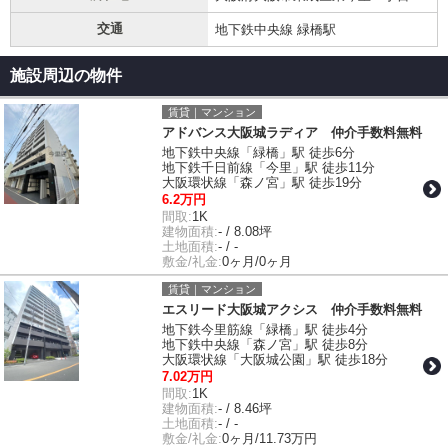
交通
地下鉄中央線 緑橋駅
施設周辺の物件
賃貸｜マンション
アドバンス大阪城ラディア 仲介手数料無料
地下鉄中央線「緑橋」駅 徒歩6分
地下鉄千日前線「今里」駅 徒歩11分
大阪環状線「森ノ宮」駅 徒歩19分
6.2万円
間取:
1K
建物面積:
- / 8.08坪
土地面積:
- / -
敷金/礼金:
0ヶ月/0ヶ月
賃貸｜マンション
エスリード大阪城アクシス 仲介手数料無料
地下鉄今里筋線「緑橋」駅 徒歩4分
地下鉄中央線「森ノ宮」駅 徒歩8分
大阪環状線「大阪城公園」駅 徒歩18分
7.02万円
間取:
1K
建物面積:
- / 8.46坪
土地面積:
- / -
敷金/礼金:
0ヶ月/11.73万円