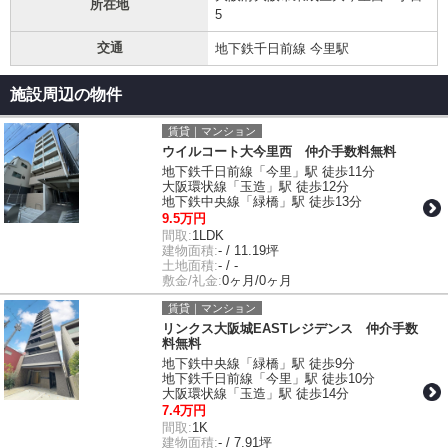
所在地
5
交通
地下鉄千日前線 今里駅
施設周辺の物件
賃貸｜マンション
ウイルコート大今里西 仲介手数料無料
地下鉄千日前線「今里」駅 徒歩11分
大阪環状線「玉造」駅 徒歩12分
地下鉄中央線「緑橋」駅 徒歩13分
9.5万円
間取:
1LDK
建物面積:
- / 11.19坪
土地面積:
- / -
敷金/礼金:
0ヶ月/0ヶ月
賃貸｜マンション
リンクス大阪城EASTレジデンス 仲介手数
料無料
地下鉄中央線「緑橋」駅 徒歩9分
地下鉄千日前線「今里」駅 徒歩10分
大阪環状線「玉造」駅 徒歩14分
7.4万円
間取:
1K
建物面積:
- / 7.91坪