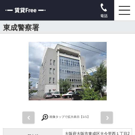
電話
東成警察署
前
次
画像タップで拡大表示【
1
/1】
大阪府大阪市東成区大今里西１丁目2