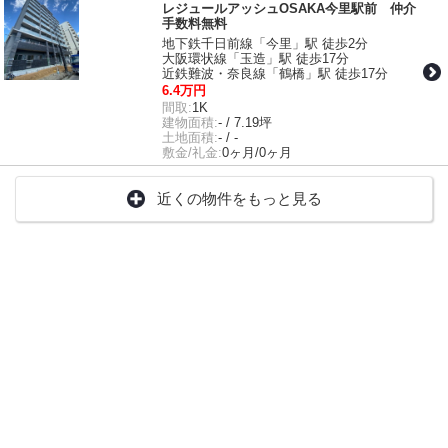
レジュールアッシュOSAKA今里駅前 仲介
手数料無料
地下鉄千日前線「今里」駅 徒歩2分
大阪環状線「玉造」駅 徒歩17分
近鉄難波・奈良線「鶴橋」駅 徒歩17分
6.4万円
間取:
1K
建物面積:
- / 7.19坪
土地面積:
- / -
敷金/礼金:
0ヶ月/0ヶ月
近くの物件をもっと見る