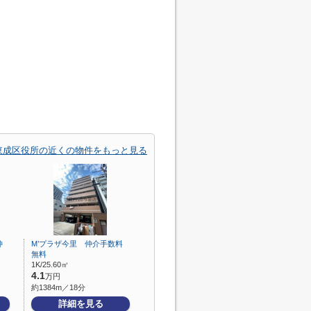
東成区役所の近くの物件をもっと見る
仲
M’プラザ今里 仲介手数料
無料
1K/25.60㎡
4.1
万円
約1384m／18分
詳細を見る