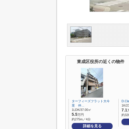
東成区役所の近くの物件
ターフィーズフラット大今
D.C
里 仲…
1K/2
1LDK/37.00㎡
7.1
5.5
万円
約32
約275m／4分
詳細を見る