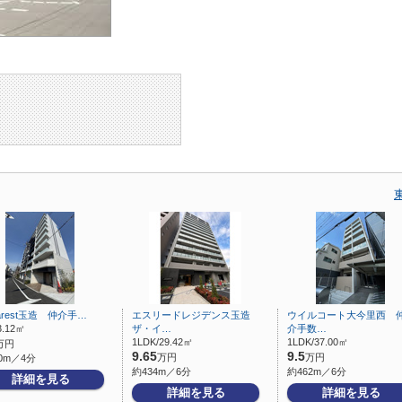
larest玉造 仲介手…
エスリードレジデンス玉造
ウイルコート大今里西 
3.12㎡
ザ・イ…
介手数…
1LDK/29.42㎡
1LDK/37.00㎡
万円
9.65
9.5
万円
万円
0m／4分
約434m／6分
約462m／6分
詳細を見る
詳細を見る
詳細を見る