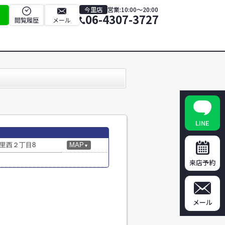
今里店
営業:10:00～20:00
06-4307-3727
閲覧履歴
メール
LINE
里西２丁目8
MAP
▼
来店予約
メール