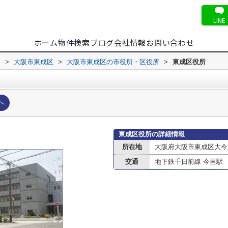
LINE
ホーム
物件検索
ブログ
会社情報
お問い合わせ
内
>
大阪市東成区
>
大阪市東成区の市役所・区役所
>
東成区役所
へ
東成区役所の詳細情報
所在地
大阪府大阪市東成区大今
交通
地下鉄千日前線 今里駅