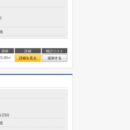
分
造
面積
詳細
検討リスト
21.00㎡
詳細を見る
追加する
目
歩23分
造