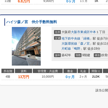
6.8
万円
0ヶ月
11階
9,000円
1ヶ月
1K
2
ハイツ森ノ宮 仲介手数料無料
大阪府
大阪市東成区
中本
１丁目
住所
交通
地下鉄中央線
「
緑橋
」駅 徒歩7分
大阪環状線
「
森ノ宮
」駅 徒歩11
片町線
「
鴫野
」駅 徒歩19分
築42年
9階建
鉄骨
築年
階数
構造
所在階
賃料
管理費・共益費
敷金
礼金
間取り
13
万円
0ヶ月
4階
10,000円
2ヶ月
2LDK
5
該当公開