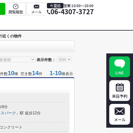
今里店
営業:10:00～20:00
06-4307-3727
閲覧履歴
メール
の近くの物件
表示件数：
10
14
1-10
LINE
件数
棟 空き数
件
棟表示
来店予約
目
歩8分
ネスパーク
」駅 徒歩12分
メール
コンクリート