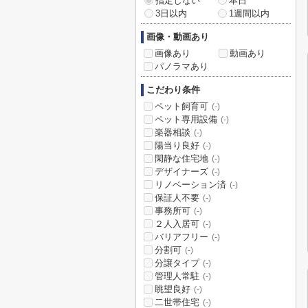
指定しない
本日
3日以内
1週間以内
画像・動画あり
画像あり
動画あり
パノラマあり
こだわり条件
ペット飼育可
(-)
ペット専用設備
(-)
楽器相談
(-)
陽当り良好
(-)
閑静な住宅地
(-)
デザイナーズ
(-)
リノベーション済
(-)
保証人不要
(-)
事務所可
(-)
２人入居可
(-)
バリアフリー
(-)
分割可
(-)
分譲タイプ
(-)
管理人常駐
(-)
眺望良好
(-)
二世帯住宅
(-)