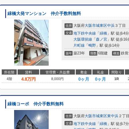
緑橋大発マンション 仲介手数料無料
大阪府
大阪市城東区
中浜
３丁目
住所
交通
地下鉄中央線
「
緑橋
」駅 徒歩4分
大阪環状線
「
森ノ宮
」駅 徒歩16
片町線
「
鴫野
」駅 徒歩14分
築23年
6階建
鉄骨
築年
階数
構造
所在階
賃料
管理費・共益費
敷金
礼金
間取り
4.8
万円
0ヶ月
0ヶ月
4階
8,000円
1R
緑橋コーポ 仲介手数料無料
大阪府
大阪市城東区
東中浜
２丁
住所
交通
地下鉄中央線
「
緑橋
」駅 徒歩7分