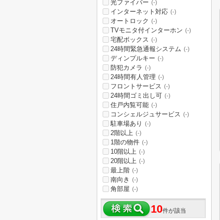
光ファイバー
(-)
インターネット対応
(-)
オートロック
(-)
TVモニタ付インターホン
(-)
宅配ボックス
(-)
24時間緊急通報システム
(-)
ディンプルキー
(-)
防犯カメラ
(-)
24時間有人管理
(-)
フロントサービス
(-)
24時間ゴミ出し可
(-)
住戸内覧可能
(-)
コンシェルジュサービス
(-)
駐車場あり
(-)
2階以上
(-)
1階の物件
(-)
10階以上
(-)
20階以上
(-)
最上階
(-)
南向き
(-)
角部屋
(-)
10
件が該当