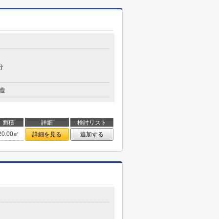
分
造
面積
詳細
検討リスト
20.00㎡
詳細を見る
追加する
目