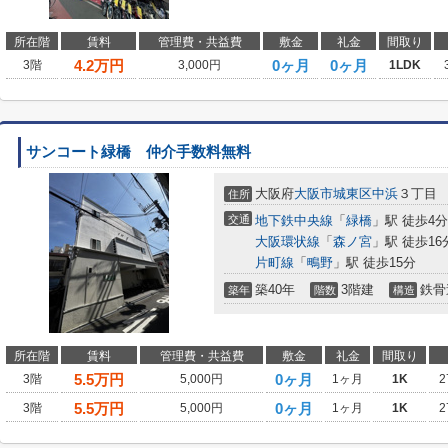
所在階
賃料
管理費・共益費
敷金
礼金
間取り
4.2
万円
0ヶ月
0ヶ月
3階
3,000円
1LDK
サンコート緑橋 仲介手数料無料
大阪府
大阪市城東区
中浜
３丁目
住所
交通
地下鉄中央線
「
緑橋
」駅 徒歩4分
大阪環状線
「
森ノ宮
」駅 徒歩16
片町線
「
鴫野
」駅 徒歩15分
築40年
3階建
鉄骨
築年
階数
構造
所在階
賃料
管理費・共益費
敷金
礼金
間取り
5.5
万円
0ヶ月
3階
5,000円
1ヶ月
1K
2
5.5
万円
0ヶ月
3階
5,000円
1ヶ月
1K
2