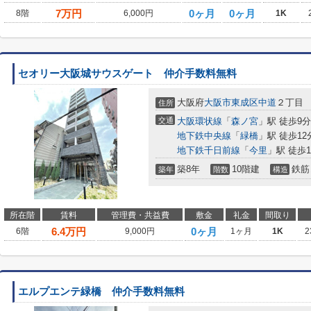
7
万円
0ヶ月
0ヶ月
8階
6,000円
1K
セオリー大阪城サウスゲート 仲介手数料無料
大阪府
大阪市東成区
中道
２丁目
住所
交通
大阪環状線
「
森ノ宮
」駅 徒歩9分
地下鉄中央線
「
緑橋
」駅 徒歩12
地下鉄千日前線
「
今里
」駅 徒歩1
築8年
10階建
鉄筋
築年
階数
構造
所在階
賃料
管理費・共益費
敷金
礼金
間取り
6.4
万円
0ヶ月
6階
9,000円
1ヶ月
1K
2
エルプエンテ緑橋 仲介手数料無料