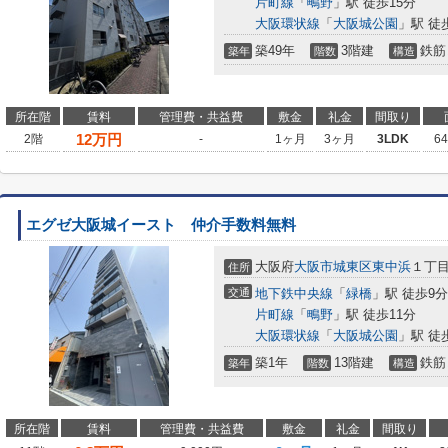
片町線
「
鴫野
」駅 徒歩15分
大阪環状線
「
大阪城公園
」駅 徒
築49年
3階建
鉄筋
築年
階数
構造
所在階
賃料
管理費・共益費
敷金
礼金
間取り
12
万円
2階
-
1ヶ月
3ヶ月
3LDK
6
エグゼ大阪城イースト 仲介手数料無料
大阪府
大阪市城東区
東中浜
１丁
住所
交通
地下鉄中央線
「
緑橋
」駅 徒歩9分
片町線
「
鴫野
」駅 徒歩11分
大阪環状線
「
大阪城公園
」駅 徒
築1年
13階建
鉄筋
築年
階数
構造
所在階
賃料
管理費・共益費
敷金
礼金
間取り