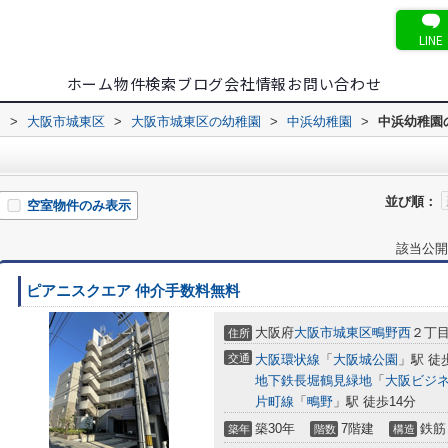
LINE
ホーム
物件検索
ブログ
会社情報
お問い合わせ
内
>
大阪市城東区
>
大阪市城東区の幼稚園
>
中浜幼稚園
>
中浜幼稚園
並び順：
空室物件のみ表示
該当公開
ピアニスクエア 仲介手数料無料
大阪府
大阪市城東区
鴫野西
２丁
住所
交通
大阪環状線
「
大阪城公園
」駅 徒
地下鉄長堀鶴見緑地
「
大阪ビジ
片町線
「
鴫野
」駅 徒歩14分
築30年
7階建
鉄筋
築年
階数
構造