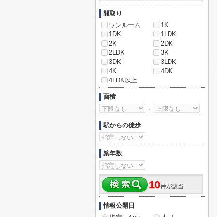
間取り
ワンルーム
1K
1DK
1LDK
2K
2DK
2LDK
3K
3DK
3LDK
4K
4DK
4LDK以上
面積
～
駅からの徒歩
築年数
10
件が該当
情報公開日