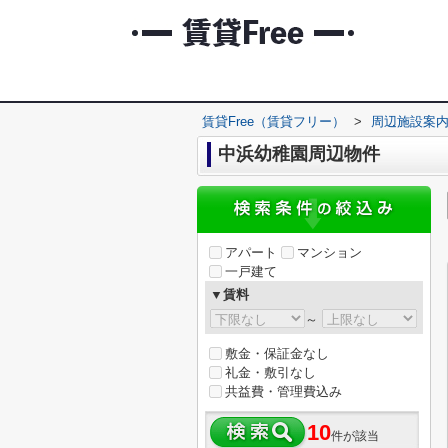
賃貸Free（賃貸フリー）
>
周辺施設案
中浜幼稚園周辺物件
アパート
マンション
一戸建て
▼賃料
～
敷金・保証金なし
礼金・敷引なし
共益費・管理費込み
10
件が該当