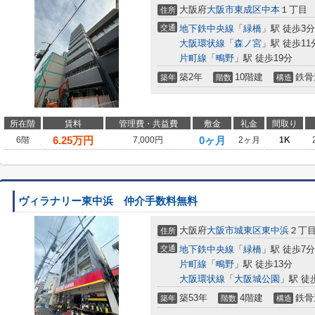
大阪府
大阪市東成区
中本
１丁目
住所
交通
地下鉄中央線
「
緑橋
」駅 徒歩3分
大阪環状線
「
森ノ宮
」駅 徒歩11
片町線
「
鴫野
」駅 徒歩19分
築2年
10階建
鉄骨
築年
階数
構造
所在階
賃料
管理費・共益費
敷金
礼金
間取り
6.25
万円
0ヶ月
6階
7,000円
2ヶ月
1K
ヴィラナリー東中浜 仲介手数料無料
大阪府
大阪市城東区
東中浜
２丁
住所
交通
地下鉄中央線
「
緑橋
」駅 徒歩7分
片町線
「
鴫野
」駅 徒歩13分
大阪環状線
「
大阪城公園
」駅 徒
築53年
4階建
鉄骨
築年
階数
構造