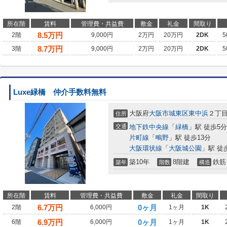
所在階
賃料
管理費・共益費
敷金
礼金
間取り
8.5
万円
2階
9,000円
2万円
20万円
2DK
5
8.7
万円
3階
9,000円
2万円
20万円
2DK
5
Luxe緑橋 仲介手数料無料
大阪府
大阪市城東区
東中浜
２丁
住所
交通
地下鉄中央線
「
緑橋
」駅 徒歩5分
片町線
「
鴫野
」駅 徒歩13分
大阪環状線
「
大阪城公園
」駅 徒
築10年
8階建
鉄筋
築年
階数
構造
所在階
賃料
管理費・共益費
敷金
礼金
間取り
6.7
万円
0ヶ月
2階
6,000円
1ヶ月
1K
6.9
万円
0ヶ月
6階
6,000円
1ヶ月
1K