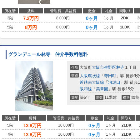
所在階
賃料
管理費・共益費
敷金
礼金
間取り
7.2
万円
0ヶ月
3階
8,000円
1ヶ月
2DK
3
8
万円
0ヶ月
5階
8,000円
1ヶ月
1LDK
3
グランデュール林寺 仲介手数料無料
大阪府
大阪市生野区
林寺
１丁目
住所
交通
大阪環状線
「
寺田町
」駅 徒歩9分
近鉄南大阪線
「
河堀口
」駅 徒歩1
阪和線
「
美章園
」駅 徒歩15分
築6年
11階建
鉄筋
築年
階数
構造
所在階
賃料
管理費・共益費
敷金
礼金
間取り
13.8
万円
0ヶ月
5階
10,000円
1ヶ月
2LDK
13.8
万円
0ヶ月
7階
10,000円
1ヶ月
2LDK