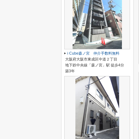
i Cube森ノ宮 仲介手数料無料
大阪府大阪市東成区中道２丁目
地下鉄中央線「森ノ宮」駅 徒歩4分
築3年