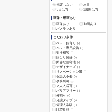
指定しない
本日
3日以内
1週間以内
画像・動画あり
画像あり
動画あり
パノラマあり
こだわり条件
ペット飼育可
(-)
ペット専用設備
(-)
楽器相談
(-)
陽当り良好
(-)
閑静な住宅地
(-)
デザイナーズ
(-)
リノベーション済
(-)
保証人不要
(-)
事務所可
(-)
２人入居可
(-)
バリアフリー
(-)
分割可
(-)
分譲タイプ
(-)
管理人常駐
(-)
眺望良好
(-)