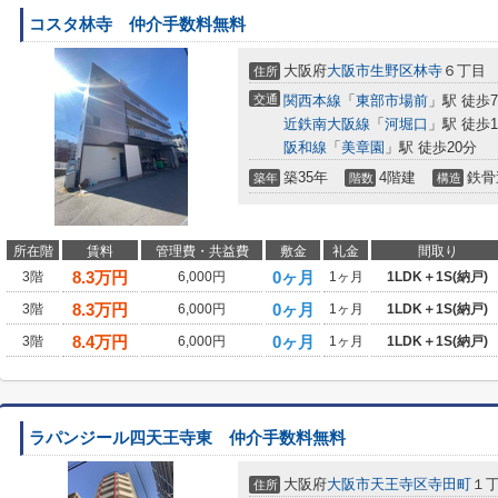
コスタ林寺 仲介手数料無料
大阪府
大阪市生野区
林寺
６丁目
住所
交通
関西本線
「
東部市場前
」駅 徒歩
近鉄南大阪線
「
河堀口
」駅 徒歩1
阪和線
「
美章園
」駅 徒歩20分
築35年
4階建
鉄骨
築年
階数
構造
所在階
賃料
管理費・共益費
敷金
礼金
間取り
8.3
万円
0ヶ月
3階
6,000円
1ヶ月
1LDK＋1S(納戸)
8.3
万円
0ヶ月
3階
6,000円
1ヶ月
1LDK＋1S(納戸)
8.4
万円
0ヶ月
3階
6,000円
1ヶ月
1LDK＋1S(納戸)
ラパンジール四天王寺東 仲介手数料無料
大阪府
大阪市天王寺区
寺田町
１
住所