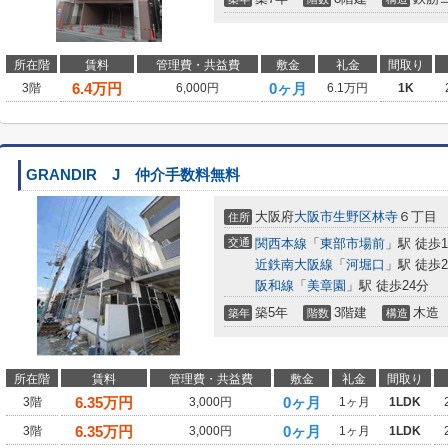
所在階
賃料
管理費・共益費
敷金
礼金
間取り
6.4
万円
0ヶ月
3階
6,000円
6.1万円
1K
GRANDIR J 仲介手数料無料
大阪府
大阪市生野区
林寺
６丁目
住所
交通
関西本線
「
東部市場前
」駅 徒歩1
近鉄南大阪線
「
河堀口
」駅 徒歩2
阪和線
「
美章園
」駅 徒歩24分
築5年
3階建
木造
築年
階数
構造
所在階
賃料
管理費・共益費
敷金
礼金
間取り
6.35
万円
0ヶ月
3階
3,000円
1ヶ月
1LDK
6.35
万円
0ヶ月
3階
3,000円
1ヶ月
1LDK