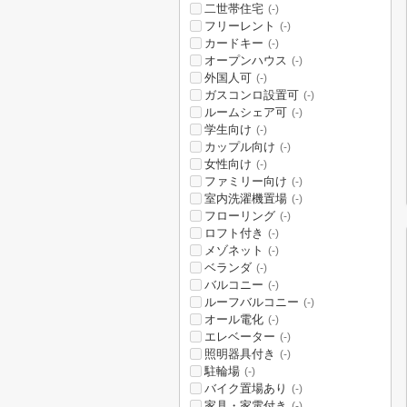
二世帯住宅
(-)
フリーレント
(-)
カードキー
(-)
オープンハウス
(-)
外国人可
(-)
ガスコンロ設置可
(-)
ルームシェア可
(-)
学生向け
(-)
カップル向け
(-)
女性向け
(-)
ファミリー向け
(-)
室内洗濯機置場
(-)
フローリング
(-)
ロフト付き
(-)
メゾネット
(-)
ベランダ
(-)
バルコニー
(-)
ルーフバルコニー
(-)
オール電化
(-)
エレベーター
(-)
照明器具付き
(-)
駐輪場
(-)
バイク置場あり
(-)
家具・家電付き
(-)