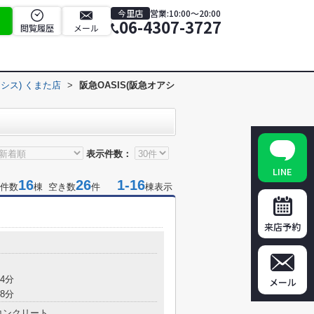
今里店
営業:10:00～20:00
06-4307-3727
閲覧履歴
メール
アシス) くまた店
>
阪急OASIS(阪急オアシ
表示件数：
LINE
16
26
1-16
件数
棟 空き数
件
棟表示
来店予約
目
4分
メール
8分
コンクリート