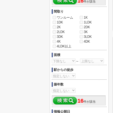
16
件が該当
間取り
ワンルーム
1K
1DK
1LDK
2K
2DK
2LDK
3K
3DK
3LDK
4K
4DK
4LDK以上
面積
～
駅からの徒歩
築年数
16
件が該当
情報公開日