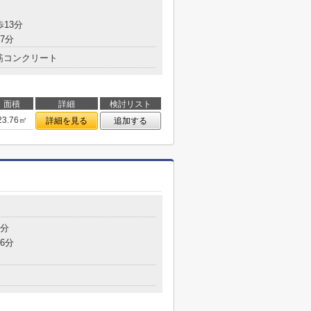
歩13分
7分
筋コンクリート
面積
詳細
検討リスト
23.76㎡
詳細を見る
追加する
9分
6分