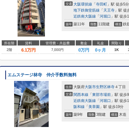
交通
大阪環状線
「
寺田町
」駅 徒歩5分
地下鉄御堂筋線
「
天王寺
」駅 徒
近鉄南大阪線
「
河堀口
」駅 徒歩1
築11年
11階建
鉄
築年
階数
構造
所在階
賃料
管理費・共益費
敷金
礼金
間取り
6.1
万円
0万円
0ヶ月
2階
7,000円
1K
エムステージ林寺 仲介手数料無料
大阪府
大阪市生野区
林寺
４丁目
住所
交通
関西本線
「
東部市場前
」駅 徒歩
近鉄南大阪線
「
河堀口
」駅 徒歩1
阪和線
「
美章園
」駅 徒歩19分
築9年
3階建
木造
築年
階数
構造