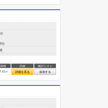
5分
8分
造
面積
詳細
検討リスト
7.42㎡
詳細を見る
追加する