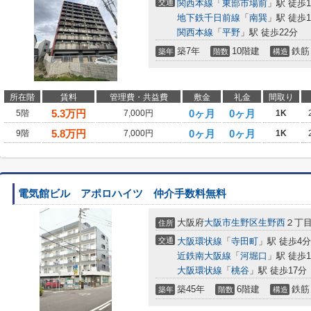
交通
関西本線
「
東部市場前
」駅 徒歩1
地下鉄千日前線
「
南巽
」駅 徒歩1
関西本線
「
平野
」駅 徒歩22分
築7年
10階建
鉄筋
築年
階数
構造
所在階
賃料
管理費・共益費
敷金
礼金
間取り
5.3
万円
0ヶ月
0ヶ月
5階
7,000円
1K
5.8
万円
0ヶ月
0ヶ月
9階
7,000円
1K
電気館ビル アポロハイツ 仲介手数料無料
大阪府
大阪市生野区
生野西
２丁
住所
交通
大阪環状線
「
寺田町
」駅 徒歩4分
近鉄南大阪線
「
河堀口
」駅 徒歩1
大阪環状線
「
桃谷
」駅 徒歩17分
築45年
6階建
鉄筋
築年
階数
構造