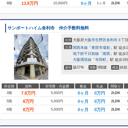
13.8
万円
0ヶ月
9階
10,000円
1ヶ月
2LDK
サンポートハイム舎利寺 仲介手数料無料
大阪府
大阪市生野区
舎利寺
３丁
住所
交通
関西本線
「
東部市場前
」駅 徒歩1
地下鉄千日前線
「
南巽
」駅 徒歩2
大阪環状線
「
寺田町
」駅 徒歩19
築37年
9階建
鉄筋
築年
階数
構造
所在階
賃料
管理費・共益費
敷金
礼金
間取り
7.8
万円
0ヶ月
0万円
3階
5,000円
2LDK
8
万円
0ヶ月
0万円
5階
5,000円
2LDK
8
万円
0ヶ月
0万円
6階
5,000円
2LDK