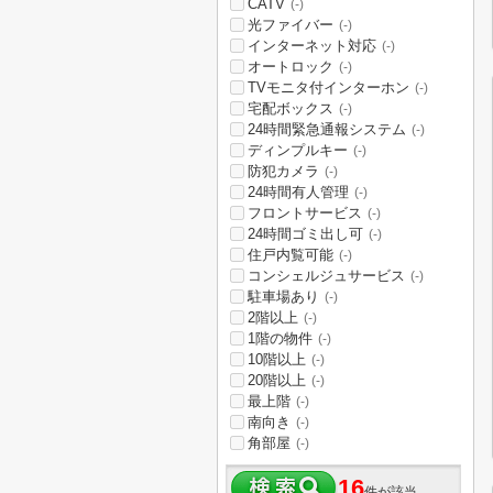
CATV
(-)
光ファイバー
(-)
インターネット対応
(-)
オートロック
(-)
TVモニタ付インターホン
(-)
宅配ボックス
(-)
24時間緊急通報システム
(-)
ディンプルキー
(-)
防犯カメラ
(-)
24時間有人管理
(-)
フロントサービス
(-)
24時間ゴミ出し可
(-)
住戸内覧可能
(-)
コンシェルジュサービス
(-)
駐車場あり
(-)
2階以上
(-)
1階の物件
(-)
10階以上
(-)
20階以上
(-)
最上階
(-)
南向き
(-)
角部屋
(-)
16
件が該当