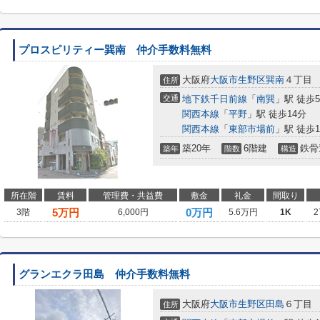
プロスピリティー巽南 仲介手数料無料
大阪府
大阪市生野区
巽南
４丁目
住所
交通
地下鉄千日前線
「
南巽
」駅 徒歩
関西本線
「
平野
」駅 徒歩14分
関西本線
「
東部市場前
」駅 徒歩1
築20年
6階建
鉄骨
築年
階数
構造
所在階
賃料
管理費・共益費
敷金
礼金
間取り
5
万円
0万円
3階
6,000円
5.6万円
1K
2
グランエクラ田島 仲介手数料無料
大阪府
大阪市生野区
田島
６丁目
住所