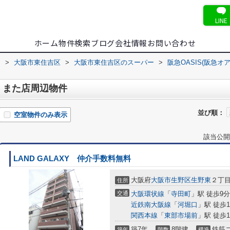
LINE
ホーム
物件検索
ブログ
会社情報
お問い合わせ
内
>
大阪市東住吉区
>
大阪市東住吉区のスーパー
>
阪急OASIS(阪急オ
 くまた店周辺物件
並び順：
空室物件のみ表示
該当公開
LAND GALAXY 仲介手数料無料
大阪府
大阪市生野区
生野東
２丁
住所
交通
大阪環状線
「
寺田町
」駅 徒歩9分
近鉄南大阪線
「
河堀口
」駅 徒歩1
関西本線
「
東部市場前
」駅 徒歩1
築7年
8階建
鉄筋
築年
階数
構造