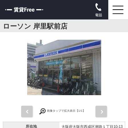
電話
ローソン 岸里駅前店
前
次
画像タップで拡大表示【
1
/1】
所在地
大阪府大阪市西成区潮路１丁目10-13