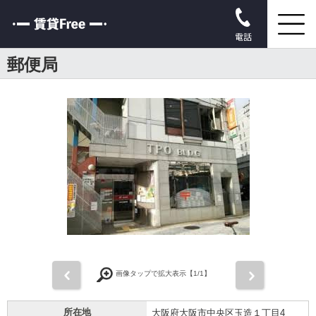
電話
郵便局
前
次
画像タップで拡大表示【
1
/1】
所在地
大阪府大阪市中央区玉造１丁目4