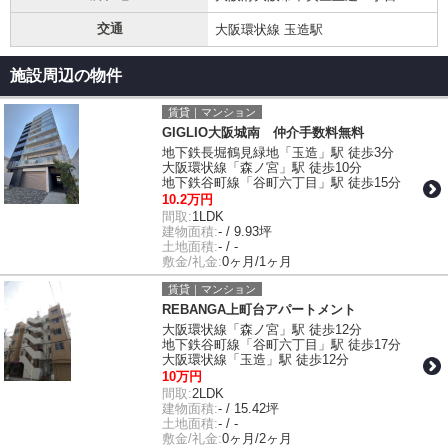
交通
大阪環状線 玉造駅
施設周辺の物件
賃貸｜マンション
GIGLIO大阪城南 仲介手数料無料
地下鉄長堀鶴見緑地「玉造」駅 徒歩3分
大阪環状線「森ノ宮」駅 徒歩10分
地下鉄谷町線「谷町六丁目」駅 徒歩15分
10.2万円
間取:
1LDK
建物面積:
- / 9.93坪
土地面積:
- / -
敷金/礼金:
0ヶ月/1ヶ月
賃貸｜マンション
REBANGA上町台アパートメント
大阪環状線「森ノ宮」駅 徒歩12分
地下鉄谷町線「谷町六丁目」駅 徒歩17分
大阪環状線「玉造」駅 徒歩12分
10万円
間取:
2LDK
建物面積:
- / 15.42坪
土地面積:
- / -
敷金/礼金:
0ヶ月/2ヶ月