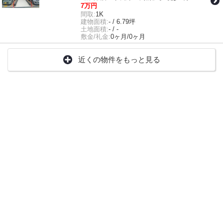
7万円
間取:
1K
建物面積:
- / 6.79坪
土地面積:
- / -
敷金/礼金:
0ヶ月/0ヶ月
近くの物件をもっと見る