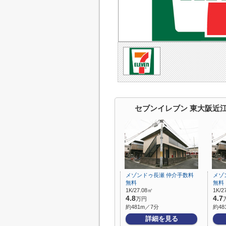
セブンイレブン 東大阪近
メゾンドゥ長瀬 仲介手数料
メゾ
無料
無料
1K/27.08㎡
1K/2
4.8
4.7
万円
約481m／7分
約48
詳細を見る