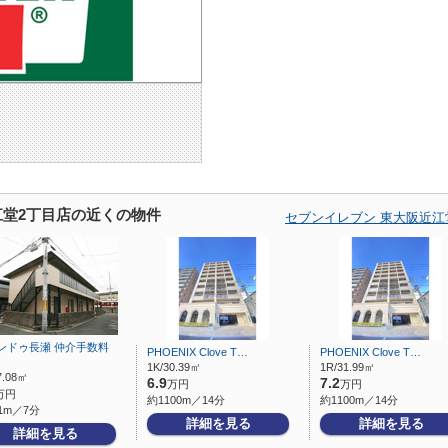
江堂2丁目店の近くの物件
セブンイレブン 東大阪近江
ンドゥ長瀬 仲介手数料
PHOENIX Clove T…
PHOENIX Clove T…
1K/30.39㎡
1R/31.99㎡
7.08㎡
6.9
7.2
万円
万円
万円
約1100m／14分
約1100m／14分
1m／7分
詳細を見る
詳細を見る
詳細を見る