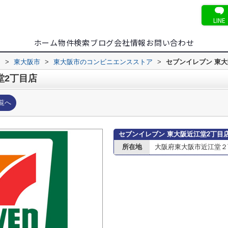
LINE
ホーム
物件検索
ブログ
会社情報
お問い合わせ
内
>
東大阪市
>
東大阪市のコンビニエンスストア
>
セブンイレブン 東大
堂2丁目店
覧へ
セブンイレブン 東大阪近江堂2丁目
所在地
大阪府東大阪市近江堂２丁