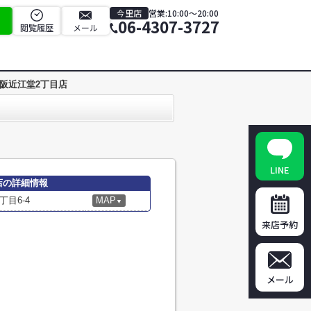
今里店
営業:10:00～20:00
06-4307-3727
閲覧履歴
メール
阪近江堂2丁目店
LINE
店の詳細情報
目6-4
MAP
▼
来店予約
メール