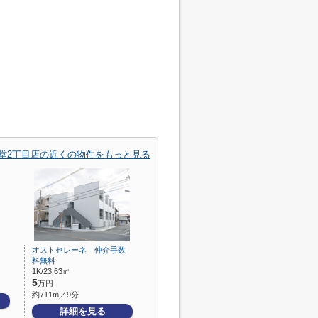
堂2丁目店の近くの物件をもっと見る
オストセレーネ 仲介手数
料無料
1K/23.63㎡
5
万円
約711m／9分
詳細を見る