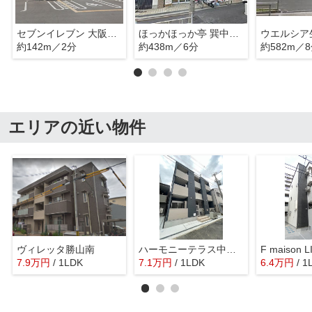
セブンイレブン 大阪巽南3丁目店
ほっかほっか亭 巽中4丁目店
ウエルシア
約142m／2分
約438m／6分
約582m／
エリアの近い物件
ヴィレッタ勝山南
ハーモニーテラス中川西 仲介手数料無料
7.9
万
円
/ 1LDK
7.1
万
円
/ 1LDK
6.4
万
円
/ 1