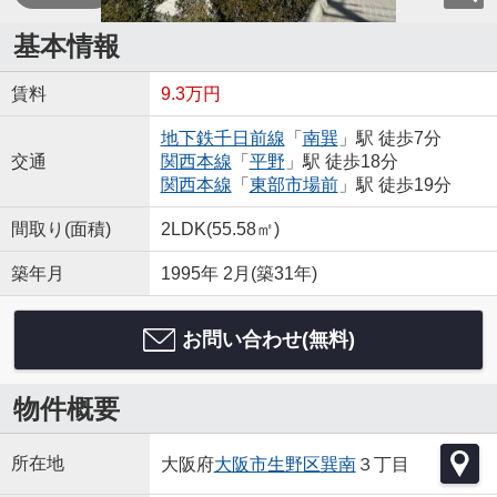
基本情報
賃料
9.3万円
地下鉄千日前線
「
南巽
」駅 徒歩7分
交通
関西本線
「
平野
」駅 徒歩18分
関西本線
「
東部市場前
」駅 徒歩19分
間取り(面積)
2LDK(55.58㎡)
築年月
1995年 2月(築31年)
お問い合わせ(無料)
物件概要
所在地
大阪府
大阪市生野区
巽南
３丁目