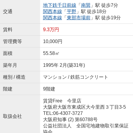
地下鉄千日前線
「
南巽
」駅 徒歩7分
交通
関西本線
「
平野
」駅 徒歩18分
関西本線
「
東部市場前
」駅 徒歩19分
賃料
9.3万円
管理費等
10,000円
面積
55.58㎡
築年月
1995年 2月(築31年)
種別 / 構造
マンション / 鉄筋コンクリート
階建
9階建
賃貸Free 今里店
大阪府大阪市東成区大今里西３丁目3-5
TEL:06-4307-3727
取扱会社
大阪府知事 (2) 第60788号
公益社団法人 全国宅地建物取引業保証
協会