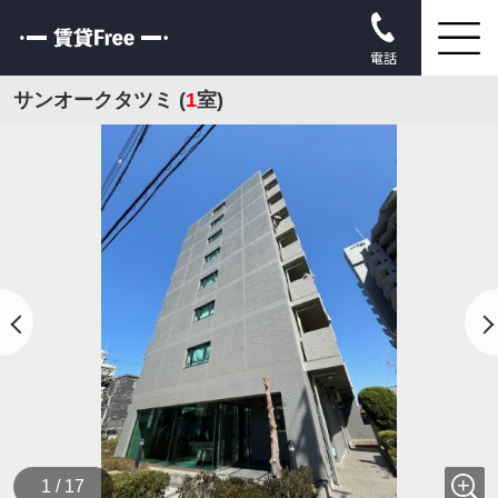
電話
サンオークタツミ (
1
室)
1 / 17