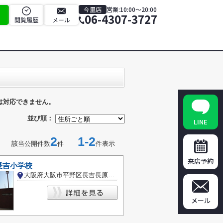
今里店
営業:10:00～20:00
06-4307-3727
閲覧履歴
メール
は対応できません。
並び順：
LINE
2
1-2
該当公開件数
件
件表示
来店予約
長吉小学校
大阪府大阪市平野区長吉長原２丁目
メール