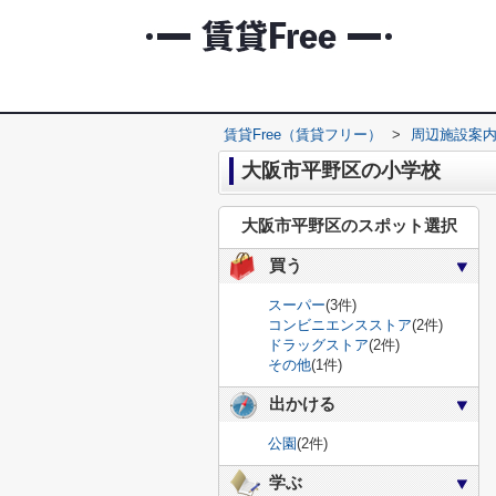
賃貸Free（賃貸フリー）
>
周辺施設案
大阪市平野区の小学校
大阪市平野区のスポット選択
買う
スーパー
(3件)
コンビニエンスストア
(2件)
ドラッグストア
(2件)
その他
(1件)
出かける
公園
(2件)
学ぶ