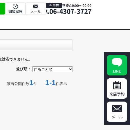
今里店
営業:10:00～20:00
06-4307-3727
閲覧履歴
メール
は対応できません。
並び順：
LINE
1
1-1
該当公開件数
件
件表示
来店予約
メール