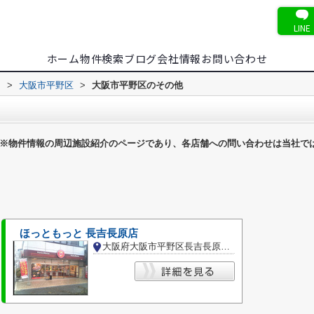
LINE
ホーム
物件検索
ブログ
会社情報
お問い合わせ
内
>
大阪市平野区
>
大阪市平野区のその他
※物件情報の周辺施設紹介のページであり、各店舗への問い合わせは当社で
ほっともっと 長吉長原店
大阪府大阪市平野区長吉長原東３丁目