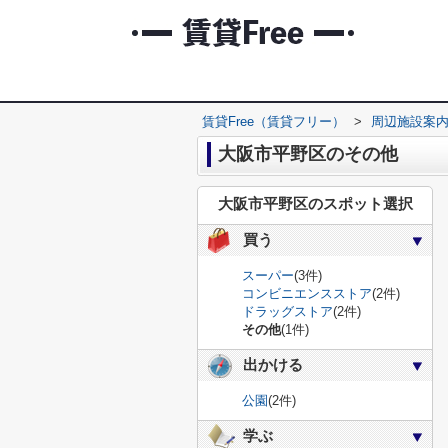
賃貸Free（賃貸フリー）
>
周辺施設案
大阪市平野区のその他
大阪市平野区のスポット選択
買う
スーパー
(3件)
コンビニエンスストア
(2件)
ドラッグストア
(2件)
その他
(1件)
出かける
公園
(2件)
学ぶ