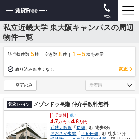
電話
私立近畿大学 東大阪キャンパスの周辺
物件一覧
5
8
1～5
該当物件数
棟
空き数
件
棟を表示
変更
絞り込み条件：
なし
空室のみ
メゾンドゥ長瀬 仲介手数料無料
賃貸 | ハイツ
仲手無料
敷0
4.7
4.8
万円～
万円
近鉄大阪線
「
長瀬
」駅 徒歩8分
おおさか東線
「
ＪＲ長瀬
」駅 徒歩17分