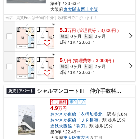
築9年 / 23.63㎡
大阪府
東大阪市
西上小阪
当店、賃貸Freeは全物件仲介手数料0円でございます！
5.3
万
円
(管理費等：3,000円 )
0ヶ月
0ヶ月
敷金
礼金
1階 / 1K / 23.63㎡
5
万
円
(管理費等：3,000円 )
0ヶ月
2ヶ月
敷金
礼金
2階 / 1K / 23.63㎡
シャルマンコートⅢ 仲介手数料無料
賃貸 | アパート
仲手無料
敷0
礼0
4.9
万円
おおさか東線
「
衣摺加美北
」駅 徒歩8分
おおさか東線
「
ＪＲ長瀬
」駅 徒歩15分
近鉄大阪線
「
弥刀
」駅 徒歩15分
築9年 / 22.49㎡
大阪府
東大阪市
衣摺
３丁目