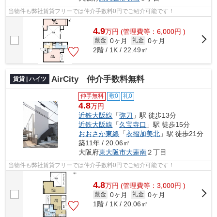
当物件も弊社賃貸フリーでは仲介手数料0円でご紹介可能です！
4.9
万
円
(管理費等：6,000円 )
0ヶ月
0ヶ月
敷金
礼金
2階 / 1K / 22.49㎡
AirCity 仲介手数料無料
賃貸 | ハイツ
仲手無料
敷0
礼0
4.8
万円
近鉄大阪線
「
弥刀
」駅 徒歩13分
近鉄大阪線
「
久宝寺口
」駅 徒歩15分
おおさか東線
「
衣摺加美北
」駅 徒歩21分
築11年 / 20.06㎡
大阪府
東大阪市
大蓮南
２丁目
当物件も弊社賃貸フリーでは仲介手数料0円でご紹介可能です！
4.8
万
円
(管理費等：3,000円 )
0ヶ月
0ヶ月
敷金
礼金
1階 / 1K / 20.06㎡