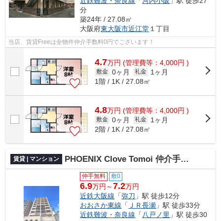
近鉄難波・奈良線
「
河内小阪
」駅 徒歩27
分
築24年 / 27.08㎡
大阪府
東大阪市
近江堂
１丁目
当店、賃貸Freeは全物件仲介手数料0円でございます！
4.7
万
円
(管理費等：4,000円 )
0ヶ月
1ヶ月
敷金
礼金
1階 / 1K / 27.08㎡
4.8
万
円
(管理費等：4,000円 )
0ヶ月
1ヶ月
敷金
礼金
2階 / 1K / 27.08㎡
PHOENIX Clove Tomoi 仲介手数料無料
賃貸 | マンション
仲手無料
敷0
6.9
7.2
万円～
万円
近鉄大阪線
「
弥刀
」駅 徒歩12分
おおさか東線
「
ＪＲ長瀬
」駅 徒歩33分
近鉄難波・奈良線
「
八戸ノ里
」駅 徒歩30