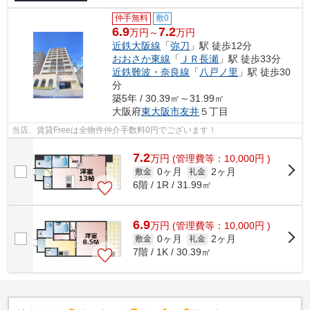
仲手無料
敷0
6.9
7.2
万円～
万円
近鉄大阪線
「
弥刀
」駅 徒歩12分
おおさか東線
「
ＪＲ長瀬
」駅 徒歩33分
近鉄難波・奈良線
「
八戸ノ里
」駅 徒歩30
分
築5年 / 30.39㎡～31.99㎡
大阪府
東大阪市
友井
５丁目
当店、賃貸Freeは全物件仲介手数料0円でございます！
7.2
万
円
(管理費等：10,000円 )
0ヶ月
2ヶ月
敷金
礼金
6階 / 1R / 31.99㎡
6.9
万
円
(管理費等：10,000円 )
0ヶ月
2ヶ月
敷金
礼金
7階 / 1K / 30.39㎡