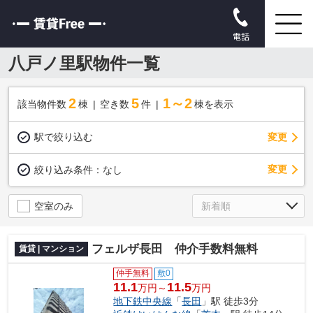
電話
八戸ノ里駅物件一覧
2
5
1～2
該当物件数
棟
空き数
件
棟を表示
駅で絞り込む
変更
変更
絞り込み条件：
なし
空室のみ
フェルザ長田 仲介手数料無料
賃貸 | マンション
仲手無料
敷0
11.1
11.5
万円～
万円
地下鉄中央線
「
長田
」駅 徒歩3分