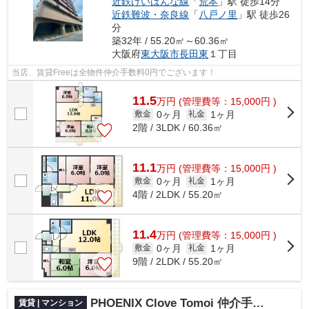
近鉄けいはんな線
「
荒本
」駅 徒歩14分
近鉄難波・奈良線
「
八戸ノ里
」駅 徒歩26
分
築32年 / 55.20㎡～60.36㎡
大阪府
東大阪市
長田東
１丁目
当店、賃貸Freeは全物件仲介手数料0円でございます！
11.5
万
円
(管理費等：15,000円 )
0ヶ月
1ヶ月
敷金
礼金
2階 / 3LDK / 60.36㎡
11.1
万
円
(管理費等：15,000円 )
0ヶ月
1ヶ月
敷金
礼金
4階 / 2LDK / 55.20㎡
11.4
万
円
(管理費等：15,000円 )
0ヶ月
1ヶ月
敷金
礼金
9階 / 2LDK / 55.20㎡
PHOENIX Clove Tomoi 仲介手数料無料
賃貸 | マンション