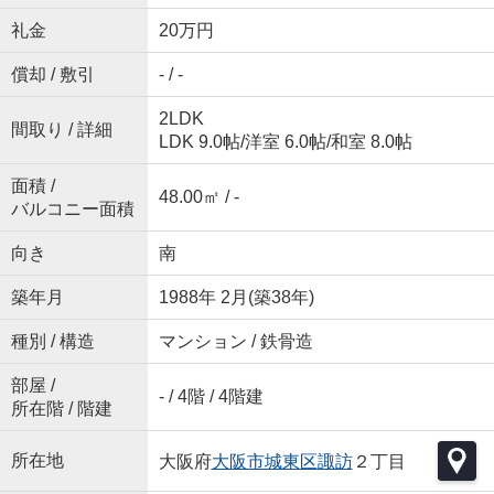
礼金
20万円
償却 / 敷引
- / -
2LDK
間取り / 詳細
LDK 9.0帖
/
洋室 6.0帖
/
和室 8.0帖
面積 /
48.00㎡ / -
バルコニー面積
向き
南
築年月
1988年 2月(築38年)
種別 / 構造
マンション / 鉄骨造
部屋 /
- / 4階 / 4階建
所在階 / 階建
所在地
大阪府
大阪市城東区
諏訪
２丁目