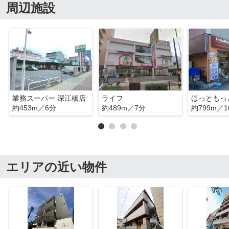
周辺施設
業務スーパー 深江橋店
ライフ
ほっともっ
約453m／6分
約489m／7分
約799m／1
エリアの近い物件