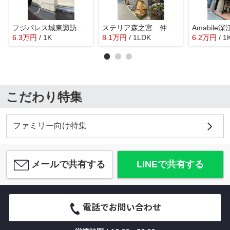
フジパレス城東諏訪サウスⅠ番館 仲介手数料無料
ステリア森之宮 仲介手数料無料
6.3
万
円
/ 1K
8.1
万
円
/ 1LDK
6.2
万
円
/ 1
こだわり特集
ファミリー向け特集
メールで共有する
LINEで共有する
電話でお問い合わせ