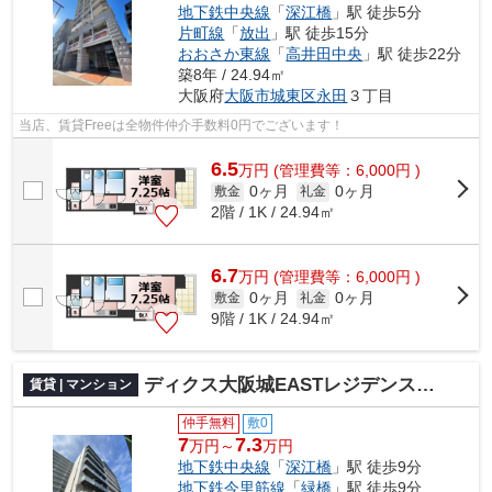
地下鉄中央線
「
深江橋
」駅 徒歩5分
片町線
「
放出
」駅 徒歩15分
おおさか東線
「
高井田中央
」駅 徒歩22分
築8年 / 24.94㎡
大阪府
大阪市城東区
永田
３丁目
当店、賃貸Freeは全物件仲介手数料0円でございます！
6.5
万
円
(管理費等：6,000円 )
0ヶ月
0ヶ月
敷金
礼金
2階 / 1K / 24.94㎡
6.7
万
円
(管理費等：6,000円 )
0ヶ月
0ヶ月
敷金
礼金
9階 / 1K / 24.94㎡
ディクス大阪城EASTレジデンス 仲介手数料無料
賃貸 | マンション
仲手無料
敷0
7
7.3
万円～
万円
地下鉄中央線
「
深江橋
」駅 徒歩9分
地下鉄今里筋線
「
緑橋
」駅 徒歩9分