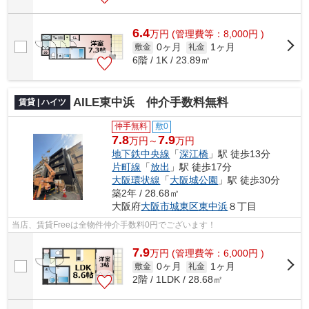
6.4
万
円
(管理費等：8,000円 )
0ヶ月
1ヶ月
敷金
礼金
6階 / 1K / 23.89㎡
AILE東中浜 仲介手数料無料
賃貸 | ハイツ
仲手無料
敷0
7.8
7.9
万円～
万円
地下鉄中央線
「
深江橋
」駅 徒歩13分
片町線
「
放出
」駅 徒歩17分
大阪環状線
「
大阪城公園
」駅 徒歩30分
築2年 / 28.68㎡
大阪府
大阪市城東区
東中浜
８丁目
当店、賃貸Freeは全物件仲介手数料0円でございます！
7.9
万
円
(管理費等：6,000円 )
0ヶ月
1ヶ月
敷金
礼金
2階 / 1LDK / 28.68㎡