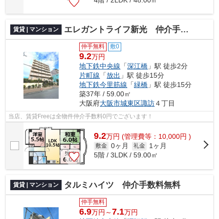
エレガントライフ新光 仲介手数料無料
賃貸 | マンション
仲手無料
敷0
9.2
万円
地下鉄中央線
「
深江橋
」駅 徒歩2分
片町線
「
放出
」駅 徒歩15分
地下鉄今里筋線
「
緑橋
」駅 徒歩15分
築37年 / 59.00㎡
大阪府
大阪市城東区
諏訪
４丁目
当店、賃貸Freeは全物件仲介手数料0円でございます！
9.2
万
円
(管理費等：10,000円 )
0ヶ月
1ヶ月
敷金
礼金
5階 / 3LDK / 59.00㎡
タルミハイツ 仲介手数料無料
賃貸 | マンション
仲手無料
6.9
7.1
万円～
万円