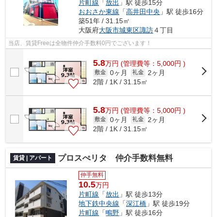
片町線
「
放出
」駅 徒歩15分
おおさか東線
「
高井田中央
」駅 徒歩16分
築51年 / 31.15㎡
大阪府
大阪市城東区
諏訪
４丁目
当店、賃貸Freeは全物件仲介手数料0円でございます！
5.8
万
円
(管理費等：5,000円 )
0ヶ月
2ヶ月
敷金
礼金
2階 / 1K / 31.15㎡
5.8
万
円
(管理費等：5,000円 )
0ヶ月
2ヶ月
敷金
礼金
2階 / 1K / 31.15㎡
プロスぺリタ 仲介手数料無料
賃貸 | アパート
仲手無料
10.5
万円
片町線
「
放出
」駅 徒歩13分
地下鉄中央線
「
深江橋
」駅 徒歩19分
片町線
「
鴫野
」駅 徒歩16分