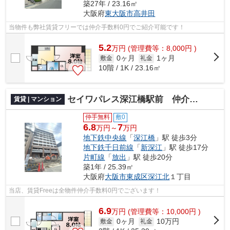
築27年 / 23.16㎡
大阪府
東大阪市
高井田
当物件も弊社賃貸フリーでは仲介手数料0円でご紹介可能です！
5.2
万
円
(管理費等：8,000円 )
0ヶ月
1ヶ月
敷金
礼金
10階 / 1K / 23.16㎡
セイワパレス深江橋駅前 仲介手数料無料
賃貸 | マンション
仲手無料
敷0
6.8
7
万円～
万円
地下鉄中央線
「
深江橋
」駅 徒歩3分
地下鉄千日前線
「
新深江
」駅 徒歩17分
片町線
「
放出
」駅 徒歩20分
築1年 / 25.39㎡
大阪府
大阪市東成区
深江北
１丁目
当店、賃貸Freeは全物件仲介手数料0円でございます！
6.9
万
円
(管理費等：10,000円 )
0ヶ月
10万円
敷金
礼金