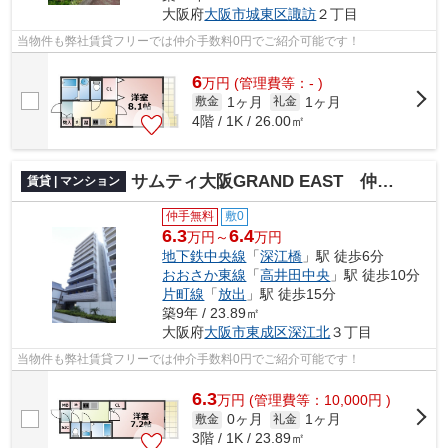
大阪府
大阪市城東区
諏訪
２丁目
当物件も弊社賃貸フリーでは仲介手数料0円でご紹介可能です！
6
万
円
(管理費等：- )
1ヶ月
1ヶ月
敷金
礼金
4階 / 1K / 26.00㎡
サムティ大阪GRAND EAST 仲介手数料無料
賃貸 | マンション
仲手無料
敷0
6.3
6.4
万円～
万円
地下鉄中央線
「
深江橋
」駅 徒歩6分
おおさか東線
「
高井田中央
」駅 徒歩10分
片町線
「
放出
」駅 徒歩15分
築9年 / 23.89㎡
大阪府
大阪市東成区
深江北
３丁目
当物件も弊社賃貸フリーでは仲介手数料0円でご紹介可能です！
6.3
万
円
(管理費等：10,000円 )
0ヶ月
1ヶ月
敷金
礼金
3階 / 1K / 23.89㎡