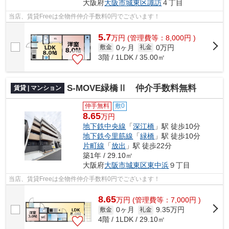
大阪府
大阪市城東区
諏訪
４丁目
当店、賃貸Freeは全物件仲介手数料0円でございます！
5.7
万
円
(管理費等：8,000円 )
0ヶ月
0万円
敷金
礼金
3階 / 1LDK / 35.00㎡
S-MOVE緑橋Ⅱ 仲介手数料無料
賃貸 | マンション
仲手無料
敷0
8.65
万円
地下鉄中央線
「
深江橋
」駅 徒歩10分
地下鉄今里筋線
「
緑橋
」駅 徒歩10分
片町線
「
放出
」駅 徒歩22分
築1年 / 29.10㎡
大阪府
大阪市城東区
東中浜
９丁目
当店、賃貸Freeは全物件仲介手数料0円でございます！
8.65
万
円
(管理費等：7,000円 )
0ヶ月
9.35万円
敷金
礼金
4階 / 1LDK / 29.10㎡