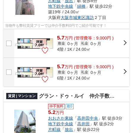
片町線
「
放出
」駅 徒歩8分
地下鉄中央線
「
緑橋
」駅 徒歩22分
築19年 / 24.00㎡
大阪府
大阪市城東区
諏訪
２丁目
当物件も弊社賃貸フリーでは仲介手数料0円でご紹介可能です！
5.7
万
円
(管理費等：9,000円 )
0ヶ月
0ヶ月
敷金
礼金
4階 / 1K / 24.00㎡
5.7
万
円
(管理費等：9,000円 )
0ヶ月
0ヶ月
敷金
礼金
6階 / 1K / 24.00㎡
グラン・ドゥ・ルイ 仲介手数料無料
賃貸 | マンション
仲手無料
敷0
5.2
万円
おおさか東線
「
高井田中央
」駅 徒歩3分
地下鉄中央線
「
高井田
」駅 徒歩2分
片町線
「
放出
」駅 徒歩22分