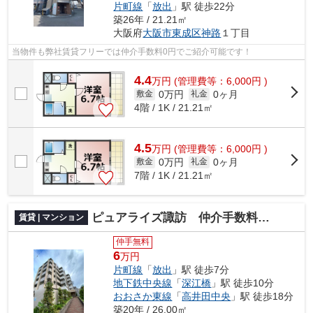
片町線
「
放出
」駅 徒歩22分
築26年 / 21.21㎡
大阪府
大阪市東成区
神路
１丁目
当物件も弊社賃貸フリーでは仲介手数料0円でご紹介可能です！
4.4
万
円
(管理費等：6,000円 )
0万円
0ヶ月
敷金
礼金
4階 / 1K / 21.21㎡
4.5
万
円
(管理費等：6,000円 )
0万円
0ヶ月
敷金
礼金
7階 / 1K / 21.21㎡
ピュアライズ諏訪 仲介手数料無料
賃貸 | マンション
仲手無料
6
万円
片町線
「
放出
」駅 徒歩7分
地下鉄中央線
「
深江橋
」駅 徒歩10分
おおさか東線
「
高井田中央
」駅 徒歩18分
築20年 / 26.00㎡