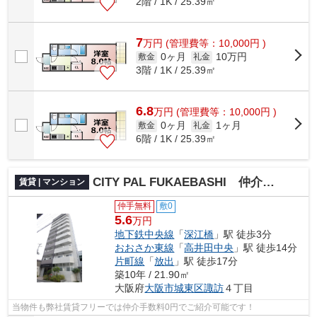
2階 / 1K / 25.39㎡
7
万
円
(管理費等：10,000円 )
0ヶ月
10万円
敷金
礼金
3階 / 1K / 25.39㎡
6.8
万
円
(管理費等：10,000円 )
0ヶ月
1ヶ月
敷金
礼金
6階 / 1K / 25.39㎡
CITY PAL FUKAEBASHI 仲介手数料無料
賃貸 | マンション
仲手無料
敷0
5.6
万円
地下鉄中央線
「
深江橋
」駅 徒歩3分
おおさか東線
「
高井田中央
」駅 徒歩14分
片町線
「
放出
」駅 徒歩17分
築10年 / 21.90㎡
大阪府
大阪市城東区
諏訪
４丁目
当物件も弊社賃貸フリーでは仲介手数料0円でご紹介可能です！