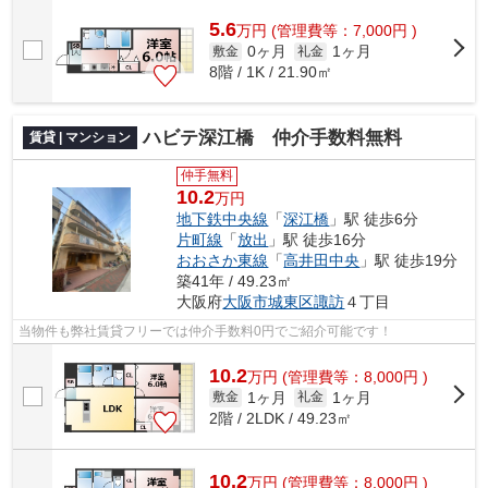
5.6
万
円
(管理費等：7,000円 )
0ヶ月
1ヶ月
敷金
礼金
8階 / 1K / 21.90㎡
ハビテ深江橋 仲介手数料無料
賃貸 | マンション
仲手無料
10.2
万円
地下鉄中央線
「
深江橋
」駅 徒歩6分
片町線
「
放出
」駅 徒歩16分
おおさか東線
「
高井田中央
」駅 徒歩19分
築41年 / 49.23㎡
大阪府
大阪市城東区
諏訪
４丁目
当物件も弊社賃貸フリーでは仲介手数料0円でご紹介可能です！
10.2
万
円
(管理費等：8,000円 )
1ヶ月
1ヶ月
敷金
礼金
2階 / 2LDK / 49.23㎡
10.2
万
円
(管理費等：8,000円 )