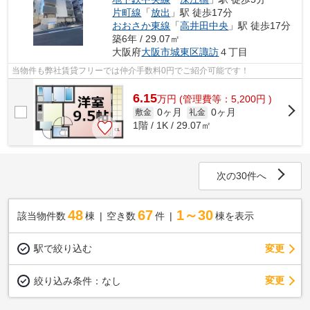
片町線
「
放出
」駅 徒歩17分
おおさか東線
「
高井田中央
」駅 徒歩17分
築6年 / 29.07㎡
大阪府
大阪市城東区
諏訪
４丁目
当物件も弊社賃貸フリーでは仲介手数料0円でご紹介可能です！
6.15
万
円
(管理費等：5,200円 )
0ヶ月
0ヶ月
敷金
礼金
1階 / 1K / 29.07㎡
次の30件へ
48
67
1～30
該当物件数
棟
空き数
件
棟を表示
駅で絞り込む
変更
変更
絞り込み条件：
なし