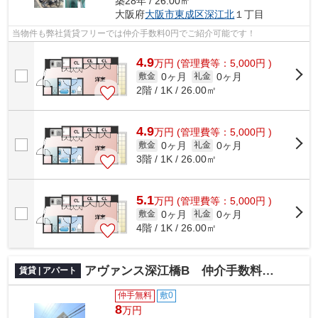
築28年 / 26.00㎡
大阪府
大阪市東成区
深江北
１丁目
当物件も弊社賃貸フリーでは仲介手数料0円でご紹介可能です！
4.9
万
円
(管理費等：5,000円 )
0ヶ月
0ヶ月
敷金
礼金
2階 / 1K / 26.00㎡
4.9
万
円
(管理費等：5,000円 )
0ヶ月
0ヶ月
敷金
礼金
3階 / 1K / 26.00㎡
5.1
万
円
(管理費等：5,000円 )
0ヶ月
0ヶ月
敷金
礼金
4階 / 1K / 26.00㎡
アヴァンス深江橋B 仲介手数料無料
賃貸 | アパート
仲手無料
敷0
8
万円