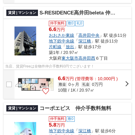
S-RESIDENCE高井田beleta 仲介手数料無料
賃貸 | マンション
仲手無料
敷0
礼0
6.6
万円
おおさか東線
「
高井田中央
」駅 徒歩11分
地下鉄中央線
「
深江橋
」駅 徒歩11分
片町線
「
放出
」駅 徒歩17分
築1年 / 20.97㎡
大阪府
東大阪市
高井田西
６丁目
当店、賃貸Freeは全物件仲介手数料0円でございます！
6.6
万
円
(管理費等：10,000円 )
0ヶ月
0万円
敷金
礼金
10階 / 1K / 20.97㎡
コーポエビス 仲介手数料無料
賃貸 | マンション
仲手無料
敷0
5.8
万円
地下鉄中央線
「
深江橋
」駅 徒歩6分