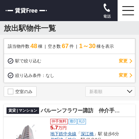
電話
放出駅物件一覧
48
67
1～30
該当物件数
棟
空き数
件
棟を表示
駅で絞り込む
変更
変更
絞り込み条件：
なし
空室のみ
バルーンフラワー諏訪 仲介手数料無料
賃貸 | マンション
仲手無料
敷0
礼0
5.7
万円
地下鉄中央線
「
深江橋
」駅 徒歩6分