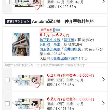
0ヶ月
0ヶ月
敷金
礼金
10階 / 1K / 22.62㎡
Amabile深江橋 仲介手数料無料
賃貸 | マンション
仲手無料
敷0
6.1
6.2
万円～
万円
地下鉄中央線
「
深江橋
」駅 徒歩3分
片町線
「
放出
」駅 徒歩18分
おおさか東線
「
高井田中央
」駅 徒歩17分
築11年 / 25.48㎡
大阪府
大阪市城東区
諏訪
４丁目
当物件も弊社賃貸フリーでは仲介手数料0円でご紹介可能です！
6.1
万
円
(管理費等：8,000円 )
0万円
1ヶ月
敷金
礼金
5階 / 1K / 25.48㎡
6.2
万
円
(管理費等：8,000円 )
0万円
1ヶ月
敷金
礼金
6階 / 1K / 25.48㎡