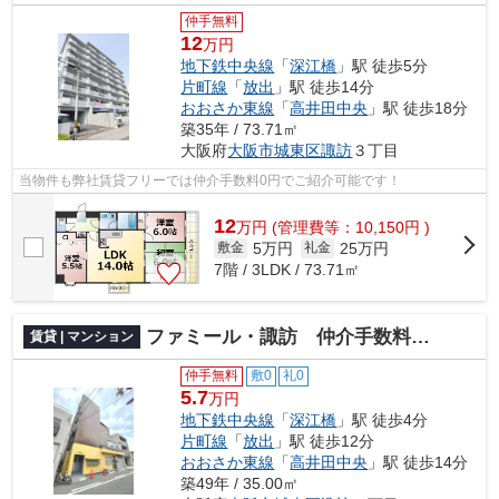
仲手無料
12
万円
地下鉄中央線
「
深江橋
」駅 徒歩5分
片町線
「
放出
」駅 徒歩14分
おおさか東線
「
高井田中央
」駅 徒歩18分
築35年 / 73.71㎡
大阪府
大阪市城東区
諏訪
３丁目
当物件も弊社賃貸フリーでは仲介手数料0円でご紹介可能です！
12
万
円
(管理費等：10,150円 )
5万円
25万円
敷金
礼金
7階 / 3LDK / 73.71㎡
ファミール・諏訪 仲介手数料無料
賃貸 | マンション
仲手無料
敷0
礼0
5.7
万円
地下鉄中央線
「
深江橋
」駅 徒歩4分
片町線
「
放出
」駅 徒歩12分
おおさか東線
「
高井田中央
」駅 徒歩14分
築49年 / 35.00㎡