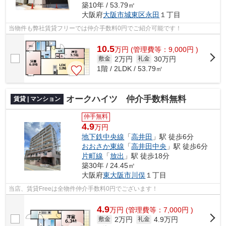
築10年 / 53.79㎡
大阪府
大阪市城東区
永田
１丁目
当物件も弊社賃貸フリーでは仲介手数料0円でご紹介可能です！
10.5
万
円
(管理費等：9,000円 )
2万円
30万円
敷金
礼金
1階 / 2LDK / 53.79㎡
オークハイツ 仲介手数料無料
賃貸 | マンション
仲手無料
4.9
万円
地下鉄中央線
「
高井田
」駅 徒歩6分
おおさか東線
「
高井田中央
」駅 徒歩6分
片町線
「
放出
」駅 徒歩18分
築30年 / 24.45㎡
大阪府
東大阪市
川俣
１丁目
当店、賃貸Freeは全物件仲介手数料0円でございます！
4.9
万
円
(管理費等：7,000円 )
2万円
4.9万円
敷金
礼金