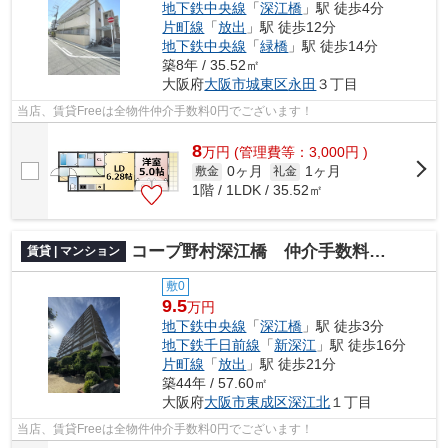
地下鉄中央線
「
深江橋
」駅 徒歩4分
片町線
「
放出
」駅 徒歩12分
地下鉄中央線
「
緑橋
」駅 徒歩14分
築8年 / 35.52㎡
大阪府
大阪市城東区
永田
３丁目
当店、賃貸Freeは全物件仲介手数料0円でございます！
8
万
円
(管理費等：3,000円 )
0ヶ月
1ヶ月
敷金
礼金
1階 / 1LDK / 35.52㎡
コープ野村深江橋 仲介手数料無料
賃貸 | マンション
敷0
9.5
万円
地下鉄中央線
「
深江橋
」駅 徒歩3分
地下鉄千日前線
「
新深江
」駅 徒歩16分
片町線
「
放出
」駅 徒歩21分
築44年 / 57.60㎡
大阪府
大阪市東成区
深江北
１丁目
当店、賃貸Freeは全物件仲介手数料0円でございます！