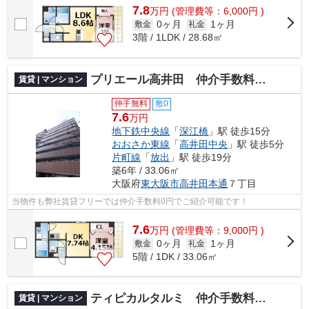
7.8
万
円
(管理費等：6,000円 )
0ヶ月
1ヶ月
敷金
礼金
3階 / 1LDK / 28.68㎡
プリエール高井田 仲介手数料無料
賃貸 | マンション
仲手無料
敷0
7.6
万円
地下鉄中央線
「
深江橋
」駅 徒歩15分
おおさか東線
「
高井田中央
」駅 徒歩5分
片町線
「
放出
」駅 徒歩19分
築6年 / 33.06㎡
大阪府
東大阪市
高井田本通
７丁目
当物件も弊社賃貸フリーでは仲介手数料0円でご紹介可能です！
7.6
万
円
(管理費等：9,000円 )
0ヶ月
1ヶ月
敷金
礼金
5階 / 1DK / 33.06㎡
ティピカルタルミ 仲介手数料無料
賃貸 | マンション