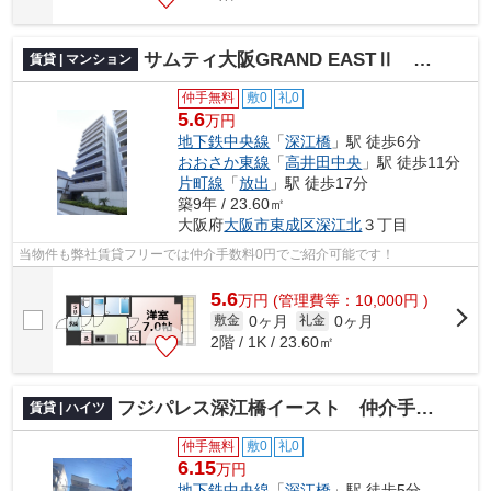
サムティ大阪GRAND EASTⅡ 仲介手数料無料
賃貸 | マンション
仲手無料
敷0
礼0
5.6
万円
地下鉄中央線
「
深江橋
」駅 徒歩6分
おおさか東線
「
高井田中央
」駅 徒歩11分
片町線
「
放出
」駅 徒歩17分
築9年 / 23.60㎡
大阪府
大阪市東成区
深江北
３丁目
当物件も弊社賃貸フリーでは仲介手数料0円でご紹介可能です！
5.6
万
円
(管理費等：10,000円 )
0ヶ月
0ヶ月
敷金
礼金
2階 / 1K / 23.60㎡
フジパレス深江橋イースト 仲介手数料無料
賃貸 | ハイツ
仲手無料
敷0
礼0
6.15
万円
地下鉄中央線
「
深江橋
」駅 徒歩5分