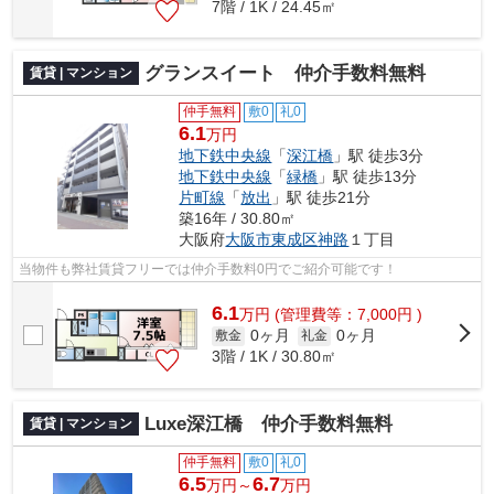
7階 / 1K / 24.45㎡
グランスイート 仲介手数料無料
賃貸 | マンション
仲手無料
敷0
礼0
6.1
万円
地下鉄中央線
「
深江橋
」駅 徒歩3分
地下鉄中央線
「
緑橋
」駅 徒歩13分
片町線
「
放出
」駅 徒歩21分
築16年 / 30.80㎡
大阪府
大阪市東成区
神路
１丁目
当物件も弊社賃貸フリーでは仲介手数料0円でご紹介可能です！
6.1
万
円
(管理費等：7,000円 )
0ヶ月
0ヶ月
敷金
礼金
3階 / 1K / 30.80㎡
Luxe深江橋 仲介手数料無料
賃貸 | マンション
仲手無料
敷0
礼0
6.5
6.7
万円～
万円