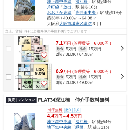
地下鉄中央線
「
深江橋
」駅 徒歩8分
片町線
「
放出
」駅 徒歩16分
おおさか東線
「
高井田中央
」駅 徒歩19分
築38年 / 49.00㎡～64.98㎡
大阪府
大阪市城東区
諏訪
３丁目
当店、賃貸Freeは全物件仲介手数料0円でございます！
7.1
万
円
(管理費等：6,000円 )
5万円
15万円
敷金
礼金
2階 / 3LDK / 64.98㎡
6.9
万
円
(管理費等：6,000円 )
5万円
15万円
敷金
礼金
3階 / 2LDK / 49.00㎡
FLAT34深江橋 仲介手数料無料
賃貸 | マンション
仲手無料
敷0
礼0
4.4
4.5
万円～
万円
地下鉄中央線
「
深江橋
」駅 徒歩4分
地下鉄中央線
「
緑橋
」駅 徒歩11分