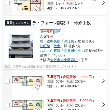
1ヶ月
1ヶ月
敷金
礼金
4階 / 2LDK / 49.23㎡
ラ・フォーレ諏訪Ⅱ 仲介手数料無料
賃貸 | マンション
仲手無料
敷0
7.5
万円
地下鉄中央線
「
深江橋
」駅 徒歩9分
片町線
「
放出
」駅 徒歩7分
おおさか東線
「
高井田中央
」駅 徒歩15分
築38年 / 48.00㎡
大阪府
大阪市城東区
諏訪
２丁目
当店、賃貸Freeは全物件仲介手数料0円でございます！
7.5
万
円
(管理費等：5,000円 )
0万円
20万円
敷金
礼金
2階 / 2LDK / 48.00㎡
7.5
万
円
(管理費等：5,000円 )
0万円
20万円
敷金
礼金
4階 / 2LDK / 48.00㎡