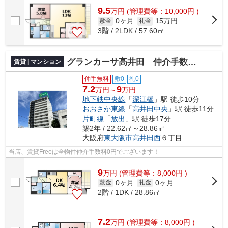
9.5
万
円
(管理費等：10,000円 )
0ヶ月
15万円
敷金
礼金
3階 / 2LDK / 57.60㎡
グランカーサ高井田 仲介手数料無無料
賃貸 | マンション
仲手無料
敷0
礼0
7.2
9
万円～
万円
地下鉄中央線
「
深江橋
」駅 徒歩10分
おおさか東線
「
高井田中央
」駅 徒歩11分
片町線
「
放出
」駅 徒歩17分
築2年 / 22.62㎡～28.86㎡
大阪府
東大阪市
高井田西
６丁目
当店、賃貸Freeは全物件仲介手数料0円でございます！
9
万
円
(管理費等：8,000円 )
0ヶ月
0ヶ月
敷金
礼金
2階 / 1DK / 28.86㎡
7.2
万
円
(管理費等：8,000円 )