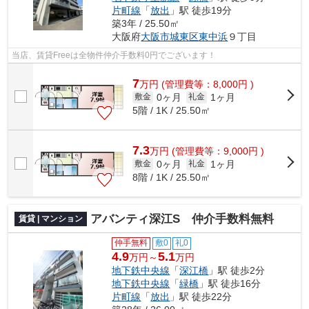
片町線
「
放出
」駅 徒歩19分
築3年 / 25.50㎡
大阪府
大阪市城東区
東中浜
９丁目
当店、賃貸Freeは全物件仲介手数料0円でございます！
7
万
円
(管理費等：8,000円 )
0ヶ月
1ヶ月
敷金
礼金
5階 / 1K / 25.50㎡
7.3
万
円
(管理費等：9,000円 )
0ヶ月
1ヶ月
敷金
礼金
8階 / 1K / 25.50㎡
アバンティ深江S 仲介手数料無料
賃貸 | マンション
仲手無料
敷0
礼0
4.9
5.1
万円～
万円
地下鉄中央線
「
深江橋
」駅 徒歩2分
地下鉄中央線
「
緑橋
」駅 徒歩16分
片町線
「
放出
」駅 徒歩22分