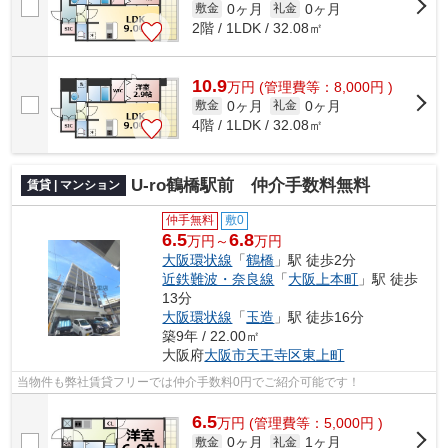
0ヶ月
0ヶ月
敷金
礼金
2階 / 1LDK / 32.08㎡
10.9
万
円
(管理費等：8,000円 )
0ヶ月
0ヶ月
敷金
礼金
4階 / 1LDK / 32.08㎡
U-ro鶴橋駅前 仲介手数料無料
賃貸 | マンション
仲手無料
敷0
6.5
6.8
万円～
万円
大阪環状線
「
鶴橋
」駅 徒歩2分
近鉄難波・奈良線
「
大阪上本町
」駅 徒歩
13分
大阪環状線
「
玉造
」駅 徒歩16分
築9年 / 22.00㎡
大阪府
大阪市天王寺区
東上町
当物件も弊社賃貸フリーでは仲介手数料0円でご紹介可能です！
6.5
万
円
(管理費等：5,000円 )
0ヶ月
1ヶ月
敷金
礼金