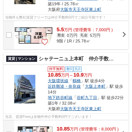
築19年 / 25.78㎡
大阪府
大阪市天王寺区
東上町
当物件も弊社賃貸フリーでは仲介手数料0円でご紹介可能です！
5.5
万
円
(管理費等：7,000円 )
0万円
5万円
敷金
礼金
9階 / 1R / 25.78㎡
シャテーニュ上本町 仲介手数料無料
賃貸 | マンション
仲手無料
敷0
礼0
10.85
10.9
万円～
万円
大阪環状線
「
鶴橋
」駅 徒歩4分
近鉄難波・奈良線
「
大阪上本町
」駅 徒歩
14分
地下鉄谷町線
「
谷町九丁目
」駅 徒歩22分
築1年 / 32.08㎡
大阪府
大阪市天王寺区
東上町
当店、賃貸Freeは全物件仲介手数料0円でございます！
10.85
万
円
(管理費等：8,000円 )