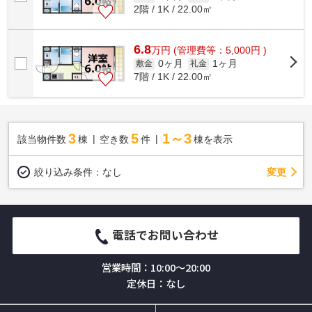
2階 / 1K / 22.00㎡
6.8
万
円
(管理費等：5,000円 )
0ヶ月
1ヶ月
敷金
礼金
7階 / 1K / 22.00㎡
3
5
1～3
該当物件数
棟
空き数
件
棟を表示
変更
絞り込み条件：
なし
電話でお問い合わせ
営業時間：10:00～20:00
定休日：なし