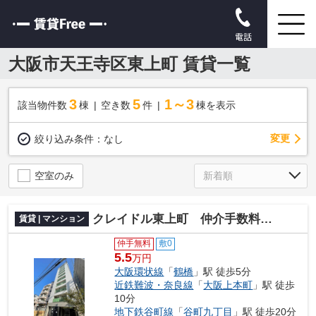
電話
大阪市天王寺区東上町 賃貸一覧
3
5
1～3
該当物件数
棟
空き数
件
棟を表示
変更
絞り込み条件：
なし
空室のみ
クレイドル東上町 仲介手数料無料
賃貸 | マンション
仲手無料
敷0
5.5
万円
大阪環状線
「
鶴橋
」駅 徒歩5分
近鉄難波・奈良線
「
大阪上本町
」駅 徒歩
10分
地下鉄谷町線
「
谷町九丁目
」駅 徒歩20分