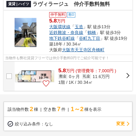
ラヴィラージュ 仲介手数料無料
賃貸 | ハイツ
仲手無料
敷0
5.8
万円
大阪環状線
「
玉造
」駅 徒歩13分
近鉄難波・奈良線
「
鶴橋
」駅 徒歩3分
地下鉄谷町線
「
谷町九丁目
」駅 徒歩19分
築18年 / 30.34㎡
大阪府
大阪市天王寺区
舟橋町
当物件も弊社賃貸フリーでは仲介手数料0円でご紹介可能です！
5.8
万
円
(管理費等：7,000円 )
0ヶ月
11.6万円
敷金
礼金
1階 / 1K / 30.34㎡
2
7
1～2
該当物件数
棟
空き数
件
棟を表示
変更
絞り込み条件：
なし