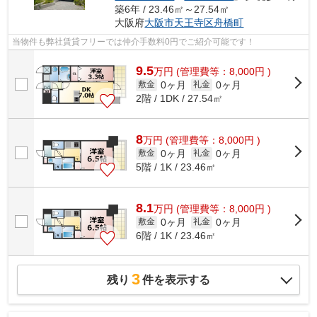
築6年 / 23.46㎡～27.54㎡
大阪府
大阪市天王寺区
舟橋町
当物件も弊社賃貸フリーでは仲介手数料0円でご紹介可能です！
9.5
万
円
(管理費等：8,000円 )
0ヶ月
0ヶ月
敷金
礼金
2階 / 1DK / 27.54㎡
8
万
円
(管理費等：8,000円 )
0ヶ月
0ヶ月
敷金
礼金
5階 / 1K / 23.46㎡
8.1
万
円
(管理費等：8,000円 )
0ヶ月
0ヶ月
敷金
礼金
6階 / 1K / 23.46㎡
3
残り
件を表示する