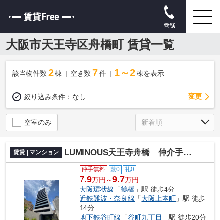
電話
大阪市天王寺区舟橋町 賃貸一覧
2
7
1～2
該当物件数
棟
空き数
件
棟を表示
変更
絞り込み条件：
なし
空室のみ
LUMINOUS天王寺舟橋 仲介手数料無料
賃貸 | マンション
仲手無料
敷0
礼0
7.9
9.7
万円～
万円
大阪環状線
「
鶴橋
」駅 徒歩4分
近鉄難波・奈良線
「
大阪上本町
」駅 徒歩
14分
地下鉄谷町線
「
谷町九丁目
」駅 徒歩20分