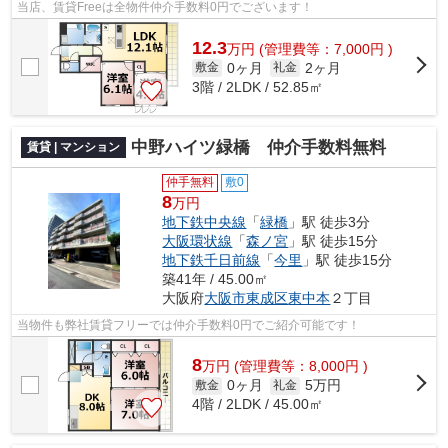
当店、賃貸Freeは全物件仲介手数料0円でございます！
12.3
万
円
(管理費等：7,000円 )
0ヶ月
2ヶ月
敷金
礼金
3階 / 2LDK / 52.85㎡
中野ハイツ緑橋 仲介手数料無料
賃貸 | マンション
仲手無料
敷0
8
万円
地下鉄中央線
「
緑橋
」駅 徒歩3分
大阪環状線
「
森ノ宮
」駅 徒歩15分
地下鉄千日前線
「
今里
」駅 徒歩15分
築41年 / 45.00㎡
大阪府
大阪市東成区
東中本
２丁目
当物件も弊社賃貸フリーでは仲介手数料0円でご紹介可能です！
8
万
円
(管理費等：8,000円 )
0ヶ月
5万円
敷金
礼金
4階 / 2LDK / 45.00㎡