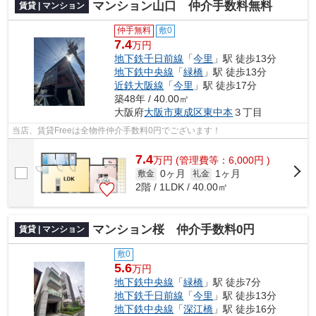
マンション山口 仲介手数料無料
賃貸 | マンション
仲手無料
敷0
7.4
万円
地下鉄千日前線
「
今里
」駅 徒歩13分
地下鉄中央線
「
緑橋
」駅 徒歩13分
近鉄大阪線
「
今里
」駅 徒歩17分
築48年 / 40.00㎡
大阪府
大阪市東成区
東中本
３丁目
当店、賃貸Freeは全物件仲介手数料0円でございます！
7.4
万
円
(管理費等：6,000円 )
0ヶ月
1ヶ月
敷金
礼金
2階 / 1LDK / 40.00㎡
マンション桜 仲介手数料0円
賃貸 | マンション
敷0
5.6
万円
地下鉄中央線
「
緑橋
」駅 徒歩7分
地下鉄千日前線
「
今里
」駅 徒歩13分
地下鉄中央線
「
深江橋
」駅 徒歩16分