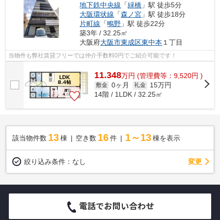
地下鉄中央線
「
緑橋
」駅 徒歩5分
大阪環状線
「
森ノ宮
」駅 徒歩18分
片町線
「
鴫野
」駅 徒歩22分
築3年 / 32.25㎡
大阪府
大阪市東成区
東中本
１丁目
当物件も弊社賃貸フリーでは仲介手数料0円でご紹介可能です！
11.348
万
円
(管理費等：9,520円 )
0ヶ月
15万円
敷金
礼金
14階 / 1LDK / 32.25㎡
13
16
1～13
該当物件数
棟
空き数
件
棟を表示
変更
絞り込み条件：
なし
電話でお問い合わせ