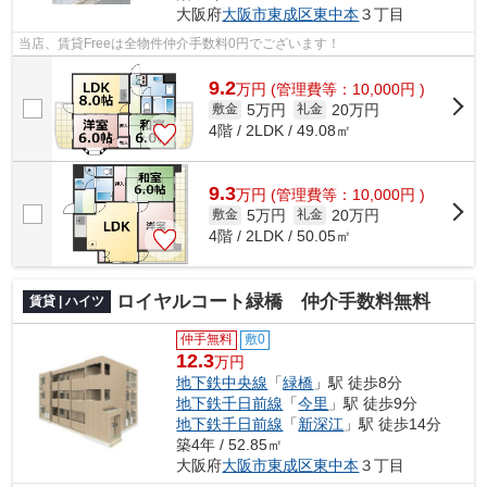
大阪府
大阪市東成区
東中本
３丁目
当店、賃貸Freeは全物件仲介手数料0円でございます！
9.2
万
円
(管理費等：10,000円 )
5万円
20万円
敷金
礼金
4階 / 2LDK / 49.08㎡
9.3
万
円
(管理費等：10,000円 )
5万円
20万円
敷金
礼金
4階 / 2LDK / 50.05㎡
ロイヤルコート緑橋 仲介手数料無料
賃貸 | ハイツ
仲手無料
敷0
12.3
万円
地下鉄中央線
「
緑橋
」駅 徒歩8分
地下鉄千日前線
「
今里
」駅 徒歩9分
地下鉄千日前線
「
新深江
」駅 徒歩14分
築4年 / 52.85㎡
大阪府
大阪市東成区
東中本
３丁目