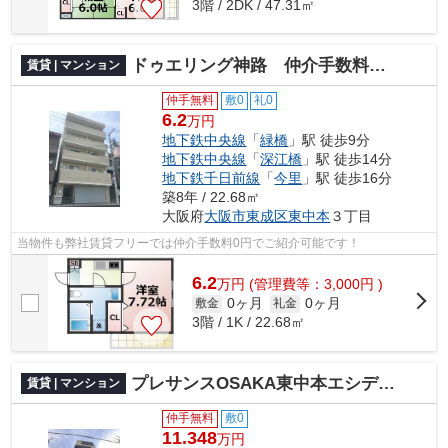
3階 / 2DK / 47.31㎡
ドゥエリング神路 仲介手数料無料
賃貸 | マンション
仲手無料
敷0
礼0
6.2
万円
地下鉄中央線
「
緑橋
」駅 徒歩9分
地下鉄中央線
「
深江橋
」駅 徒歩14分
地下鉄千日前線
「
今里
」駅 徒歩16分
築8年 / 22.68㎡
大阪府
大阪市東成区
東中本
３丁目
当物件も弊社賃貸フリーでは仲介手数料0円でご紹介可能です！
6.2
万
円
(管理費等：3,000円 )
0ヶ月
0ヶ月
敷金
礼金
3階 / 1K / 22.68㎡
プレサンスOSAKA東中本エシデル 仲介手数料無料
賃貸 | マンション
仲手無料
敷0
11.348
万円