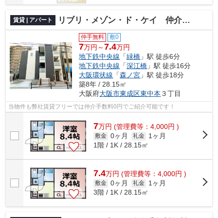
リブリ・メゾン・ド・ケイ 仲介手数料無料
賃貸 | アパート
仲手無料
敷0
7
7.4
万円～
万円
地下鉄中央線
「
緑橋
」駅 徒歩6分
地下鉄中央線
「
深江橋
」駅 徒歩16分
大阪環状線
「
森ノ宮
」駅 徒歩18分
築8年 / 28.15㎡
大阪府
大阪市東成区
東中本
３丁目
当物件も弊社賃貸フリーでは仲介手数料0円でご紹介可能です！
7
万
円
(管理費等：4,000円 )
0ヶ月
1ヶ月
敷金
礼金
1階 / 1K / 28.15㎡
7.4
万
円
(管理費等：4,000円 )
0ヶ月
1ヶ月
敷金
礼金
3階 / 1K / 28.15㎡