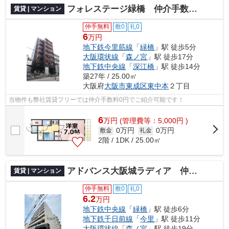
フォレステージ緑橋 仲介手数料無料
賃貸 | マンション
仲手無料
敷0
礼0
6
万円
地下鉄今里筋線
「
緑橋
」駅 徒歩5分
大阪環状線
「
森ノ宮
」駅 徒歩17分
地下鉄中央線
「
深江橋
」駅 徒歩14分
築27年 / 25.00㎡
大阪府
大阪市東成区
東中本
２丁目
当物件も弊社賃貸フリーでは仲介手数料0円でご紹介可能です！
6
万
円
(管理費等：5,000円 )
0万円
0万円
敷金
礼金
2階 / 1DK / 25.00㎡
アドバンス大阪城ラディア 仲介手数料無料
賃貸 | マンション
仲手無料
敷0
礼0
6.2
万円
地下鉄中央線
「
緑橋
」駅 徒歩6分
地下鉄千日前線
「
今里
」駅 徒歩11分
大阪環状線
「
森ノ宮
」駅 徒歩19分