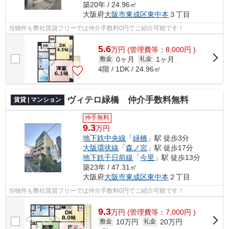
築20年 / 24.96㎡
大阪府
大阪市東成区
東中本
３丁目
当物件も弊社賃貸フリーでは仲介手数料0円でご紹介可能です！
5.6
万
円
(管理費等：8,000円 )
0ヶ月
1ヶ月
敷金
礼金
4階 / 1DK / 24.96㎡
ヴィテロ緑橋 仲介手数料無料
賃貸 | マンション
仲手無料
9.3
万円
地下鉄中央線
「
緑橋
」駅 徒歩3分
大阪環状線
「
森ノ宮
」駅 徒歩17分
地下鉄千日前線
「
今里
」駅 徒歩13分
築23年 / 47.31㎡
大阪府
大阪市東成区
東中本
２丁目
当物件も弊社賃貸フリーでは仲介手数料0円でご紹介可能です！
9.3
万
円
(管理費等：7,000円 )
10万円
20万円
敷金
礼金