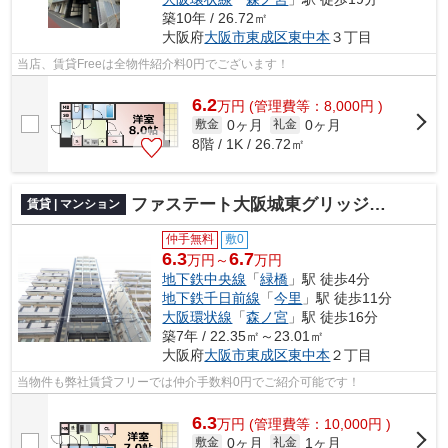
築10年 / 26.72㎡
大阪府
大阪市東成区
東中本
３丁目
当店、賃貸Freeは全物件紹介料0円でございます！
6.2
万
円
(管理費等：8,000円 )
0ヶ月
0ヶ月
敷金
礼金
8階 / 1K / 26.72㎡
ファステート大阪城東グリッジ 仲介手数料無料
賃貸 | マンション
仲手無料
敷0
6.3
6.7
万円～
万円
地下鉄中央線
「
緑橋
」駅 徒歩4分
地下鉄千日前線
「
今里
」駅 徒歩11分
大阪環状線
「
森ノ宮
」駅 徒歩16分
築7年 / 22.35㎡～23.01㎡
大阪府
大阪市東成区
東中本
２丁目
当物件も弊社賃貸フリーでは仲介手数料0円でご紹介可能です！
6.3
万
円
(管理費等：10,000円 )
0ヶ月
1ヶ月
敷金
礼金