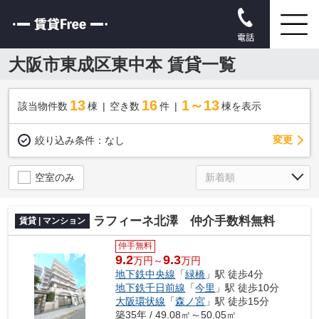
電話
大阪市東成区東中本 賃貸一覧
13
16
1～13
該当物件数
棟
空き数
件
棟を表示
変更
絞り込み条件：
なし
空室のみ
ラフィーネ北澤 仲介手数料無料
賃貸 | マンション
仲手無料
9.2
9.3
万円～
万円
地下鉄中央線
「
緑橋
」駅 徒歩4分
地下鉄千日前線
「
今里
」駅 徒歩10分
大阪環状線
「
森ノ宮
」駅 徒歩15分
築35年 / 49.08㎡～50.05㎡