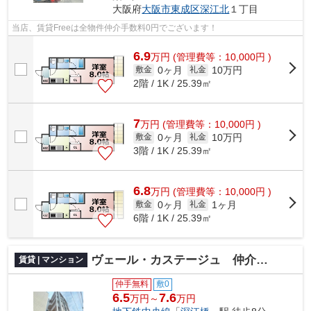
大阪府
大阪市東成区
深江北
１丁目
当店、賃貸Freeは全物件仲介手数料0円でございます！
6.9
万
円
(管理費等：10,000円 )
0ヶ月
10万円
敷金
礼金
2階 / 1K / 25.39㎡
7
万
円
(管理費等：10,000円 )
0ヶ月
10万円
敷金
礼金
3階 / 1K / 25.39㎡
6.8
万
円
(管理費等：10,000円 )
0ヶ月
1ヶ月
敷金
礼金
6階 / 1K / 25.39㎡
ヴェール・カステージュ 仲介手数料無料
賃貸 | マンション
仲手無料
敷0
6.5
7.6
万円～
万円