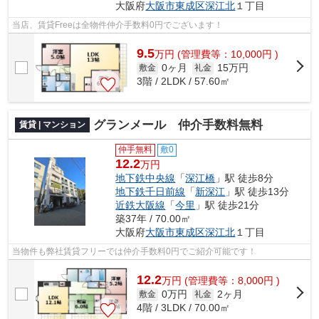
大阪府
大阪市東成区
深江北
１丁目
当店、賃貸Freeは全物件仲介手数料0円でございます！
9.5
万
円
(管理費等：10,000円 )
0ヶ月
15万円
敷金
礼金
3階 / 2LDK / 57.60㎡
グランメール 仲介手数料無料
賃貸 | マンション
仲手無料
敷0
12.2
万円
地下鉄中央線
「
深江橋
」駅 徒歩8分
地下鉄千日前線
「
新深江
」駅 徒歩13分
近鉄大阪線
「
今里
」駅 徒歩21分
築37年 / 70.00㎡
大阪府
大阪市東成区
深江北
１丁目
当物件も弊社賃貸フリーでは仲介手数料0円でご紹介可能です！
12.2
万
円
(管理費等：8,000円 )
0万円
2ヶ月
敷金
礼金
4階 / 3LDK / 70.00㎡