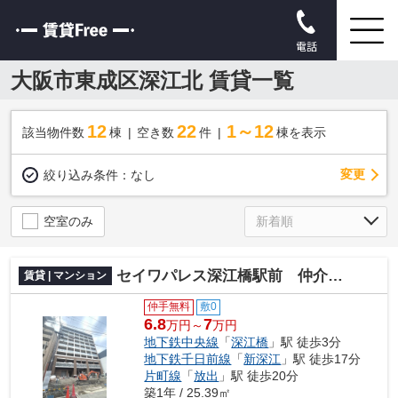
電話
大阪市東成区深江北 賃貸一覧
12
22
1～12
該当物件数
棟
空き数
件
棟を表示
変更
絞り込み条件：
なし
空室のみ
セイワパレス深江橋駅前 仲介手数料無料
賃貸 | マンション
仲手無料
敷0
6.8
7
万円～
万円
地下鉄中央線
「
深江橋
」駅 徒歩3分
地下鉄千日前線
「
新深江
」駅 徒歩17分
片町線
「
放出
」駅 徒歩20分
築1年 / 25.39㎡