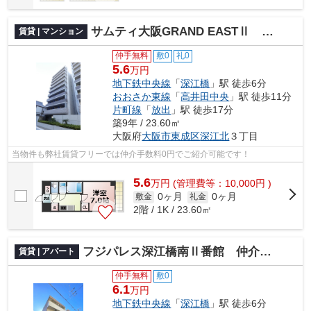
サムティ大阪GRAND EASTⅡ 仲介手数料無料
賃貸 | マンション
仲手無料
敷0
礼0
5.6
万円
地下鉄中央線
「
深江橋
」駅 徒歩6分
おおさか東線
「
高井田中央
」駅 徒歩11分
片町線
「
放出
」駅 徒歩17分
築9年 / 23.60㎡
大阪府
大阪市東成区
深江北
３丁目
当物件も弊社賃貸フリーでは仲介手数料0円でご紹介可能です！
5.6
万
円
(管理費等：10,000円 )
0ヶ月
0ヶ月
敷金
礼金
2階 / 1K / 23.60㎡
フジパレス深江橋南Ⅱ番館 仲介手数料無料
賃貸 | アパート
仲手無料
敷0
6.1
万円
地下鉄中央線
「
深江橋
」駅 徒歩6分