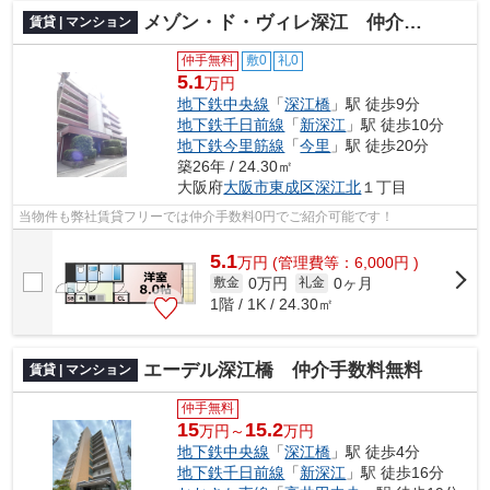
メゾン・ド・ヴィレ深江 仲介手数料無料
賃貸 | マンション
仲手無料
敷0
礼0
5.1
万円
地下鉄中央線
「
深江橋
」駅 徒歩9分
地下鉄千日前線
「
新深江
」駅 徒歩10分
地下鉄今里筋線
「
今里
」駅 徒歩20分
築26年 / 24.30㎡
大阪府
大阪市東成区
深江北
１丁目
当物件も弊社賃貸フリーでは仲介手数料0円でご紹介可能です！
5.1
万
円
(管理費等：6,000円 )
0万円
0ヶ月
敷金
礼金
1階 / 1K / 24.30㎡
エーデル深江橋 仲介手数料無料
賃貸 | マンション
仲手無料
15
15.2
万円～
万円
地下鉄中央線
「
深江橋
」駅 徒歩4分
地下鉄千日前線
「
新深江
」駅 徒歩16分