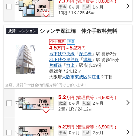
7.7
万
円
(管理費等：8,000円 )
0ヶ月
1ヶ月
敷金
礼金
10階 / 1K / 25.46㎡
シャンテ深江橋 仲介手数料無料
賃貸 | マンション
仲手無料
敷0
4.5
5.2
万円～
万円
地下鉄中央線
「
深江橋
」駅 徒歩2分
地下鉄今里筋線
「
緑橋
」駅 徒歩15分
片町線
「
放出
」駅 徒歩19分
築28年 / 24.12㎡
大阪府
大阪市東成区
深江北
２丁目
当店、賃貸Freeは全物件紹介料0円でございます！
5.2
万
円
(管理費等：6,500円 )
0ヶ月
2ヶ月
敷金
礼金
2階 / 1R / 24.12㎡
5.2
万
円
(管理費等：6,500円 )
0ヶ月
2ヶ月
敷金
礼金