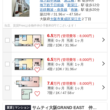
地下鉄中央線
「
深江橋
」駅 徒歩8分
地下鉄千日前線
「
新深江
」駅 徒歩12分
近鉄難波・奈良線
「
布施
」駅 徒歩20分
築22年 / 31.96㎡～47.58㎡
大阪府
大阪市東成区
深江北
２丁目
当店、賃貸Freeは全物件仲介手数料0円でございます！
6.5
万
円
(管理費等：8,000円 )
0ヶ月
1ヶ月
敷金
礼金
2階 / 1DK / 31.96㎡
6.5
万
円
(管理費等：8,000円 )
0ヶ月
1ヶ月
敷金
礼金
4階 / 1DK / 31.96㎡
7.6
万
円
(管理費等：8,000円 )
0ヶ月
1ヶ月
敷金
礼金
7階 / 1K / 47.58㎡
サムティ大阪GRAND EAST 仲介手数料無料
賃貸 | マンション