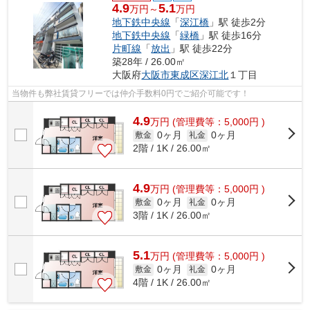
4.9
5.1
万円～
万円
地下鉄中央線
「
深江橋
」駅 徒歩2分
地下鉄中央線
「
緑橋
」駅 徒歩16分
片町線
「
放出
」駅 徒歩22分
築28年 / 26.00㎡
大阪府
大阪市東成区
深江北
１丁目
当物件も弊社賃貸フリーでは仲介手数料0円でご紹介可能です！
4.9
万
円
(管理費等：5,000円 )
0ヶ月
0ヶ月
敷金
礼金
2階 / 1K / 26.00㎡
4.9
万
円
(管理費等：5,000円 )
0ヶ月
0ヶ月
敷金
礼金
3階 / 1K / 26.00㎡
5.1
万
円
(管理費等：5,000円 )
0ヶ月
0ヶ月
敷金
礼金
4階 / 1K / 26.00㎡