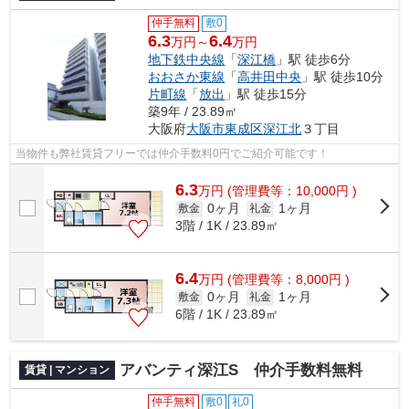
仲手無料
敷0
6.3
6.4
万円～
万円
地下鉄中央線
「
深江橋
」駅 徒歩6分
おおさか東線
「
高井田中央
」駅 徒歩10分
片町線
「
放出
」駅 徒歩15分
築9年 / 23.89㎡
大阪府
大阪市東成区
深江北
３丁目
当物件も弊社賃貸フリーでは仲介手数料0円でご紹介可能です！
6.3
万
円
(管理費等：10,000円 )
0ヶ月
1ヶ月
敷金
礼金
3階 / 1K / 23.89㎡
6.4
万
円
(管理費等：8,000円 )
0ヶ月
1ヶ月
敷金
礼金
6階 / 1K / 23.89㎡
アバンティ深江S 仲介手数料無料
賃貸 | マンション
仲手無料
敷0
礼0