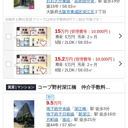
おおさか東線
「
高井田中央
」駅 徒歩19分
築15年 / 58.03㎡
大阪府
大阪市東成区
深江北
２丁目
当物件も弊社賃貸フリーでは仲介手数料0円でご紹介可能です！
15
万
円
(管理費等：10,000円 )
5万円
2ヶ月
敷金
礼金
5階 / 2LDK / 58.03㎡
15.2
万
円
(管理費等：10,000円 )
5万円
2ヶ月
敷金
礼金
8階 / 2LDK / 58.03㎡
コープ野村深江橋 仲介手数料無料
賃貸 | マンション
敷0
9.5
万円
地下鉄中央線
「
深江橋
」駅 徒歩3分
地下鉄千日前線
「
新深江
」駅 徒歩16分
片町線
「
放出
」駅 徒歩21分
築44年 / 57.60㎡