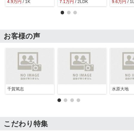
4.9
万
円
/ 1K
7.1
万
円
/ 2LDK
9.6
万
円
/ 1
お客様の声
千賀篤志
水原大地
こだわり特集