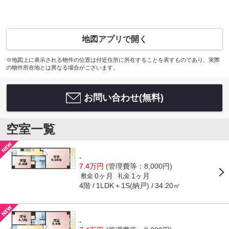
地図アプリで開く
※地図上に表示される物件の位置は付近住所に所在することを表すものであり、実際
の物件所在地とは異なる場合がございます。
お問い合わせ(無料)
空室一覧
-
7.4万円
(管理費等：8,000円)
0ヶ月
1ヶ月
敷金
礼金
4階
1LDK＋1S(納戸)
34.20㎡
-