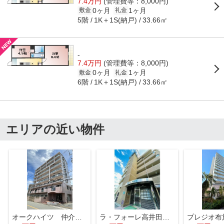
7.4万円
(管理費等：8,000円)
0ヶ月
1ヶ月
敷金
礼金
5階
1K＋1S(納戸)
33.66㎡
-
7.4万円
(管理費等：8,000円)
0ヶ月
1ヶ月
敷金
礼金
6階
1K＋1S(納戸)
33.66㎡
エリアの近い物件
オークハイツ 仲介手数料無料
ラ・フォーレ高井田 仲介手数料無料