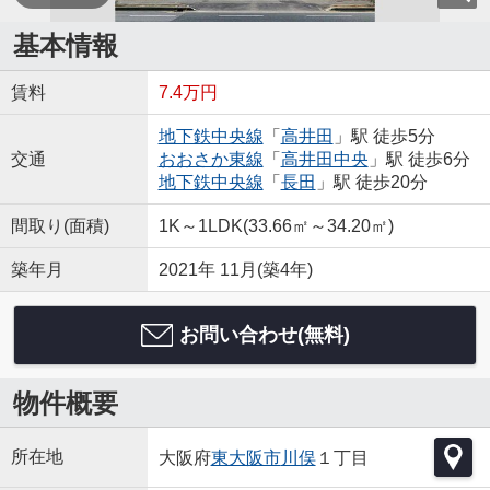
基本情報
賃料
7.4万円
地下鉄中央線
「
高井田
」駅 徒歩5分
交通
おおさか東線
「
高井田中央
」駅 徒歩6分
地下鉄中央線
「
長田
」駅 徒歩20分
間取り(面積)
1K～1LDK(33.66㎡～34.20㎡)
築年月
2021年 11月(築4年)
お問い合わせ(無料)
物件概要
所在地
大阪府
東大阪市
川俣
１丁目