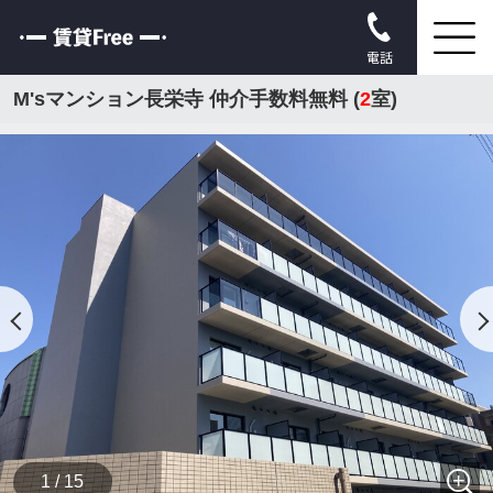
電話
M'sマンション長栄寺 仲介手数料無料 (
2
室)
1 / 15