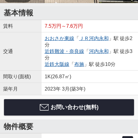
基本情報
賃料
7.5万円～7.6万円
おおさか東線
「
ＪＲ河内永和
」駅 徒歩2
分
交通
近鉄難波・奈良線
「
河内永和
」駅 徒歩3
分
近鉄大阪線
「
布施
」駅 徒歩10分
間取り(面積)
1K(26.87㎡)
築年月
2023年 3月(築3年)
お問い合わせ(無料)
物件概要