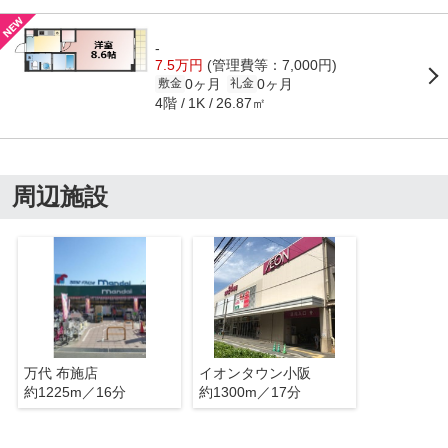
-
7.5万円
(管理費等：7,000円)
0ヶ月
0ヶ月
敷金
礼金
4階
26.87㎡
1K
周辺施設
万代 布施店
イオンタウン小阪
約1225m／16分
約1300m／17分