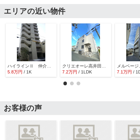
エリアの近い物件
ハイラインⅡ 仲介手数料無料
クリエオーレ高井田西 仲介手数料無料
5.8
万
円
/ 1K
7.2
万
円
/ 1LDK
7.1
万
円
/ 1
お客様の声