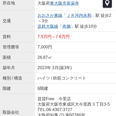
所在地
大阪府
東大阪市
長栄寺
おおさか東線
「
ＪＲ河内永和
」駅 徒歩2
交通
～3分
近鉄大阪線
「
布施
」駅 徒歩10分
賃料
7.5万円～7.6万円
管理費等
7,000円
面積
26.87㎡
築年月
2023年 3月(築3年)
種別 / 構造
ハイツ / 鉄筋コンクリート
階建
6階建
賃貸Free 今里店
大阪府大阪市東成区大今里西３丁目3-5
TEL:06-4307-3727
取扱会社
大阪府知事 (2) 第60788号