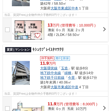
築42年 / 58.50㎡
大阪府
大阪市東成区
中本
１丁目
当店、賃貸Freeは全物件仲介手数料0円でございます！
13
万
円
(管理費等：10,000円 )
0ヶ月
2ヶ月
敷金
礼金
4階 / 2LDK / 58.50㎡
ｷｼｭｳﾌﾟﾚｲｽﾀﾏﾂｸﾘ
賃貸 | マンション
仲手無料
敷0
新築
11.9
万円
大阪環状線
「
玉造
」駅 徒歩8分
地下鉄中央線
「
緑橋
」駅 徒歩14分
地下鉄千日前線
「
今里
」駅 徒歩17分
築1年未満 / 40.06㎡
大阪府
大阪市東成区
中道
４丁目
当店、賃貸Freeは全物件仲介手数料0円でございます！
11.9
万
円
(管理費等：8,000円 )
0ヶ月
10万円
敷金
礼金