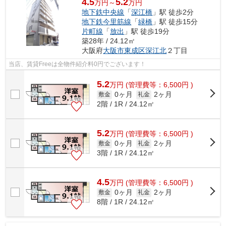
4.5
5.2
万円～
万円
地下鉄中央線
「
深江橋
」駅 徒歩2分
地下鉄今里筋線
「
緑橋
」駅 徒歩15分
片町線
「
放出
」駅 徒歩19分
築28年 / 24.12㎡
大阪府
大阪市東成区
深江北
２丁目
当店、賃貸Freeは全物件紹介料0円でございます！
5.2
万
円
(管理費等：6,500円 )
0ヶ月
2ヶ月
敷金
礼金
2階 / 1R / 24.12㎡
5.2
万
円
(管理費等：6,500円 )
0ヶ月
2ヶ月
敷金
礼金
3階 / 1R / 24.12㎡
4.5
万
円
(管理費等：6,500円 )
0ヶ月
2ヶ月
敷金
礼金
8階 / 1R / 24.12㎡