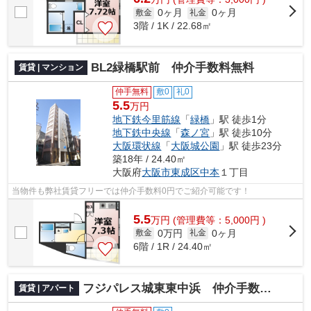
0ヶ月
0ヶ月
敷金
礼金
3階 / 1K / 22.68㎡
BL2緑橋駅前 仲介手数料無料
賃貸 | マンション
仲手無料
敷0
礼0
5.5
万円
地下鉄今里筋線
「
緑橋
」駅 徒歩1分
地下鉄中央線
「
森ノ宮
」駅 徒歩10分
大阪環状線
「
大阪城公園
」駅 徒歩23分
築18年 / 24.40㎡
大阪府
大阪市東成区
中本
１丁目
当物件も弊社賃貸フリーでは仲介手数料0円でご紹介可能です！
5.5
万
円
(管理費等：5,000円 )
0万円
0ヶ月
敷金
礼金
6階 / 1R / 24.40㎡
フジパレス城東東中浜 仲介手数料無料
賃貸 | アパート