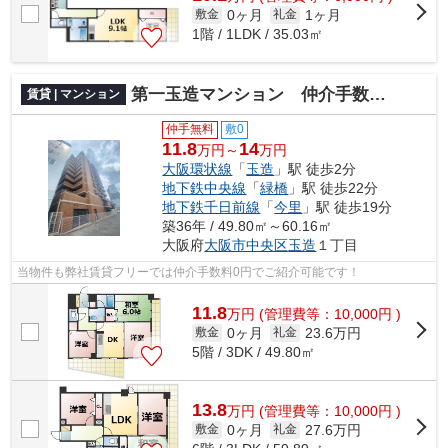
0ヶ月
1ヶ月
敷金
礼金
1階 / 1LDK / 35.03㎡
第一玉造マンション 仲介手数料無料
賃貸 | マンション
仲手無料
敷0
11.8
14
万円～
万円
大阪環状線
「
玉造
」駅 徒歩2分
地下鉄中央線
「
緑橋
」駅 徒歩22分
地下鉄千日前線
「
今里
」駅 徒歩19分
築36年 / 49.80㎡～60.16㎡
大阪府
大阪市中央区
玉造
１丁目
当物件も弊社賃貸フリーでは仲介手数料0円でご紹介可能です！
11.8
万
円
(管理費等：10,000円 )
0ヶ月
23.6万円
敷金
礼金
5階 / 3DK / 49.80㎡
13.8
万
円
(管理費等：10,000円 )
0ヶ月
27.6万円
敷金
礼金