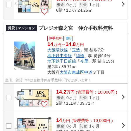
0ヶ月
1ヶ月
敷金
礼金
6階 / 1DK / 24.25㎡
プレジオ森之宮 仲介手数料無料
賃貸 | マンション
仲手無料
敷0
14
14.8
万円～
万円
大阪環状線
「
玉造
」駅 徒歩7分
地下鉄中央線
「
緑橋
」駅 徒歩14分
地下鉄千日前線
「
今里
」駅 徒歩19分
築2年 / 39.71㎡
大阪府
大阪市東成区
中道
３丁目
当店、賃貸Freeは全物件仲介手数料0円でございます！
14.2
万
円
(管理費等：10,000円 )
0ヶ月
1ヶ月
敷金
礼金
2階 / 1LDK / 39.71㎡
14
万
円
(管理費等：10,000円 )
0ヶ月
1ヶ月
敷金
礼金