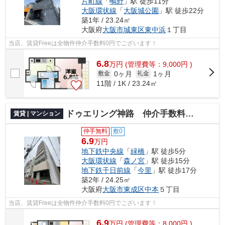
片町線
「
鴫野
」駅 徒歩11分
大阪環状線
「
大阪城公園
」駅 徒歩22分
築1年 / 23.24㎡
大阪府
大阪市城東区
東中浜
１丁目
当店、賃貸Freeは全物件仲介手数料0円でございます！
6.8
万
円
(管理費等：9,000円 )
0ヶ月
1ヶ月
敷金
礼金
11階 / 1K / 23.24㎡
ドゥエリング神路 仲介手数料無料
賃貸 | マンション
仲手無料
敷0
6.9
万円
地下鉄中央線
「
緑橋
」駅 徒歩5分
大阪環状線
「
森ノ宮
」駅 徒歩15分
地下鉄千日前線
「
今里
」駅 徒歩17分
築2年 / 24.25㎡
大阪府
大阪市東成区
中本
５丁目
当店、賃貸Freeは全物件仲介手数料0円でございます！
6.9
万
円
(管理費等：8,000円 )