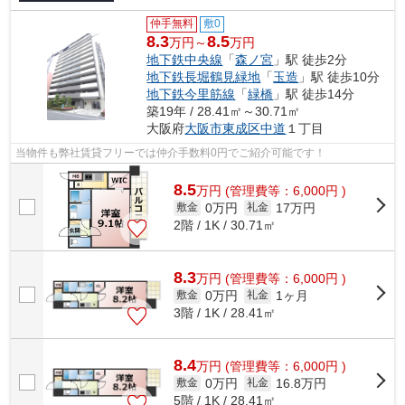
仲手無料
敷0
8.3
8.5
万円～
万円
地下鉄中央線
「
森ノ宮
」駅 徒歩2分
地下鉄長堀鶴見緑地
「
玉造
」駅 徒歩10分
地下鉄今里筋線
「
緑橋
」駅 徒歩14分
築19年 / 28.41㎡～30.71㎡
大阪府
大阪市東成区
中道
１丁目
当物件も弊社賃貸フリーでは仲介手数料0円でご紹介可能です！
8.5
万
円
(管理費等：6,000円 )
0万円
17万円
敷金
礼金
2階 / 1K / 30.71㎡
8.3
万
円
(管理費等：6,000円 )
0万円
1ヶ月
敷金
礼金
3階 / 1K / 28.41㎡
8.4
万
円
(管理費等：6,000円 )
0万円
16.8万円
敷金
礼金
5階 / 1K / 28.41㎡