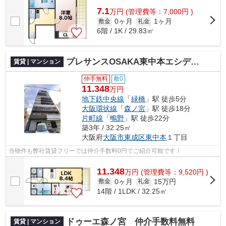
7.1
万
円
(管理費等：7,000円 )
0ヶ月
1ヶ月
敷金
礼金
6階 / 1K / 29.83㎡
プレサンスOSAKA東中本エシデル 仲介手数料無料
賃貸 | マンション
仲手無料
敷0
11.348
万円
地下鉄中央線
「
緑橋
」駅 徒歩5分
大阪環状線
「
森ノ宮
」駅 徒歩18分
片町線
「
鴫野
」駅 徒歩22分
築3年 / 32.25㎡
大阪府
大阪市東成区
東中本
１丁目
当物件も弊社賃貸フリーでは仲介手数料0円でご紹介可能です！
11.348
万
円
(管理費等：9,520円 )
0ヶ月
15万円
敷金
礼金
14階 / 1LDK / 32.25㎡
ドゥーエ森ノ宮 仲介手数料無料
賃貸 | マンション