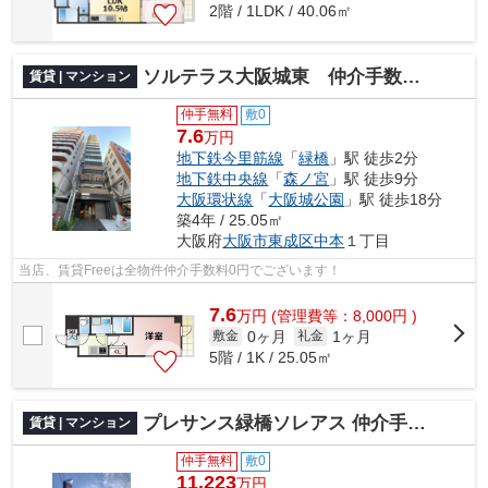
2階 / 1LDK / 40.06㎡
ソルテラス大阪城東 仲介手数料無料
賃貸 | マンション
仲手無料
敷0
7.6
万円
地下鉄今里筋線
「
緑橋
」駅 徒歩2分
地下鉄中央線
「
森ノ宮
」駅 徒歩9分
大阪環状線
「
大阪城公園
」駅 徒歩18分
築4年 / 25.05㎡
大阪府
大阪市東成区
中本
１丁目
当店、賃貸Freeは全物件仲介手数料0円でございます！
7.6
万
円
(管理費等：8,000円 )
0ヶ月
1ヶ月
敷金
礼金
5階 / 1K / 25.05㎡
プレサンス緑橋ソレアス 仲介手数料無料
賃貸 | マンション
仲手無料
敷0
11.223
万円