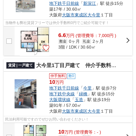
地下鉄千日前線
「
新深江
」駅 徒歩15分
築17年 / 30.60㎡
大阪府
大阪市東成区
大今里
１丁目
当物件も弊社賃貸フリーでは仲介手数料0円でご紹介可能です！
6.6
万
円
(管理費等：7,000円 )
0ヶ月
2ヶ月
敷金
礼金
3階 / 1DK / 30.60㎡
大今里1丁目戸建て 仲介手数料無料
賃貸 | 一戸建て
仲手無料
敷0
10
万円
地下鉄千日前線
「
今里
」駅 徒歩7分
地下鉄中央線
「
緑橋
」駅 徒歩15分
大阪環状線
「
玉造
」駅 徒歩19分
築91年 / 57.00㎡
大阪府
大阪市東成区
大今里
１丁目
民泊利用可能ですのでぜひお問い合わせください！
10
万
円
(管理費等：- )