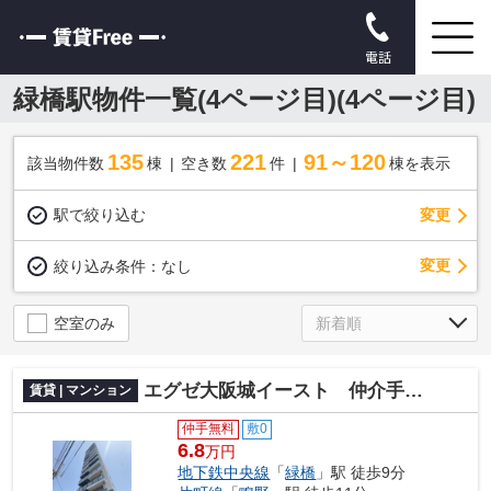
電話
緑橋駅物件一覧(4ページ目)(4ページ目)
135
221
91～120
該当物件数
棟
空き数
件
棟を表示
駅で絞り込む
変更
変更
絞り込み条件：
なし
空室のみ
エグゼ大阪城イースト 仲介手数料無料
賃貸 | マンション
仲手無料
敷0
6.8
万円
地下鉄中央線
「
緑橋
」駅 徒歩9分