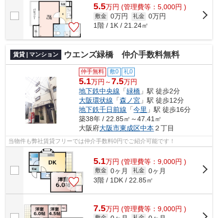
5.5
万
円
(管理費等：5,000円 )
0万円
0万円
敷金
礼金
1階 / 1K / 21.24㎡
ウエンズ緑橋 仲介手数料無料
賃貸 | マンション
仲手無料
敷0
礼0
5.1
7.5
万円～
万円
地下鉄中央線
「
緑橋
」駅 徒歩2分
大阪環状線
「
森ノ宮
」駅 徒歩12分
地下鉄千日前線
「
今里
」駅 徒歩16分
築38年 / 22.85㎡～47.41㎡
大阪府
大阪市東成区
中本
２丁目
当物件も弊社賃貸フリーでは仲介手数料0円でご紹介可能です！
5.1
万
円
(管理費等：9,000円 )
0ヶ月
0ヶ月
敷金
礼金
3階 / 1DK / 22.85㎡
7.5
万
円
(管理費等：9,000円 )
0ヶ月
0ヶ月
敷金
礼金