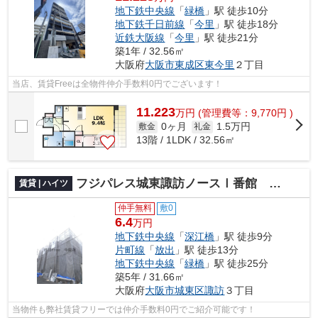
地下鉄中央線
「
緑橋
」駅 徒歩10分
地下鉄千日前線
「
今里
」駅 徒歩18分
近鉄大阪線
「
今里
」駅 徒歩21分
築1年 / 32.56㎡
大阪府
大阪市東成区
東今里
２丁目
当店、賃貸Freeは全物件仲介手数料0円でございます！
11.223
万
円
(管理費等：9,770円 )
0ヶ月
1.5万円
敷金
礼金
13階 / 1LDK / 32.56㎡
フジパレス城東諏訪ノースⅠ番館 仲介手数料無料
賃貸 | ハイツ
仲手無料
敷0
6.4
万円
地下鉄中央線
「
深江橋
」駅 徒歩9分
片町線
「
放出
」駅 徒歩13分
地下鉄中央線
「
緑橋
」駅 徒歩25分
築5年 / 31.66㎡
大阪府
大阪市城東区
諏訪
３丁目
当物件も弊社賃貸フリーでは仲介手数料0円でご紹介可能です！