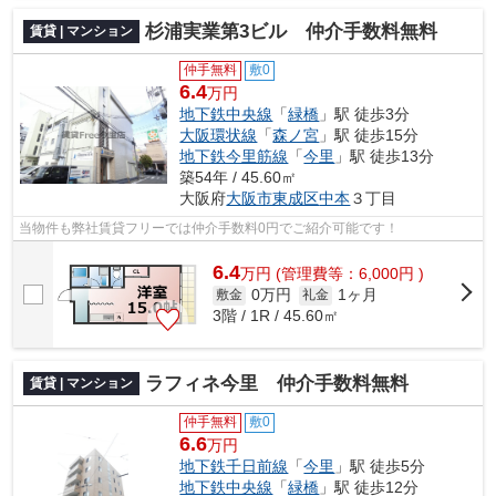
杉浦実業第3ビル 仲介手数料無料
賃貸 | マンション
仲手無料
敷0
6.4
万円
地下鉄中央線
「
緑橋
」駅 徒歩3分
大阪環状線
「
森ノ宮
」駅 徒歩15分
地下鉄今里筋線
「
今里
」駅 徒歩13分
築54年 / 45.60㎡
大阪府
大阪市東成区
中本
３丁目
当物件も弊社賃貸フリーでは仲介手数料0円でご紹介可能です！
6.4
万
円
(管理費等：6,000円 )
0万円
1ヶ月
敷金
礼金
3階 / 1R / 45.60㎡
ラフィネ今里 仲介手数料無料
賃貸 | マンション
仲手無料
敷0
6.6
万円
地下鉄千日前線
「
今里
」駅 徒歩5分
地下鉄中央線
「
緑橋
」駅 徒歩12分