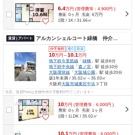
6.4
万
円
(管理費等：4,900円 )
0ヶ月
6万円
敷金
礼金
1階 / 1K / 31.66㎡
アルカンシェルコート緑橋 仲介手数料無料
賃貸 | アパート
仲手無料
敷0
新築
10
10.1
万円～
万円
地下鉄今里筋線
「
緑橋
」駅 徒歩6分
地下鉄中央線
「
森ノ宮
」駅 徒歩10分
大阪環状線
「
大阪城公園
」駅 徒歩20分
築1年未満 / 35.02㎡～35.03㎡
大阪府
大阪市城東区
中浜
３丁目
当店、賃貸Freeは全物件仲介手数料0円でございます！
10
万
円
(管理費等：6,000円 )
0ヶ月
1ヶ月
敷金
礼金
1階 / 1LDK / 35.02㎡
10.1
万
円
(管理費等：6,000円 )