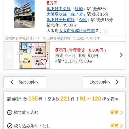
8
万円
地下鉄中央線
「
緑橋
」駅 徒歩3分
大阪環状線
「
森ノ宮
」駅 徒歩15分
地下鉄千日前線
「
今里
」駅 徒歩15分
築41年 / 45.00㎡
大阪府
大阪市東成区
東中本
２丁目
当物件も弊社賃貸フリーでは仲介手数料0円でご紹介可能です！
8
万
円
(管理費等：8,000円 )
0ヶ月
5万円
敷金
礼金
4階 / 2LDK / 45.00㎡
前の30件へ
次の30件へ
135
221
91～120
該当物件数
棟
空き数
件
棟を表示
駅で絞り込む
変更
変更
絞り込み条件：
なし