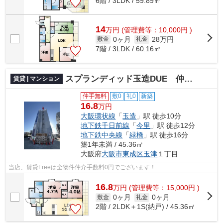
6階 / 3LDK / 59.89㎡
14
万
円
(管理費等：10,000円 )
0ヶ月
28万円
敷金
礼金
7階 / 3LDK / 60.16㎡
スプランディッド玉造DUE 仲介手数料無料
賃貸 | マンション
仲手無料
敷0
礼0
新築
16.8
万円
大阪環状線
「
玉造
」駅 徒歩10分
地下鉄千日前線
「
今里
」駅 徒歩12分
地下鉄中央線
「
緑橋
」駅 徒歩16分
築1年未満 / 45.36㎡
大阪府
大阪市東成区
玉津
１丁目
当店、賃貸Freeは全物件仲介手数料0円でございます！
16.8
万
円
(管理費等：15,000円 )
0ヶ月
0ヶ月
敷金
礼金
2階 / 2LDK＋1S(納戸) / 45.36㎡