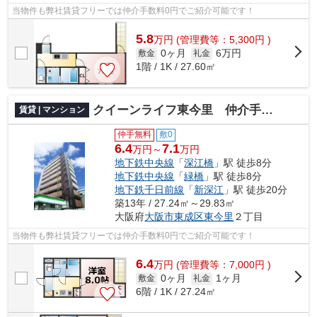
当物件も弊社賃貸フリーでは仲介手数料0円でご紹介可能です！
5.8
万
円
(管理費等：5,300円 )
0ヶ月
6万円
敷金
礼金
1階 / 1K / 27.60㎡
クイーンライフ東今里 仲介手数料無料
賃貸 | マンション
仲手無料
敷0
6.4
7.1
万円～
万円
地下鉄中央線
「
深江橋
」駅 徒歩8分
地下鉄中央線
「
緑橋
」駅 徒歩8分
地下鉄千日前線
「
新深江
」駅 徒歩20分
築13年 / 27.24㎡～29.83㎡
大阪府
大阪市東成区
東今里
２丁目
当物件も弊社賃貸フリーでは仲介手数料0円でご紹介可能です！
6.4
万
円
(管理費等：7,000円 )
0ヶ月
1ヶ月
敷金
礼金
6階 / 1K / 27.24㎡