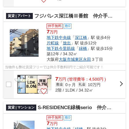
フジパレス深江橋Ⅲ番館 仲介手数料無料
賃貸 | アパート
仲手無料
敷0
7
万円
地下鉄中央線
「
深江橋
」駅 徒歩4分
片町線
「
放出
」駅 徒歩12分
地下鉄今里筋線
「
緑橋
」駅 徒歩15分
築12年 / 34.32㎡
大阪府
大阪市城東区
永田
３丁目
当物件も弊社賃貸フリーでは仲介手数料0円でご紹介可能です！
7
万
円
(管理費等：4,500円 )
0ヶ月
10万円
敷金
礼金
2階 / 1LDK / 34.32㎡
S-RESIDENCE緑橋serio 仲介手数料無料
賃貸 | マンション
仲手無料
敷0
7
万円
地下鉄中央線
「
緑橋
」駅 徒歩3分