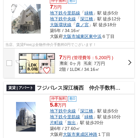
仲手無料
敷0
7
万円
地下鉄今里筋線
「
緑橋
」駅 徒歩5分
地下鉄中央線
「
深江橋
」駅 徒歩12分
大阪環状線
「
森ノ宮
」駅 徒歩18分
築5年 / 34.16㎡
大阪府
大阪市城東区
東中浜
６丁目
当店、賃貸Freeは全物件仲介手数料0円でございます！
7
万
円
(管理費等：5,200円 )
0ヶ月
7万円
敷金
礼金
2階 / 1LDK / 34.16㎡
フジパレス深江橋西 仲介手数料無料
賃貸 | アパート
仲手無料
敷0
5.8
万円
地下鉄中央線
「
深江橋
」駅 徒歩5分
地下鉄今里筋線
「
緑橋
」駅 徒歩10分
片町線
「
放出
」駅 徒歩20分
築6年 / 27.60㎡
大阪府
大阪市東成区
神路
１丁目