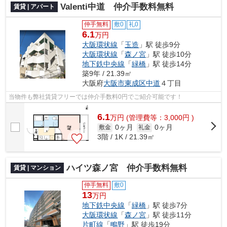
Valenti中道 仲介手数料無料
賃貸 | アパート
仲手無料
敷0
礼0
6.1
万円
大阪環状線
「
玉造
」駅 徒歩9分
大阪環状線
「
森ノ宮
」駅 徒歩10分
地下鉄中央線
「
緑橋
」駅 徒歩14分
築9年 / 21.39㎡
大阪府
大阪市東成区
中道
４丁目
当物件も弊社賃貸フリーでは仲介手数料0円でご紹介可能です！
6.1
万
円
(管理費等：3,000円 )
0ヶ月
0ヶ月
敷金
礼金
3階 / 1K / 21.39㎡
ハイツ森ノ宮 仲介手数料無料
賃貸 | マンション
仲手無料
敷0
13
万円
地下鉄中央線
「
緑橋
」駅 徒歩7分
大阪環状線
「
森ノ宮
」駅 徒歩11分
片町線
「
鴫野
」駅 徒歩19分