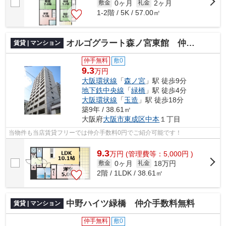
0ヶ月
2ヶ月
敷金
礼金
1-2階 / 5K / 57.00㎡
オルゴグラート森ノ宮東館 仲介手数料無料
賃貸 | マンション
仲手無料
敷0
9.3
万円
大阪環状線
「
森ノ宮
」駅 徒歩9分
地下鉄中央線
「
緑橋
」駅 徒歩4分
大阪環状線
「
玉造
」駅 徒歩18分
築9年 / 38.61㎡
大阪府
大阪市東成区
中本
１丁目
当物件も当店賃貸フリーでは仲介手数料0円でご紹介可能です！
9.3
万
円
(管理費等：5,000円 )
0ヶ月
18万円
敷金
礼金
2階 / 1LDK / 38.61㎡
中野ハイツ緑橋 仲介手数料無料
賃貸 | マンション
仲手無料
敷0