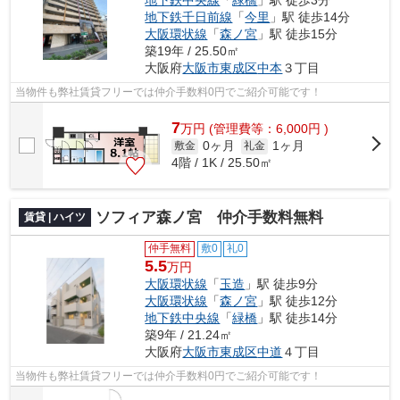
地下鉄千日前線
「
今里
」駅 徒歩14分
大阪環状線
「
森ノ宮
」駅 徒歩15分
築19年 / 25.50㎡
大阪府
大阪市東成区
中本
３丁目
当物件も弊社賃貸フリーでは仲介手数料0円でご紹介可能です！
7
万
円
(管理費等：6,000円 )
0ヶ月
1ヶ月
敷金
礼金
4階 / 1K / 25.50㎡
ソフィア森ノ宮 仲介手数料無料
賃貸 | ハイツ
仲手無料
敷0
礼0
5.5
万円
大阪環状線
「
玉造
」駅 徒歩9分
大阪環状線
「
森ノ宮
」駅 徒歩12分
地下鉄中央線
「
緑橋
」駅 徒歩14分
築9年 / 21.24㎡
大阪府
大阪市東成区
中道
４丁目
当物件も弊社賃貸フリーでは仲介手数料0円でご紹介可能です！