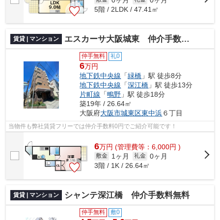
5階 / 2LDK / 47.41㎡
エスカーサ大阪城東 仲介手数料無料
賃貸 | マンション
仲手無料
礼0
6
万円
地下鉄中央線
「
緑橋
」駅 徒歩8分
地下鉄中央線
「
深江橋
」駅 徒歩13分
片町線
「
鴫野
」駅 徒歩18分
築19年 / 26.64㎡
大阪府
大阪市城東区
東中浜
６丁目
当物件も弊社賃貸フリーでは仲介手数料0円でご紹介可能です！
6
万
円
(管理費等：6,000円 )
1ヶ月
0ヶ月
敷金
礼金
3階 / 1K / 26.64㎡
シャンテ深江橋 仲介手数料無料
賃貸 | マンション
仲手無料
敷0