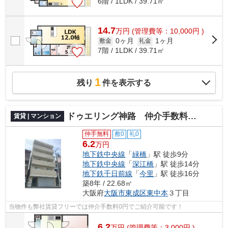
6階 / 1LDK / 39.71㎡
14.7
万
円
(管理費等：10,000円 )
0ヶ月
1ヶ月
敷金
礼金
7階 / 1LDK / 39.71㎡
1
残り
件を表示する
ドゥエリング神路 仲介手数料無料
賃貸 | マンション
仲手無料
敷0
礼0
6.2
万円
地下鉄中央線
「
緑橋
」駅 徒歩9分
地下鉄中央線
「
深江橋
」駅 徒歩14分
地下鉄千日前線
「
今里
」駅 徒歩16分
築8年 / 22.68㎡
大阪府
大阪市東成区
東中本
３丁目
当物件も弊社賃貸フリーでは仲介手数料0円でご紹介可能です！
6.2
万
円
(管理費等：3,000円 )