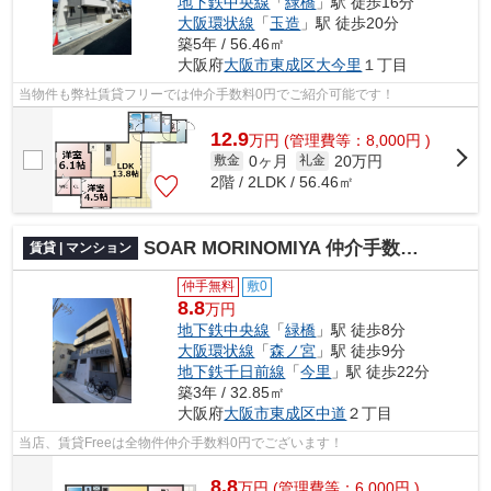
地下鉄中央線
「
緑橋
」駅 徒歩16分
大阪環状線
「
玉造
」駅 徒歩20分
築5年 / 56.46㎡
大阪府
大阪市東成区
大今里
１丁目
当物件も弊社賃貸フリーでは仲介手数料0円でご紹介可能です！
12.9
万
円
(管理費等：8,000円 )
0ヶ月
20万円
敷金
礼金
2階 / 2LDK / 56.46㎡
SOAR MORINOMIYA 仲介手数料無料
賃貸 | マンション
仲手無料
敷0
8.8
万円
地下鉄中央線
「
緑橋
」駅 徒歩8分
大阪環状線
「
森ノ宮
」駅 徒歩9分
地下鉄千日前線
「
今里
」駅 徒歩22分
築3年 / 32.85㎡
大阪府
大阪市東成区
中道
２丁目
当店、賃貸Freeは全物件仲介手数料0円でございます！
8.8
万
円
(管理費等：6,000円 )