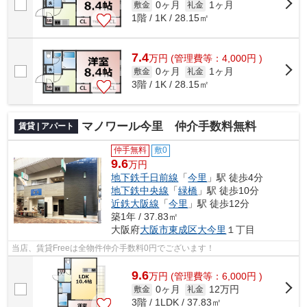
0ヶ月
1ヶ月
敷金
礼金
1階 / 1K / 28.15㎡
7.4
万
円
(管理費等：4,000円 )
0ヶ月
1ヶ月
敷金
礼金
3階 / 1K / 28.15㎡
マノワール今里 仲介手数料無料
賃貸 | アパート
仲手無料
敷0
9.6
万円
地下鉄千日前線
「
今里
」駅 徒歩4分
地下鉄中央線
「
緑橋
」駅 徒歩10分
近鉄大阪線
「
今里
」駅 徒歩12分
築1年 / 37.83㎡
大阪府
大阪市東成区
大今里
１丁目
当店、賃貸Freeは全物件仲介手数料0円でございます！
9.6
万
円
(管理費等：6,000円 )
0ヶ月
12万円
敷金
礼金
3階 / 1LDK / 37.83㎡