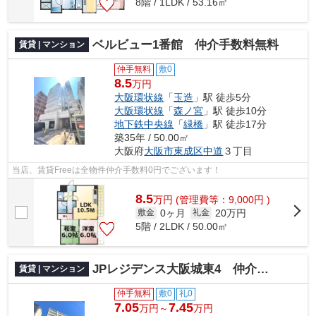
8階 / 1LDK / 53.16㎡
ベルビュー1番館 仲介手数料無料
賃貸 | マンション
仲手無料
敷0
8.5
万円
大阪環状線
「
玉造
」駅 徒歩5分
大阪環状線
「
森ノ宮
」駅 徒歩10分
地下鉄中央線
「
緑橋
」駅 徒歩17分
築35年 / 50.00㎡
大阪府
大阪市東成区
中道
３丁目
当店、賃貸Freeは全物件仲介手数料0円でございます！
8.5
万
円
(管理費等：9,000円 )
0ヶ月
20万円
敷金
礼金
5階 / 2LDK / 50.00㎡
JPレジデンス大阪城東4 仲介手数料無料
賃貸 | マンション
仲手無料
敷0
礼0
7.05
7.45
万円～
万円