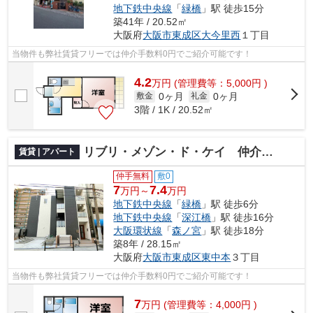
地下鉄中央線
「
緑橋
」駅 徒歩15分
築41年 / 20.52㎡
大阪府
大阪市東成区
大今里西
１丁目
当物件も弊社賃貸フリーでは仲介手数料0円でご紹介可能です！
4.2
万
円
(管理費等：5,000円 )
0ヶ月
0ヶ月
敷金
礼金
3階 / 1K / 20.52㎡
リブリ・メゾン・ド・ケイ 仲介手数料無料
賃貸 | アパート
仲手無料
敷0
7
7.4
万円～
万円
地下鉄中央線
「
緑橋
」駅 徒歩6分
地下鉄中央線
「
深江橋
」駅 徒歩16分
大阪環状線
「
森ノ宮
」駅 徒歩18分
築8年 / 28.15㎡
大阪府
大阪市東成区
東中本
３丁目
当物件も弊社賃貸フリーでは仲介手数料0円でご紹介可能です！
7
万
円
(管理費等：4,000円 )