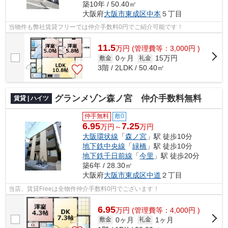
築10年 / 50.40㎡
大阪府
大阪市東成区
中本
５丁目
当物件も弊社賃貸フリーでは仲介手数料0円でご紹介可能です！
11.5
万
円
(管理費等：3,000円 )
0ヶ月
15万円
敷金
礼金
3階 / 2LDK / 50.40㎡
グランメゾン森ノ宮 仲介手数料無料
賃貸 | ハイツ
仲手無料
敷0
6.95
7.25
万円～
万円
大阪環状線
「
森ノ宮
」駅 徒歩10分
地下鉄中央線
「
緑橋
」駅 徒歩10分
地下鉄千日前線
「
今里
」駅 徒歩20分
築6年 / 28.30㎡
大阪府
大阪市東成区
中道
２丁目
当店、賃貸Freeは全物件仲介手数料0円でございます！
6.95
万
円
(管理費等：4,000円 )
0ヶ月
1ヶ月
敷金
礼金