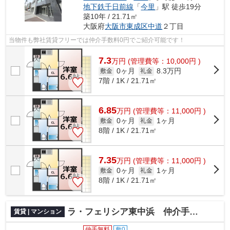
地下鉄千日前線
「
今里
」駅 徒歩19分
築10年 / 21.71㎡
大阪府
大阪市東成区
中道
２丁目
当物件も弊社賃貸フリーでは仲介手数料0円でご紹介可能です！
7.3
万
円
(管理費等：10,000円 )
0ヶ月
8.3万円
敷金
礼金
7階 / 1K / 21.71㎡
6.85
万
円
(管理費等：11,000円 )
0ヶ月
1ヶ月
敷金
礼金
8階 / 1K / 21.71㎡
7.35
万
円
(管理費等：11,000円 )
0ヶ月
1ヶ月
敷金
礼金
8階 / 1K / 21.71㎡
ラ・フェリシア東中浜 仲介手数料無料
賃貸 | マンション
仲手無料
敷0