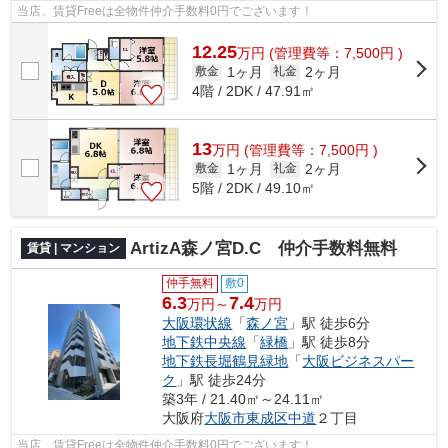
当店、賃貸Freeは全物件仲介手数料0円でございます！
12.25
万
円
(管理費等：7,500円 )
1ヶ月
2ヶ月
敷金
礼金
4階 / 2DK / 47.91㎡
13
万
円
(管理費等：7,500円 )
1ヶ月
2ヶ月
敷金
礼金
5階 / 2DK / 49.10㎡
ArtizA森ノ宮D.C 仲介手数料無料
賃貸 | マンション
仲手無料
敷0
6.3
7.4
万円～
万円
大阪環状線
「
森ノ宮
」駅 徒歩6分
地下鉄中央線
「
緑橋
」駅 徒歩8分
地下鉄長堀鶴見緑地
「
大阪ビジネスパー
ク
」駅 徒歩24分
築3年 / 21.40㎡～24.11㎡
大阪府
大阪市東成区
中道
２丁目
当店、賃貸Freeは全物件仲介手数料0円でございます！