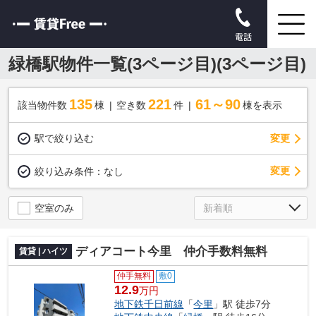
電話
緑橋駅物件一覧(3ページ目)(3ページ目)
135
221
61～90
該当物件数
棟
空き数
件
棟を表示
駅で絞り込む
変更
変更
絞り込み条件：
なし
空室のみ
ディアコート今里 仲介手数料無料
賃貸 | ハイツ
仲手無料
敷0
12.9
万円
地下鉄千日前線
「
今里
」駅 徒歩7分