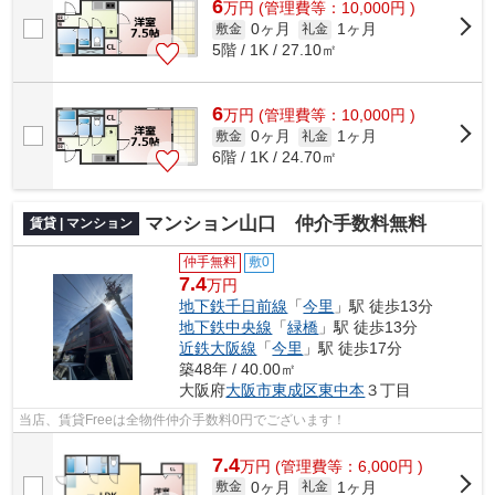
6
万
円
(管理費等：10,000円 )
0ヶ月
1ヶ月
敷金
礼金
5階 / 1K / 27.10㎡
6
万
円
(管理費等：10,000円 )
0ヶ月
1ヶ月
敷金
礼金
6階 / 1K / 24.70㎡
マンション山口 仲介手数料無料
賃貸 | マンション
仲手無料
敷0
7.4
万円
地下鉄千日前線
「
今里
」駅 徒歩13分
地下鉄中央線
「
緑橋
」駅 徒歩13分
近鉄大阪線
「
今里
」駅 徒歩17分
築48年 / 40.00㎡
大阪府
大阪市東成区
東中本
３丁目
当店、賃貸Freeは全物件仲介手数料0円でございます！
7.4
万
円
(管理費等：6,000円 )
0ヶ月
1ヶ月
敷金
礼金