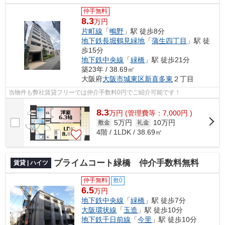
仲手無料
8.3
万円
片町線
「
鴫野
」駅 徒歩8分
地下鉄長堀鶴見緑地
「
蒲生四丁目
」駅 徒
歩15分
地下鉄中央線
「
緑橋
」駅 徒歩21分
築23年 / 38.69㎡
大阪府
大阪市城東区
新喜多東
２丁目
当物件も弊社賃貸フリーでは仲介手数料0円でご紹介可能です！
8.3
万
円
(管理費等：7,000円 )
5万円
10万円
敷金
礼金
4階 / 1LDK / 38.69㎡
プライムコート緑橋 仲介手数料無料
賃貸 | ハイツ
仲手無料
敷0
6.5
万円
地下鉄中央線
「
緑橋
」駅 徒歩7分
大阪環状線
「
玉造
」駅 徒歩10分
地下鉄千日前線
「
今里
」駅 徒歩10分