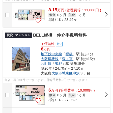
8.15
万
円
(管理費等：11,000円 )
0ヶ月
1ヶ月
敷金
礼金
4階 / 1K / 23.49㎡
BELL緑橋 仲介手数料無料
賃貸 | マンション
仲手無料
敷0
6
万円
地下鉄中央線
「
緑橋
」駅 徒歩1分
大阪環状線
「
森ノ宮
」駅 徒歩15分
片町線
「
鴫野
」駅 徒歩15分
築20年 / 24.70㎡～27.10㎡
大阪府
大阪市城東区
中浜
３丁目
当店、専任物件でございます。仲介手数料0円でございます！
6
万
円
(管理費等：10,000円 )
0ヶ月
1ヶ月
敷金
礼金
3階 / 1R / 27.08㎡