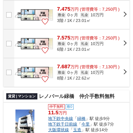
7.475
万
円
(管理費等：7,250円 )
0ヶ月
10万円
敷金
礼金
3階 / 1K / 23.01㎡
7.575
万
円
(管理費等：7,250円 )
0ヶ月
10万円
敷金
礼金
6階 / 1K / 23.01㎡
7.687
万
円
(管理費等：7,130円 )
0ヶ月
10万円
敷金
礼金
8階 / 1K / 22.62㎡
レノバール緑橋 仲介手数料無料
賃貸 | マンション
仲手無料
敷0
11.5
万円
地下鉄中央線
「
緑橋
」駅 徒歩9分
地下鉄千日前線
「
今里
」駅 徒歩7分
大阪環状線
「
玉造
」駅 徒歩14分