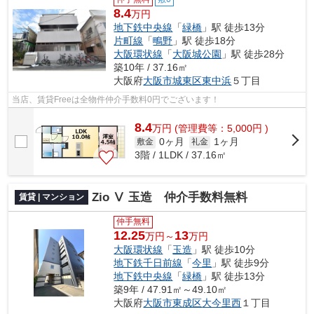
8.4
万円
地下鉄中央線
「
緑橋
」駅 徒歩13分
片町線
「
鴫野
」駅 徒歩18分
大阪環状線
「
大阪城公園
」駅 徒歩28分
築10年 / 37.16㎡
大阪府
大阪市城東区
東中浜
５丁目
当店、賃貸Freeは全物件仲介手数料0円でございます！
8.4
万
円
(管理費等：5,000円 )
0ヶ月
1ヶ月
敷金
礼金
3階 / 1LDK / 37.16㎡
Zio Ⅴ 玉造 仲介手数料無料
賃貸 | マンション
仲手無料
12.25
13
万円～
万円
大阪環状線
「
玉造
」駅 徒歩10分
地下鉄千日前線
「
今里
」駅 徒歩9分
地下鉄中央線
「
緑橋
」駅 徒歩13分
築9年 / 47.91㎡～49.10㎡
大阪府
大阪市東成区
大今里西
１丁目