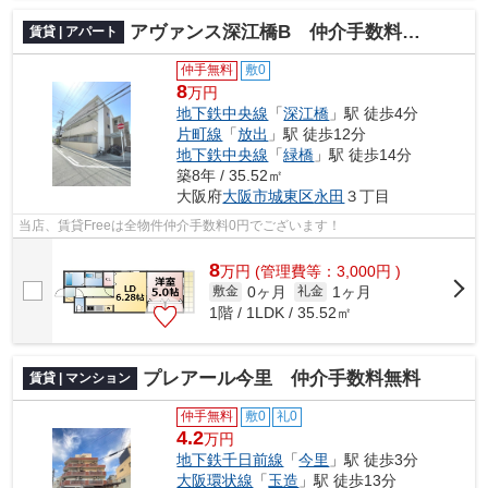
アヴァンス深江橋B 仲介手数料無料
賃貸 | アパート
仲手無料
敷0
8
万円
地下鉄中央線
「
深江橋
」駅 徒歩4分
片町線
「
放出
」駅 徒歩12分
地下鉄中央線
「
緑橋
」駅 徒歩14分
築8年 / 35.52㎡
大阪府
大阪市城東区
永田
３丁目
当店、賃貸Freeは全物件仲介手数料0円でございます！
8
万
円
(管理費等：3,000円 )
0ヶ月
1ヶ月
敷金
礼金
1階 / 1LDK / 35.52㎡
プレアール今里 仲介手数料無料
賃貸 | マンション
仲手無料
敷0
礼0
4.2
万円
地下鉄千日前線
「
今里
」駅 徒歩3分
大阪環状線
「
玉造
」駅 徒歩13分