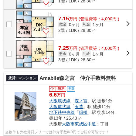
1階 / 1DK / 28.30㎡
7.15
万
円
(管理費等：4,000円 )
0ヶ月
1ヶ月
敷金
礼金
2階 / 1DK / 28.30㎡
7.25
万
円
(管理費等：4,000円 )
0ヶ月
1ヶ月
敷金
礼金
3階 / 1DK / 28.30㎡
Amabile森之宮 仲介手数料無料
賃貸 | マンション
仲手無料
敷0
6.6
万円
大阪環状線
「
森ノ宮
」駅 徒歩1分
大阪環状線
「
玉造
」駅 徒歩11分
地下鉄中央線
「
緑橋
」駅 徒歩14分
築13年 / 25.43㎡
大阪府
大阪市東成区
中道
１丁目
当物件も弊社賃貸フリーでは仲介手数料0円でご紹介可能です！