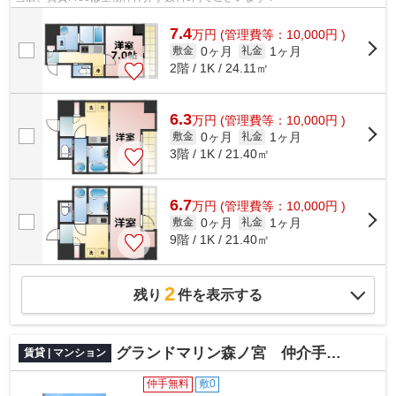
7.4
万
円
(管理費等：10,000円 )
0ヶ月
1ヶ月
敷金
礼金
2階 / 1K / 24.11㎡
6.3
万
円
(管理費等：10,000円 )
0ヶ月
1ヶ月
敷金
礼金
3階 / 1K / 21.40㎡
6.7
万
円
(管理費等：10,000円 )
0ヶ月
1ヶ月
敷金
礼金
9階 / 1K / 21.40㎡
2
残り
件を表示する
グランドマリン森ノ宮 仲介手数料無料
賃貸 | マンション
仲手無料
敷0