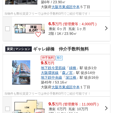
築6年 / 23.90㎡
大阪府
大阪市東成区
中本
５丁目
当物件も弊社賃貸フリーでは仲介手数料0円でご紹介可能です！
6.5
万
円
(管理費等：4,000円 )
0ヶ月
1ヶ月
敷金
礼金
2階 / 1K / 23.90㎡
ギャレ緑橋 仲介手数料無料
賃貸 | マンション
仲手無料
敷0
9.5
万円
地下鉄今里筋線
「
緑橋
」駅 徒歩1分
大阪環状線
「
森ノ宮
」駅 徒歩14分
地下鉄中央線
「
深江橋
」駅 徒歩16分
築45年 / 53.16㎡
大阪府
大阪市東成区
中本
１丁目
当物件も弊社賃貸フリーでは仲介手数料0円でご紹介可能です！
9.5
万
円
(管理費等：11,000円 )
0万円
10万円
敷金
礼金