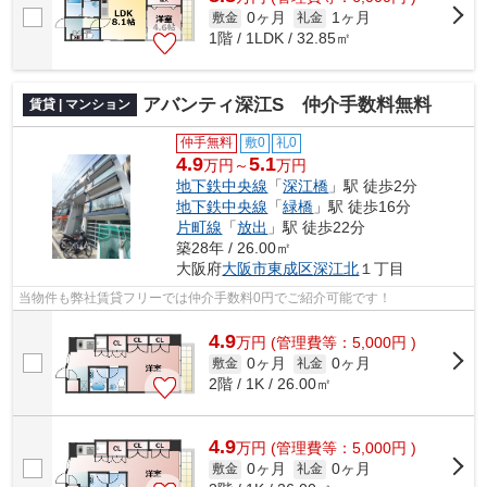
0ヶ月
1ヶ月
敷金
礼金
1階 / 1LDK / 32.85㎡
アバンティ深江S 仲介手数料無料
賃貸 | マンション
仲手無料
敷0
礼0
4.9
5.1
万円～
万円
地下鉄中央線
「
深江橋
」駅 徒歩2分
地下鉄中央線
「
緑橋
」駅 徒歩16分
片町線
「
放出
」駅 徒歩22分
築28年 / 26.00㎡
大阪府
大阪市東成区
深江北
１丁目
当物件も弊社賃貸フリーでは仲介手数料0円でご紹介可能です！
4.9
万
円
(管理費等：5,000円 )
0ヶ月
0ヶ月
敷金
礼金
2階 / 1K / 26.00㎡
4.9
万
円
(管理費等：5,000円 )
0ヶ月
0ヶ月
敷金
礼金