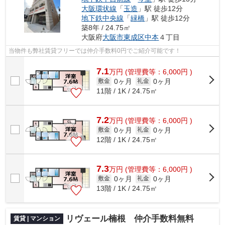
大阪環状線
「
玉造
」駅 徒歩12分
地下鉄中央線
「
緑橋
」駅 徒歩12分
築8年 / 24.75㎡
大阪府
大阪市東成区
中本
４丁目
当物件も弊社賃貸フリーでは仲介手数料0円でご紹介可能です！
7.1
万
円
(管理費等：6,000円 )
0ヶ月
0ヶ月
敷金
礼金
11階 / 1K / 24.75㎡
7.2
万
円
(管理費等：6,000円 )
0ヶ月
0ヶ月
敷金
礼金
12階 / 1K / 24.75㎡
7.3
万
円
(管理費等：6,000円 )
0ヶ月
0ヶ月
敷金
礼金
13階 / 1K / 24.75㎡
リヴェール楠根 仲介手数料無料
賃貸 | マンション