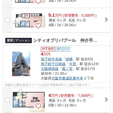
3階 / 1K / 26.00㎡
5.1
万
円
(管理費等：5,000円 )
0ヶ月
0ヶ月
敷金
礼金
4階 / 1K / 26.00㎡
シティオブリバプール 仲介手数料無料
賃貸 | マンション
仲手無料
敷0
礼0
4
万円
地下鉄中央線
「
緑橋
」駅 徒歩5分
地下鉄千日前線
「
今里
」駅 徒歩12分
大阪環状線
「
森ノ宮
」駅 徒歩17分
築36年 / 21.00㎡
大阪府
大阪市東成区
東中本
３丁目
当物件も弊社賃貸フリーでは仲介手数料0円でご紹介可能です！
4
万
円
(管理費等：7,000円 )
0ヶ月
0ヶ月
敷金
礼金
5階 / 1R / 21.00㎡