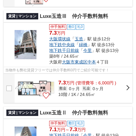
Luxe玉造Ⅲ 仲介手数料無料
賃貸 | マンション
仲手無料
敷0
礼0
7.3
万円
大阪環状線
「
玉造
」駅 徒歩12分
地下鉄中央線
「
緑橋
」駅 徒歩13分
地下鉄千日前線
「
今里
」駅 徒歩13分
築8年 / 24.65㎡
大阪府
大阪市東成区
中本
４丁目
当物件も弊社賃貸フリーでは仲介手数料0円でご紹介可能です！
7.3
万
円
(管理費等：6,000円 )
0ヶ月
0ヶ月
敷金
礼金
10階 / 1K / 24.65㎡
Luxe玉造Ⅱ 仲介手数料無料
賃貸 | マンション
仲手無料
敷0
礼0
7.1
7.3
万円～
万円
地下鉄千日前線
「
今里
」駅 徒歩13分