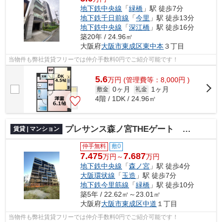
地下鉄中央線
「
緑橋
」駅 徒歩7分
地下鉄千日前線
「
今里
」駅 徒歩13分
地下鉄中央線
「
深江橋
」駅 徒歩16分
築20年 / 24.96㎡
大阪府
大阪市東成区
東中本
３丁目
当物件も弊社賃貸フリーでは仲介手数料0円でご紹介可能です！
5.6
万
円
(管理費等：8,000円 )
0ヶ月
1ヶ月
敷金
礼金
4階 / 1DK / 24.96㎡
プレサンス森ノ宮THEゲート 仲介手数料無料
賃貸 | マンション
仲手無料
敷0
7.475
7.687
万円～
万円
地下鉄中央線
「
森ノ宮
」駅 徒歩4分
大阪環状線
「
玉造
」駅 徒歩7分
地下鉄今里筋線
「
緑橋
」駅 徒歩10分
築5年 / 22.62㎡～23.01㎡
大阪府
大阪市東成区
中道
１丁目
当物件も弊社賃貸フリーでは仲介手数料0円でご紹介可能です！