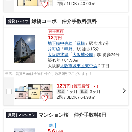
2階 / 1LDK / 40.00㎡
緑橋コーポ 仲介手数料無料
賃貸 | ハイツ
仲手無料
12
万円
地下鉄中央線
「
緑橋
」駅 徒歩7分
片町線
「
鴫野
」駅 徒歩15分
大阪環状線
「
大阪城公園
」駅 徒歩24分
築49年 / 64.98㎡
大阪府
大阪市城東区
東中浜
２丁目
当店、賃貸Freeは全物件仲介手数料0円でございます！
12
万
円
(管理費等：- )
1ヶ月
3ヶ月
敷金
礼金
2階 / 3LDK / 64.98㎡
マンション桜 仲介手数料0円
賃貸 | マンション
敷0
5.6
万円