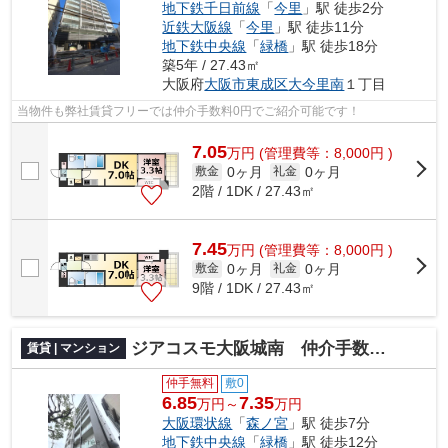
地下鉄千日前線
「
今里
」駅 徒歩2分
近鉄大阪線
「
今里
」駅 徒歩11分
地下鉄中央線
「
緑橋
」駅 徒歩18分
築5年 / 27.43㎡
大阪府
大阪市東成区
大今里南
１丁目
当物件も弊社賃貸フリーでは仲介手数料0円でご紹介可能です！
7.05
万
円
(管理費等：8,000円 )
0ヶ月
0ヶ月
敷金
礼金
2階 / 1DK / 27.43㎡
7.45
万
円
(管理費等：8,000円 )
0ヶ月
0ヶ月
敷金
礼金
9階 / 1DK / 27.43㎡
ジアコスモ大阪城南 仲介手数料無料
賃貸 | マンション
仲手無料
敷0
6.85
7.35
万円～
万円
大阪環状線
「
森ノ宮
」駅 徒歩7分
地下鉄中央線
「
緑橋
」駅 徒歩12分