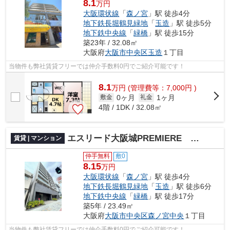
8.1
万円
大阪環状線
「
森ノ宮
」駅 徒歩4分
地下鉄長堀鶴見緑地
「
玉造
」駅 徒歩5分
地下鉄中央線
「
緑橋
」駅 徒歩15分
築23年 / 32.08㎡
大阪府
大阪市中央区
玉造
１丁目
当物件も弊社賃貸フリーでは仲介手数料0円でご紹介可能です！
8.1
万
円
(管理費等：7,000円 )
0ヶ月
1ヶ月
敷金
礼金
4階 / 1DK / 32.08㎡
エスリード大阪城PREMIERE 仲介手数料無料
賃貸 | マンション
仲手無料
敷0
8.15
万円
大阪環状線
「
森ノ宮
」駅 徒歩4分
地下鉄長堀鶴見緑地
「
玉造
」駅 徒歩6分
地下鉄中央線
「
緑橋
」駅 徒歩17分
築5年 / 23.49㎡
大阪府
大阪市中央区
森ノ宮中央
１丁目
当物件も弊社賃貸フリーでは仲介手数料0円でご紹介可能です！