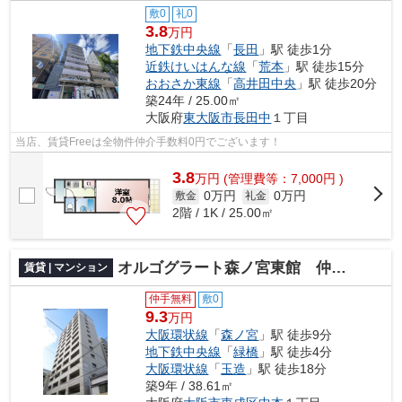
敷0
礼0
3.8
万円
地下鉄中央線
「
長田
」駅 徒歩1分
近鉄けいはんな線
「
荒本
」駅 徒歩15分
おおさか東線
「
高井田中央
」駅 徒歩20分
築24年 / 25.00㎡
大阪府
東大阪市
長田中
１丁目
当店、賃貸Freeは全物件仲介手数料0円でございます！
3.8
万
円
(管理費等：7,000円 )
0万円
0万円
敷金
礼金
2階 / 1K / 25.00㎡
オルゴグラート森ノ宮東館 仲介手数料無料
賃貸 | マンション
仲手無料
敷0
9.3
万円
大阪環状線
「
森ノ宮
」駅 徒歩9分
地下鉄中央線
「
緑橋
」駅 徒歩4分
大阪環状線
「
玉造
」駅 徒歩18分
築9年 / 38.61㎡