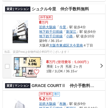
シュクル今里 仲介手数料無料
賃貸 | マンション
仲手無料
8
万円
近鉄大阪線
「
今里
」駅 徒歩4分
地下鉄千日前線
「
新深江
」駅 徒歩6分
地下鉄千日前線
「
小路
」駅 徒歩10分
築9年 / 36.15㎡
大阪府
大阪市東成区
大今里南
４丁目
当店、賃貸Freeは全物件紹介料0円でございます！
8
万
円
(管理費等：5,000円 )
1ヶ月
2ヶ月
敷金
礼金
1階 / 1LDK / 36.15㎡
GRACE COURTⅡ 仲介手数料無料
賃貸 | マンション
仲手無料
敷0
5.2
万円
近鉄大阪線
「
布施
」駅 徒歩9分