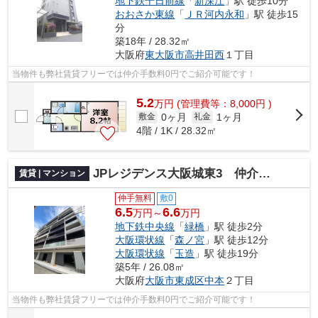
地下鉄千日前線
「
新深江
」駅 徒歩10分
おおさか東線
「
ＪＲ河内永和
」駅 徒歩15
分
築18年 / 28.32㎡
大阪府
東大阪市
高井田西
１丁目
当物件も弊社賃貸フリーでは仲介手数料0円でご紹介可能です！
5.2
万
円
(管理費等：8,000円 )
0ヶ月
1ヶ月
敷金
礼金
4階 / 1K / 28.32㎡
JPレジデンス大阪城東3 仲介手数料無料
賃貸 | マンション
仲手無料
敷0
6.5
6.6
万円～
万円
地下鉄中央線
「
緑橋
」駅 徒歩2分
大阪環状線
「
森ノ宮
」駅 徒歩12分
大阪環状線
「
玉造
」駅 徒歩19分
築5年 / 26.08㎡
大阪府
大阪市東成区
中本
２丁目
当物件も弊社賃貸フリーでは仲介手数料0円でご紹介可能です！