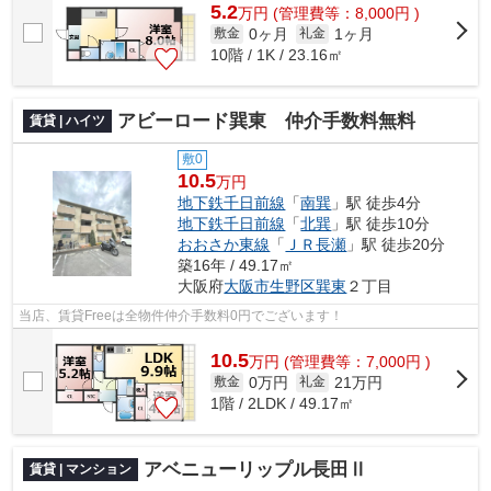
5.2
万
円
(管理費等：8,000円 )
0ヶ月
1ヶ月
敷金
礼金
10階 / 1K / 23.16㎡
アビーロード巽東 仲介手数料無料
賃貸 | ハイツ
敷0
10.5
万円
地下鉄千日前線
「
南巽
」駅 徒歩4分
地下鉄千日前線
「
北巽
」駅 徒歩10分
おおさか東線
「
ＪＲ長瀬
」駅 徒歩20分
築16年 / 49.17㎡
大阪府
大阪市生野区
巽東
２丁目
当店、賃貸Freeは全物件仲介手数料0円でございます！
10.5
万
円
(管理費等：7,000円 )
0万円
21万円
敷金
礼金
1階 / 2LDK / 49.17㎡
アベニューリップル長田Ⅱ
賃貸 | マンション