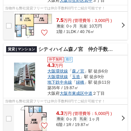
大阪府
大阪市生野区
巽中
３丁目
当物件も弊社賃貸フリーでは仲介手数料0円でご紹介可能です！
7.5
万
円
(管理費等：3,000円 )
0ヶ月
10万円
敷金
礼金
1階 / 1LDK / 40.76㎡
シティハイム森ノ宮 仲介手数料無料
賃貸 | マンション
仲手無料
敷0
4.3
万円
大阪環状線
「
森ノ宮
」駅 徒歩6分
大阪環状線
「
玉造
」駅 徒歩9分
地下鉄中央線
「
緑橋
」駅 徒歩11分
築35年 / 19.87㎡
大阪府
大阪市東成区
中道
２丁目
当物件も弊社賃貸フリーでは仲介手数料0円でご紹介可能です！
4.3
万
円
(管理費等：5,000円 )
0ヶ月
1ヶ月
敷金
礼金
6階 / 1R / 19.87㎡