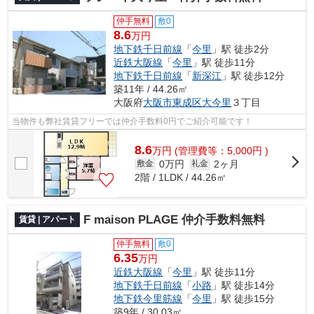
仲手無料
敷0
8.6
万円
地下鉄千日前線
「
今里
」駅 徒歩2分
近鉄大阪線
「
今里
」駅 徒歩11分
地下鉄千日前線
「
新深江
」駅 徒歩12分
築11年 / 44.26㎡
大阪府
大阪市東成区
大今里
３丁目
当物件も弊社賃貸フリーでは仲介手数料0円でご紹介可能です！
8.6
万
円
(管理費等：5,000円 )
0万円
2ヶ月
敷金
礼金
2階 / 1LDK / 44.26㎡
F maison PLAGE 仲介手数料無料
賃貸 | アパート
仲手無料
敷0
6.35
万円
近鉄大阪線
「
今里
」駅 徒歩11分
地下鉄千日前線
「
小路
」駅 徒歩14分
地下鉄今里筋線
「
今里
」駅 徒歩15分
築9年 / 30.03㎡