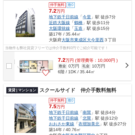
仲手無料
敷0
7.2
万円
地下鉄千日前線
「
今里
」駅 徒歩7分
近鉄大阪線
「
鶴橋
」駅 徒歩11分
大阪環状線
「
玉造
」駅 徒歩15分
築17年 / 35.44㎡
大阪府
大阪市東成区
大今里西
３丁目
当物件も弊社賃貸フリーでは仲介手数料0円でご紹介可能です！
7.2
万
円
(管理費等：10,000円 )
0万円
10万円
敷金
礼金
6階 / 1DK / 35.44㎡
スクールサイド 仲介手数料無料
賃貸 | マンション
仲手無料
敷0
7.5
万円
地下鉄千日前線
「
南巽
」駅 徒歩4分
地下鉄千日前線
「
北巽
」駅 徒歩12分
おおさか東線
「
衣摺加美北
」駅 徒歩27分
築14年 / 40.76㎡