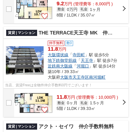
9.2
万
円
(管理費等：8,000円 )
0万円
1ヶ月
敷金
礼金
8階 / 1LDK / 35.07㎡
THE TERRACE天王寺 MK 仲介手数料無料
賃貸 | マンション
仲手無料
敷0
11.8
万円
大阪環状線
「
寺田町
」駅 徒歩5分
地下鉄御堂筋線
「
天王寺
」駅 徒歩7分
近鉄南大阪線
「
河堀口
」駅 徒歩14分
築10年 / 39.33㎡
大阪府
大阪市天王寺区
南河堀町
当店、賃貸Freeは全物件仲介手数料0円でございます！
11.8
万
円
(管理費等：10,000円 )
0ヶ月
1.5ヶ月
敷金
礼金
5階 / 1LDK / 39.33㎡
アクト・セイワ 仲介手数料無料
賃貸 | マンション