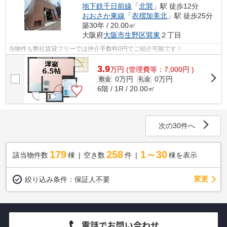
地下鉄千日前線
「
北巽
」駅 徒歩12分
おおさか東線
「
衣摺加美北
」駅 徒歩25分
築30年 / 20.00㎡
大阪府
大阪市生野区
巽東
２丁目
当物件も弊社賃貸フリーでは仲介手数料0円でご紹介可能です！
3.9
万
円
(管理費等：7,000円 )
0万円
0万円
敷金
礼金
6階 / 1R / 20.00㎡
次の30件へ
179
258
1～30
該当物件数
棟
空き数
件
棟を表示
変更
絞り込み条件：
保証人不要
電話でお問い合わせ