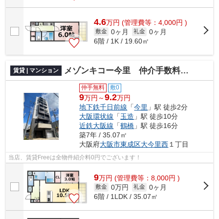
4.6
万
円
(管理費等：4,000円 )
0ヶ月
0ヶ月
敷金
礼金
6階 / 1K / 19.60㎡
メゾンキコー今里 仲介手数料無料
賃貸 | マンション
仲手無料
敷0
9
9.2
万円～
万円
地下鉄千日前線
「
今里
」駅 徒歩2分
大阪環状線
「
玉造
」駅 徒歩10分
近鉄大阪線
「
鶴橋
」駅 徒歩16分
築7年 / 35.07㎡
大阪府
大阪市東成区
大今里西
１丁目
当店、賃貸Freeは全物件紹介料0円でございます！
9
万
円
(管理費等：8,000円 )
0万円
0ヶ月
敷金
礼金
6階 / 1LDK / 35.07㎡