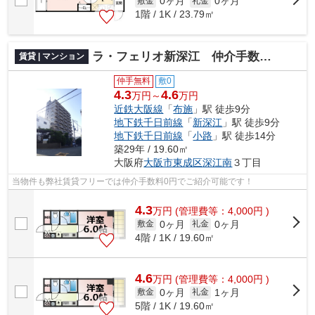
0ヶ月
0ヶ月
敷金
礼金
1階 / 1K / 23.79㎡
ラ・フェリオ新深江 仲介手数料無料
賃貸 | マンション
仲手無料
敷0
4.3
4.6
万円～
万円
近鉄大阪線
「
布施
」駅 徒歩9分
地下鉄千日前線
「
新深江
」駅 徒歩9分
地下鉄千日前線
「
小路
」駅 徒歩14分
築29年 / 19.60㎡
大阪府
大阪市東成区
深江南
３丁目
当物件も弊社賃貸フリーでは仲介手数料0円でご紹介可能です！
4.3
万
円
(管理費等：4,000円 )
0ヶ月
0ヶ月
敷金
礼金
4階 / 1K / 19.60㎡
4.6
万
円
(管理費等：4,000円 )
0ヶ月
1ヶ月
敷金
礼金
5階 / 1K / 19.60㎡