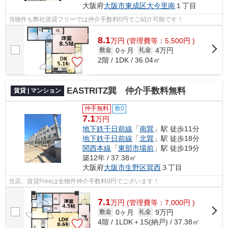
大阪府
大阪市東成区
大今里南
１丁目
当物件も弊社賃貸フリーでは仲介手数料0円でご紹介可能です！
8.1
万
円
(管理費等：5,500円 )
0ヶ月
4万円
敷金
礼金
2階 / 1DK / 36.04㎡
EASTRITZ巽 仲介手数料無料
賃貸 | マンション
仲手無料
敷0
7.1
万円
地下鉄千日前線
「
南巽
」駅 徒歩11分
地下鉄千日前線
「
北巽
」駅 徒歩18分
関西本線
「
東部市場前
」駅 徒歩19分
築12年 / 37.38㎡
大阪府
大阪市生野区
巽西
３丁目
当店、賃貸Freeは全物件仲介手数料0円でございます！
7.1
万
円
(管理費等：7,000円 )
0ヶ月
9万円
敷金
礼金
4階 / 1LDK＋1S(納戸) / 37.38㎡