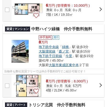
6
万
円
(管理費等：10,000円 )
0ヶ月
0ヶ月
敷金
礼金
7階 / 1K / 19.33㎡
中野ハイツ緑橋 仲介手数料無料
賃貸 | マンション
仲手無料
敷0
8
万円
地下鉄中央線
「
緑橋
」駅 徒歩3分
大阪環状線
「
森ノ宮
」駅 徒歩15分
地下鉄千日前線
「
今里
」駅 徒歩15分
築41年 / 45.00㎡
大阪府
大阪市東成区
東中本
２丁目
当物件も弊社賃貸フリーでは仲介手数料0円でご紹介可能です！
8
万
円
(管理費等：8,000円 )
0ヶ月
5万円
敷金
礼金
4階 / 2LDK / 45.00㎡
トリシア北巽 仲介手数料無料
賃貸 | アパート