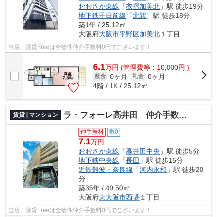
おおさか東線
「
衣摺加美北
」駅 徒歩19分
地下鉄千日前線
「
北巽
」駅 徒歩18分
築1年 / 25.12㎡
大阪府
大阪市平野区
加美北
１丁目
当店、賃貸Freeは全物件仲介手数料0円でございます！
6.1
万
円
(管理費等：10,000円 )
0ヶ月
0ヶ月
敷金
礼金
4階 / 1K / 25.12㎡
ラ・フォーレ高井田 仲介手数料無料
賃貸 | マンション
仲手無料
敷0
7.1
万円
おおさか東線
「
高井田中央
」駅 徒歩5分
地下鉄中央線
「
長田
」駅 徒歩15分
近鉄難波・奈良線
「
河内永和
」駅 徒歩20
分
築35年 / 49.50㎡
大阪府
東大阪市
西堤
１丁目
当店、賃貸Freeは全物件仲介手数料0円でございます！