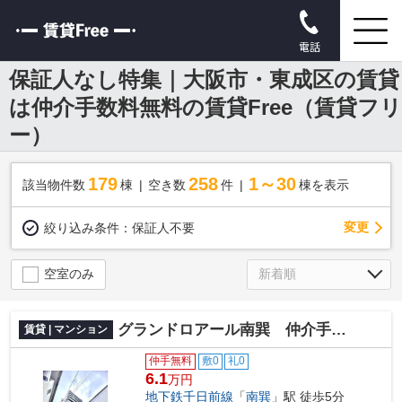
電話
保証人なし特集｜大阪市・東成区の賃貸
は仲介手数料無料の賃貸Free（賃貸フリ
ー）
179
258
1～30
該当物件数
棟
空き数
件
棟を表示
変更
絞り込み条件：
保証人不要
空室のみ
グランドロアール南巽 仲介手数料無料
賃貸 | マンション
仲手無料
敷0
礼0
6.1
万円
地下鉄千日前線
「
南巽
」駅 徒歩5分