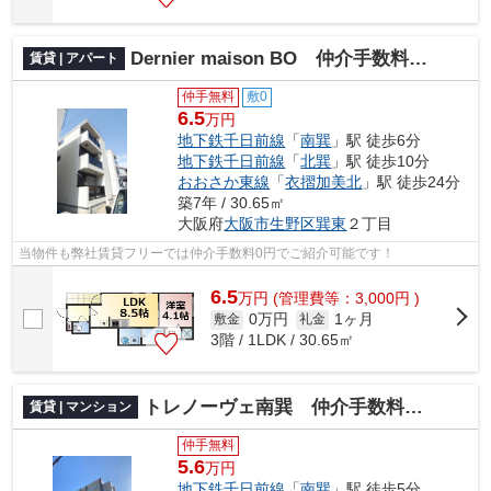
Dernier maison BO 仲介手数料無料
賃貸 | アパート
仲手無料
敷0
6.5
万円
地下鉄千日前線
「
南巽
」駅 徒歩6分
地下鉄千日前線
「
北巽
」駅 徒歩10分
おおさか東線
「
衣摺加美北
」駅 徒歩24分
築7年 / 30.65㎡
大阪府
大阪市生野区
巽東
２丁目
当物件も弊社賃貸フリーでは仲介手数料0円でご紹介可能です！
6.5
万
円
(管理費等：3,000円 )
0万円
1ヶ月
敷金
礼金
3階 / 1LDK / 30.65㎡
トレノーヴェ南巽 仲介手数料無料
賃貸 | マンション
仲手無料
5.6
万円
地下鉄千日前線
「
南巽
」駅 徒歩5分