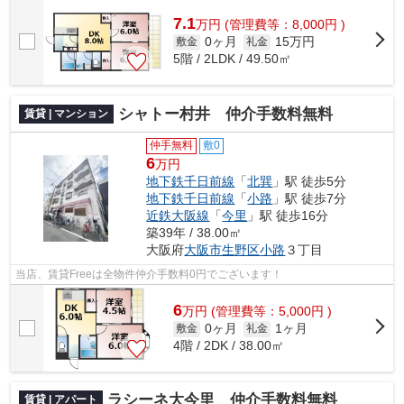
7.1
万
円
(管理費等：8,000円 )
0ヶ月
15万円
敷金
礼金
5階 / 2LDK / 49.50㎡
シャトー村井 仲介手数料無料
賃貸 | マンション
仲手無料
敷0
6
万円
地下鉄千日前線
「
北巽
」駅 徒歩5分
地下鉄千日前線
「
小路
」駅 徒歩7分
近鉄大阪線
「
今里
」駅 徒歩16分
築39年 / 38.00㎡
大阪府
大阪市生野区
小路
３丁目
当店、賃貸Freeは全物件仲介手数料0円でございます！
6
万
円
(管理費等：5,000円 )
0ヶ月
1ヶ月
敷金
礼金
4階 / 2DK / 38.00㎡
ラシーネ大今里 仲介手数料無料
賃貸 | アパート