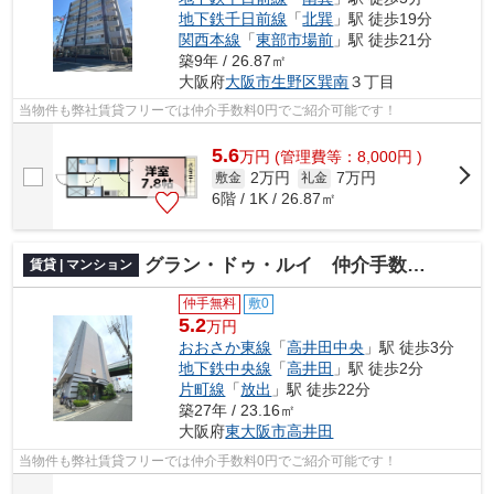
地下鉄千日前線
「
北巽
」駅 徒歩19分
関西本線
「
東部市場前
」駅 徒歩21分
築9年 / 26.87㎡
大阪府
大阪市生野区
巽南
３丁目
当物件も弊社賃貸フリーでは仲介手数料0円でご紹介可能です！
5.6
万
円
(管理費等：8,000円 )
2万円
7万円
敷金
礼金
6階 / 1K / 26.87㎡
グラン・ドゥ・ルイ 仲介手数料無料
賃貸 | マンション
仲手無料
敷0
5.2
万円
おおさか東線
「
高井田中央
」駅 徒歩3分
地下鉄中央線
「
高井田
」駅 徒歩2分
片町線
「
放出
」駅 徒歩22分
築27年 / 23.16㎡
大阪府
東大阪市
高井田
当物件も弊社賃貸フリーでは仲介手数料0円でご紹介可能です！