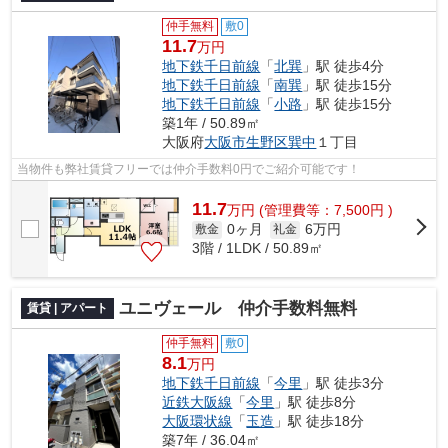
仲手無料
敷0
11.7
万円
地下鉄千日前線
「
北巽
」駅 徒歩4分
地下鉄千日前線
「
南巽
」駅 徒歩15分
地下鉄千日前線
「
小路
」駅 徒歩15分
築1年 / 50.89㎡
大阪府
大阪市生野区
巽中
１丁目
当物件も弊社賃貸フリーでは仲介手数料0円でご紹介可能です！
11.7
万
円
(管理費等：7,500円 )
0ヶ月
6万円
敷金
礼金
3階 / 1LDK / 50.89㎡
ユニヴェール 仲介手数料無料
賃貸 | アパート
仲手無料
敷0
8.1
万円
地下鉄千日前線
「
今里
」駅 徒歩3分
近鉄大阪線
「
今里
」駅 徒歩8分
大阪環状線
「
玉造
」駅 徒歩18分
築7年 / 36.04㎡