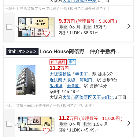
大阪府
大阪市東成区
中本
１丁目
当物件も当店賃貸フリーでは仲介手数料0円でご紹介可能です！
9.3
万
円
(管理費等：5,000円 )
0ヶ月
18万円
敷金
礼金
2階 / 1LDK / 38.61㎡
Loco House阿倍野 仲介手数料無料
賃貸 | マンション
仲手無料
敷0
11.2
万円
大阪環状線
「
寺田町
」駅 徒歩6分
近鉄南大阪線
「
河堀口
」駅 徒歩9分
阪和線
「
美章園
」駅 徒歩14分
築8年 / 45.49㎡
大阪府
大阪市阿倍野区
天王寺町北
３丁目
当店、賃貸Freeは全物件仲介手数料0円でございます！
11.2
万
円
(管理費等：11,000円 )
0ヶ月
1.5ヶ月
敷金
礼金
6階 / 1LDK / 45.49㎡