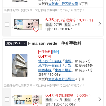
大阪府
大阪市生野区
新今里
３丁目
当物件も弊社賃貸フリーでは仲介手数料0円でご紹介可能です！
6.35
万
円
(管理費等：3,000円 )
0万円
1ヶ月
敷金
礼金
3階 / 1K / 30.03㎡
F maison verde 仲介手数料
賃貸 | アパート
仲手無料
敷0
6.4
万円
地下鉄千日前線
「
南巽
」駅 徒歩7分
地下鉄千日前線
「
北巽
」駅 徒歩17分
関西本線
「
東部市場前
」駅 徒歩21分
築8年 / 30.06㎡
大阪府
大阪市生野区
巽中
４丁目
当物件も弊社賃貸フリーでは仲介手数料0円でご紹介可能です！
6.4
万
円
(管理費等：3,000円 )
0ヶ月
1ヶ月
敷金
礼金
3階 / 1LDK / 30.06㎡