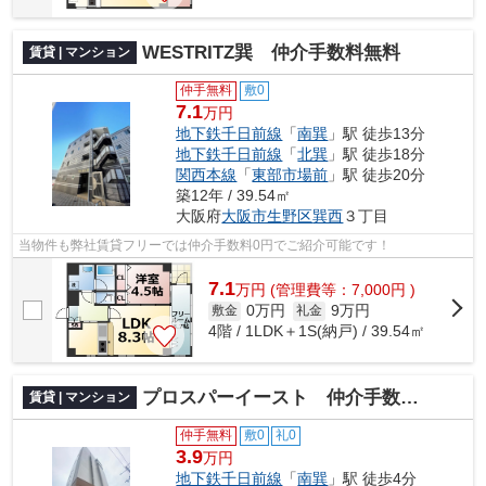
WESTRITZ巽 仲介手数料無料
賃貸 | マンション
仲手無料
敷0
7.1
万円
地下鉄千日前線
「
南巽
」駅 徒歩13分
地下鉄千日前線
「
北巽
」駅 徒歩18分
関西本線
「
東部市場前
」駅 徒歩20分
築12年 / 39.54㎡
大阪府
大阪市生野区
巽西
３丁目
当物件も弊社賃貸フリーでは仲介手数料0円でご紹介可能です！
7.1
万
円
(管理費等：7,000円 )
0万円
9万円
敷金
礼金
4階 / 1LDK＋1S(納戸) / 39.54㎡
プロスパーイースト 仲介手数料無料
賃貸 | マンション
仲手無料
敷0
礼0
3.9
万円
地下鉄千日前線
「
南巽
」駅 徒歩4分