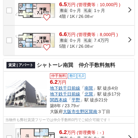
6.5
万
円
(管理費等：10,000円 )
0ヶ月
1ヶ月
敷金
礼金
4階 / 1K / 26.08㎡
6.6
万
円
(管理費等：8,000円 )
0ヶ月
7.4万円
敷金
礼金
5階 / 1K / 26.08㎡
シャトーレ南巽 仲介手数料無料
賃貸 | アパート
仲手無料
敷0
礼0
6.2
万円
地下鉄千日前線
「
南巽
」駅 徒歩4分
地下鉄千日前線
「
北巽
」駅 徒歩17分
関西本線
「
平野
」駅 徒歩21分
築8年 / 23.79㎡
大阪府
大阪市生野区
巽南
３丁目
当物件も弊社賃貸フリーでは仲介手数料0円でご紹介可能です！
6.2
万
円
(管理費等：- )