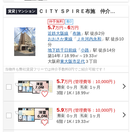
ＣＩＴＹ ＳＰＩＲＥ布施 仲介手数料無料
賃貸 | マンション
仲手無料
敷0
5.7
6
万円～
万円
近鉄大阪線
「
布施
」駅 徒歩2分
おおさか東線
「
ＪＲ河内永和
」駅 徒歩10
分
地下鉄千日前線
「
小路
」駅 徒歩14分
築14年 / 18.99㎡～19.33㎡
大阪府
東大阪市
足代
３丁目
当物件も弊社賃貸フリーでは仲介手数料0円でご紹介可能です！
5.7
万
円
(管理費等：10,000円 )
0ヶ月
1ヶ月
敷金
礼金
3階 / 1K / 18.99㎡
5.9
万
円
(管理費等：10,000円 )
0ヶ月
1ヶ月
敷金
礼金
6階 / 1K / 19.33㎡